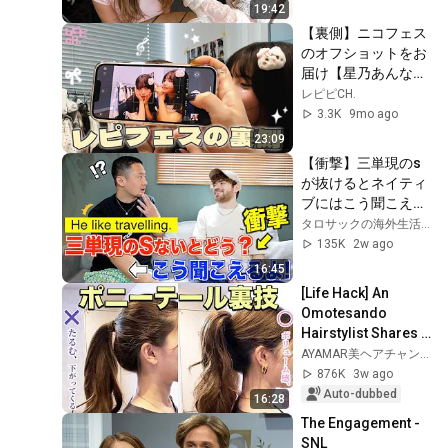
19:42
【裏側】ニコフェス
のオフショットをお
届け【星乃あんな】
【松尾そのま】
レピピCH.
3.3K
9mo ago
23:09
【衝撃】三単現のs
が抜けるとネイティ
ブにはこう聞こえま
す。
タロサックの海外生活ダイアリーTAROSAC
135K
2w ago
16:45
[Life Hack] An 
Omotesando 
Hairstylist Shares 
How to Easily 
AYAMAR美ヘアチャンネル
Create the Perfect 
876K
3w ago
Ponytail!
Auto-dubbed
16:28
The Engagement - 
SNL