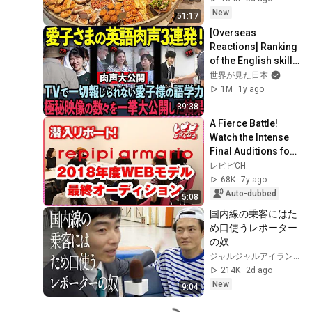
New
51:17
[Overseas 
Reactions] Ranking 
of the English skills 
of the three 
世界が見た日本
revealed! Shocking 
1M
1y ago
results from a...
39:38
A Fierce Battle! 
Watch the Intense 
Final Auditions for 
Web Models!
レピピCH.
68K
7y ago
Auto-dubbed
5:08
国内線の乗客にはた
め口使うレポーター
の奴
ジャルジャルアイランド JARUJARU ISLAND
214K
2d ago
New
9:04