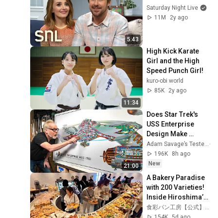
Saturday Night Live
11M
2y ago
5:43
High Kick Karate 
Girl and the High 
Speed Punch Girl!
kuro-obi world
85K
2y ago
11:34
Does Star Trek's 
USS Enterprise 
Design Make 
Sense?
Adam Savage’s Tested
196K
8h ago
New
21:00
A Bakery Paradise 
with 200 Varieties! 
Inside Hiroshima’s 
Most Stylish Bakery 
食彩パン工房【公式】Shokusai Bakery Studio
【ASMR】
154K
5d ago