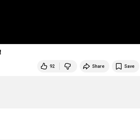
！
92
Share
Save