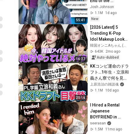
End of the 
Algorithm
Josh Johnson
1.1M
1d ago
New
55:41
[2026 Latest] 5 
Trending K-Pop 
Idol Makeup Looks! 
Must-Know 
韓国オンニAちゃん (会社員J)
Techniques to Get 
643K
2mo ago
This Year’s Look‼️
Auto-dubbed
16:27
KKコンビ運命のドラ
フト…1年生・立浪和
義さん寮で何を見
た!?桑田さんが立浪
上原浩治の雑談魂
さんを同部屋にした
1.1M
10d ago
驚きの理由!?ライバ
25:16
ル同級生の笑撃人
I Hired a Rental 
生!?立浪さんもPL炒
Japanese 
飯作ってた!?PL学園
BOYFRIEND in 
寮生活【②/５】
Tokyo 💘
seerasan
1.5M
11mo ago