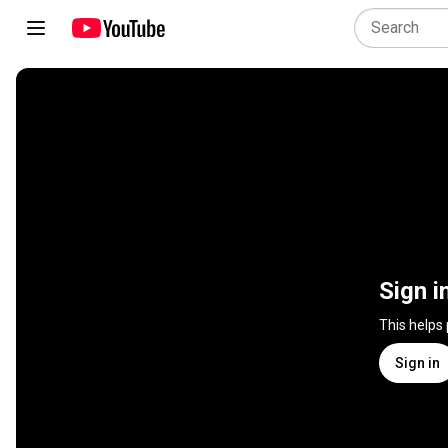
Sign i
This helps
Sign in