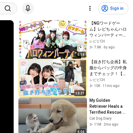
Sign in
【NGワードゲー
ム】レピちゃんハロ
ウィンパーティー
（ドッキリ）【罰ゲ
レピピCH.
ーム】
7.8K
6y ago
6:14
【抜き打ち企画】私
服からバッグの中身
までチェック！【星
乃あんな】【松尾そ
レピピCH.
のま】
10K
11mo ago
13:21
My Golden 
Retriever Heals a 
Terrified Rescue 
Kitten in Just 3 
Cat Dog Diary
Meetings!
11M
2mo ago
6:04