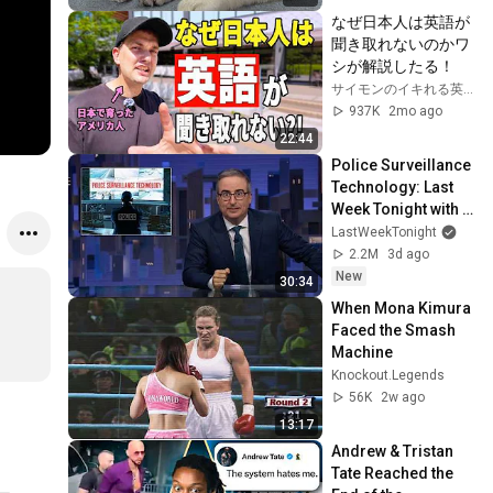
なぜ日本人は英語が
聞き取れないのかワ
シが解説したる！
サイモンのイキれる英語教室
937K
2mo ago
22:44
Police Surveillance 
Technology: Last 
Week Tonight with 
John Oliver (HBO)
LastWeekTonight
2.2M
3d ago
New
30:34
When Mona Kimura 
Faced the Smash 
Machine
Knockout.Legends
56K
2w ago
13:17
Andrew & Tristan 
Tate Reached the 