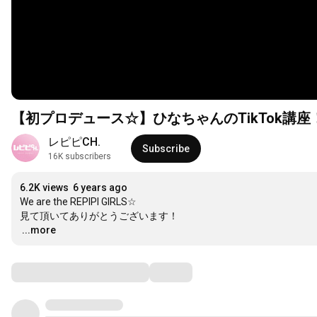
【初プロデュース☆】ひなちゃんのTikTok講座
レピピCH.
Subscribe
16K subscribers
6.2K views
6 years ago
We are the REPIPI GIRLS☆

…
...more
Comments