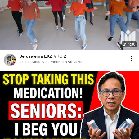
4:36
Jerusalema EKZ VKC 2
Emma Kinderziekenhuis
•
8.5K views