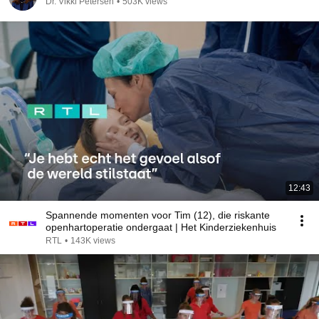
Dr. Vikki Petersen
•
503K views
12:43
Spannende momenten voor Tim (12), die riskante
openhartoperatie ondergaat | Het Kinderziekenhuis
RTL
•
143K views