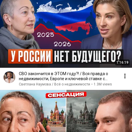
1:16:19
СВО закончится в ЭТОМ году?! / Вся правда о
недвижимости, Европе и ключевой ставке с
Каринэ Геворгян
Светлана Наумова / Всё о недвижимости
•
1.3M views