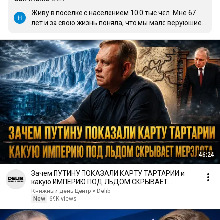
Живу в посёлке с населением 10.0 тыс чел. Мне 67 
лет и за свою жизнь поняла, что мы мало верующие 
или совсем не верующие и как результат каждый 
второй может стать отрицательным героем 
программы " Мужское и женское"😢 . Не дружные, 
какие-то несчастные, бедные, ленивые, вечно 
недовольные😢. Невежественные😢 скажите,  что с 
нами не так?  Или наш генетический и культурный 
код сломан? Настолько не дружные, что это видно 
невооружённым взглядом😢.
46:24
Зачем ПУТИНУ ПОКАЗАЛИ КАРТУ ТАРТАРИИ и
какую ИМПЕРИЮ ПОД ЛЬДОМ СКРЫВАЕТ
МЕРЗЛОТА | Олег Павлюченко
Книжный день Центр × Delib
New
69K views