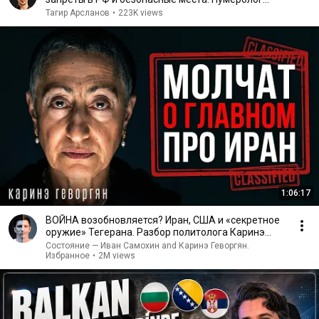
Марияна Анаэль
Тагир Арсланов
•
223K views
1:06:17
ВОЙНА возобновляется? Иран, США и «секретное
оружие» Тегерана. Разбор политолога Каринэ
Геворгян.
Состояние — Иван Самохин and Каринэ Геворгян.
Избранное
•
2M views