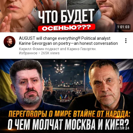
1:01:03
AUGUST will change everything!!! Political analyst
Karine Gevorgyan on poetry—an honest conversation
Кирилл Фомин подкаст and Каринэ Геворгян.
Избранное
•
265K views
1:18:24