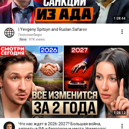
1:08:44
| Yevgeny Spitsyn and Ruslan Safarov
Геополитбюро
New
97K views
1:28:12
Что нас ждет в 2026-2027? Большая война,
запреты в РФ и безопасные места. Нумеролог