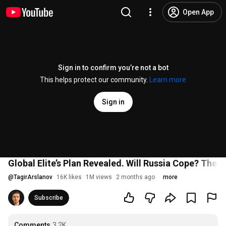
Open App
Sign in to confirm you’re not a bot
This helps protect our community.
Learn more
Sign in
Global Elite’s Plan Revealed. Will Russia Cope? The 
@
TagirArslanov
16K likes
1M views
2 months ago
more
Subscribe
Comments
3.2K