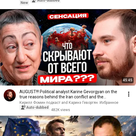
Auto-dubbed
New
45:45
AUGUST!!! Political analyst Karine Gevorgyan on the
true reasons behind the Iran conflict and the...
Кирилл Фомин подкаст and Каринэ Геворгян. Избранное
Auto-dubbed
482K views