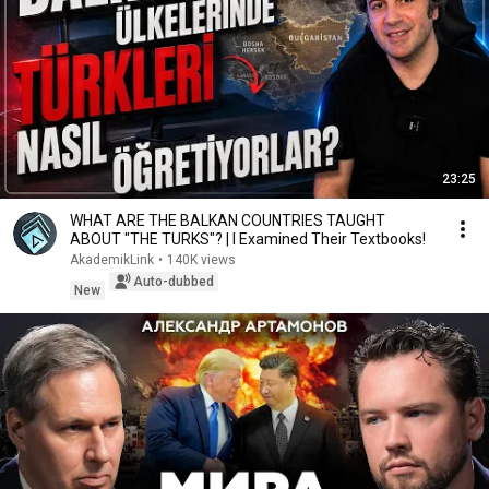
23:25
WHAT ARE THE BALKAN COUNTRIES TAUGHT
ABOUT "THE TURKS"? | I Examined Their Textbooks!
AkademikLink
•
140K views
Auto-dubbed
New