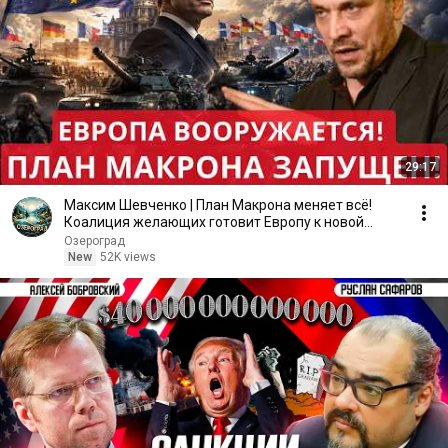
29:17
Максим Шевченко | План Макрона меняет всё!
Коалиция желающих готовит Европу к новой
эпохе вооружений
Озероград
New
52K views