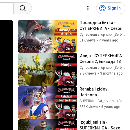
Sign in
Последња битка - 
СУПЕРКЊИГА - Сезона 
1, Епизода 13
Суперкњига_српски (Serbian)
61K views
•
4 years ago
26:41
Илија - СУПЕРКЊИГА - 
Сезона 2, Епизода 13
Суперкњига_српски (Serbian)
9.3K views
•
3 months ago
26:41
Rahaba i zidovi 
Jerihona - 
SUPERKNJIGA - Sezona 
SUPERKNJIGA_hrvatski (Croatian)
2, Epizoda 4
686K views
•
6 years ago
26:39
Izgubljeni sin - 
SUPERKNJIGA - Sezona 