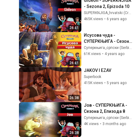
Gideon - SUPERKNJIGA 
- Sezona 2, Epizoda 10
SUPERKNJIGA_hrvatski (Croatian)
465K views
•
6 years ago
26:41
Исусова чуда - 
СУПЕРКЊИГА - Сезона 
1, Епизода 9
Суперкњига_српски (Serbian)
61K views
•
4 years ago
26:41
JAKOV I EZAV
Superbook
415K views
•
5 years ago
26:38
Јов - СУПЕРКЊИГА - 
Сезона 2, Епизода 8
Суперкњига_српски (Serbian)
4K views
•
3 months ago
26:38