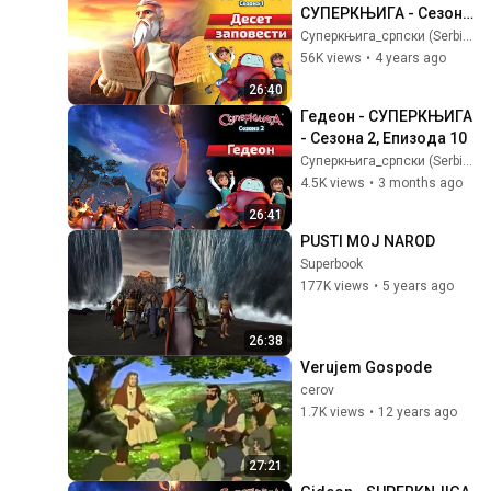
СУПЕРКЊИГА - Сезона 
1, Епизода 5
Суперкњига_српски (Serbian)
56K views
•
4 years ago
26:40
Гедеон - СУПЕРКЊИГА 
- Сезона 2, Епизода 10
Суперкњига_српски (Serbian)
4.5K views
•
3 months ago
26:41
PUSTI MOJ NAROD
Superbook
177K views
•
5 years ago
26:38
Verujem Gospode
cerov
1.7K views
•
12 years ago
27:21