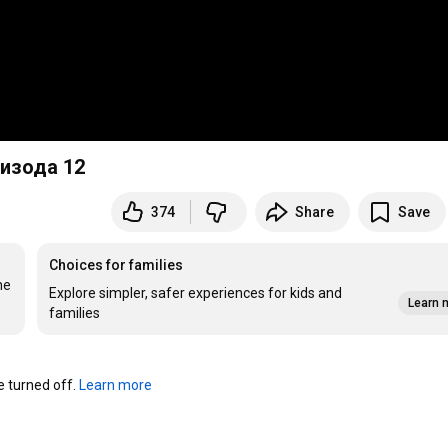
пизода 12
374
Share
Save
Choices for families
e 
Explore simpler, safer experiences for kids and
Learn 
families
turned off. 
Learn more