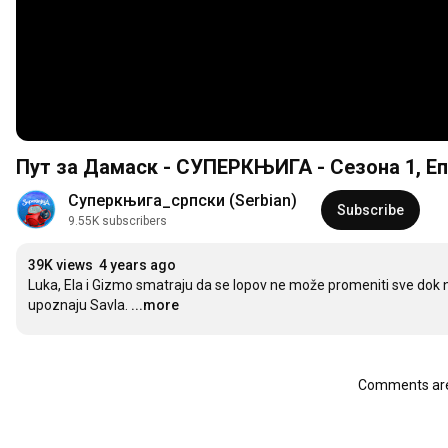
Пут за Дамаск - СУПЕРКЊИГА - Сезона 1, Е
Суперкњига_српски (Serbian)
Subscribe
9.55K subscribers
39K views
4 years ago
Luka, Ela i Gizmo smatraju da se lopov ne može promeniti sve dok n
upoznaju Savla.
...more
Comments are 