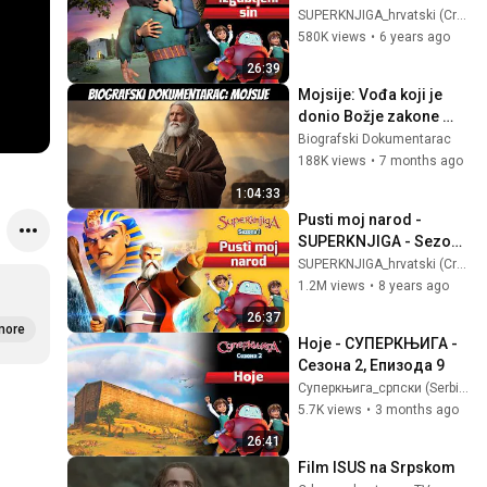
2, Epizoda 12
SUPERKNJIGA_hrvatski (Croatian)
580K views
•
6 years ago
26:39
Mojsije: Vođa koji je 
donio Božje zakone 
čovječanstvu
Biografski Dokumentarac
188K views
•
7 months ago
1:04:33
Pusti moj narod - 
SUPERKNJIGA - Sezona 
1, Epizoda 4
SUPERKNJIGA_hrvatski (Croatian)
1.2M views
•
8 years ago
26:37
more
Ноје - СУПЕРКЊИГА - 
Сезона 2, Епизода 9
Суперкњига_српски (Serbian)
5.7K views
•
3 months ago
26:41
Film ISUS na Srpskom