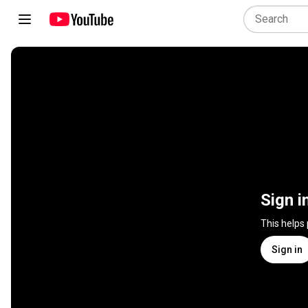
Sign i
This helps
Sign in