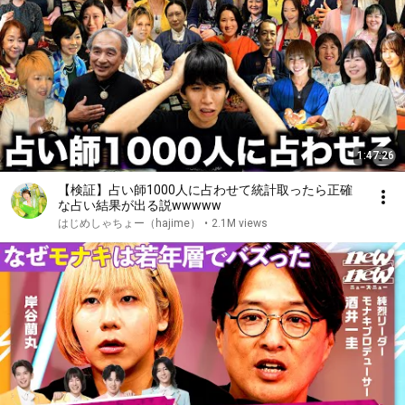
1:47:26
【検証】占い師1000人に占わせて統計取ったら正確
な占い結果が出る説wwwww
はじめしゃちょー（hajime）
•
2.1M views