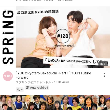
25:41
[ YOU x Ryotaro Sakaguchi - Part 1 ] YOU's Future
Forward
スプリング公式チャンネル
•
182K views
Auto-dubbed
New