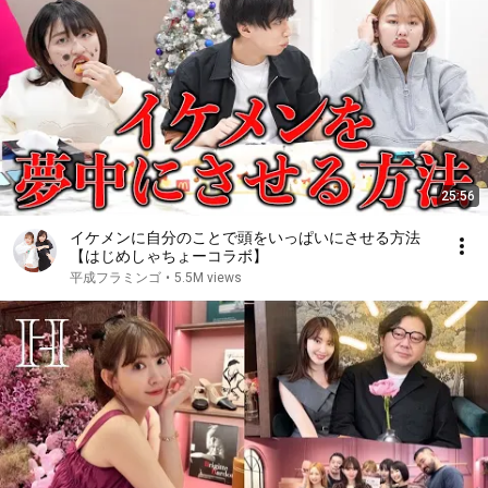
25:56
イケメンに自分のことで頭をいっぱいにさせる方法
【はじめしゃちょーコラボ】
平成フラミンゴ
•
5.5M views