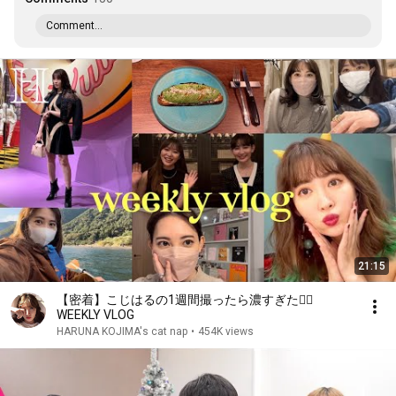
Comment...
21:15
【密着】こじはるの1週間撮ったら濃すぎた❤️‍🔥
WEEKLY VLOG
HARUNA KOJIMA's cat nap
•
454K views