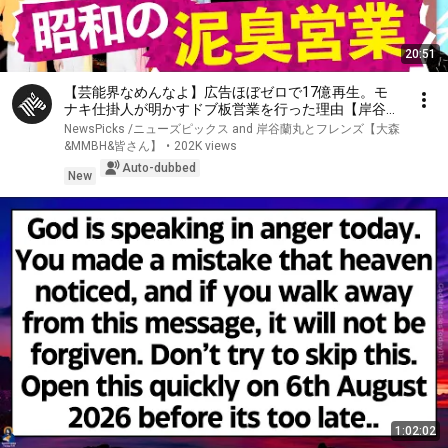
20:51
【芸能界なめんなよ】広告ほぼゼロで17億再生。モ
ナキ仕掛人が明かすドブ板営業を行った理由【岸谷蘭
丸/望月優夢】
NewsPicks /ニューズピックス and 岸谷蘭丸とフレンズ【大森
&MMBH&皆さん】
•
202K views
Auto-dubbed
New
1:02:02