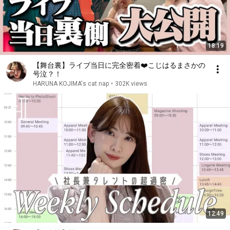
18:19
【舞台裏】ライブ当日に完全密着❤️こじはるまさかの
号泣？！
HARUNA KOJIMA's cat nap
•
302K views
12:49