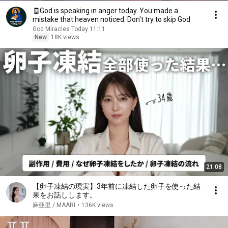
🧾God is speaking in anger today. You made a
mistake that heaven noticed. Don't try to skip God
God Miracles Today 11:11
New
18K views
21:08
【卵子凍結の現実】3年前に凍結した卵子を使った結
果をお話しします。
麻亜里 / MAARI
•
136K views