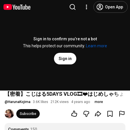
Open App
Sign in to confirm you’re not a bot
This helps protect our community.
Learn more
Sign in
【密着】こじはる5DAYS VLOG🎞❤️はじめしゃち
@
HarunaKojima
3.6K likes
212K views
4 years ago
more
Subscribe
Comments
150