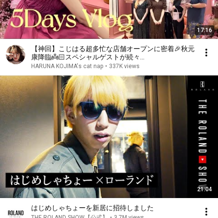
17:16
【神回】こじはる超多忙な店舗オープンに密着🎉秋元
康降臨👼🏻スペシャルゲストが続々
✨【5DAYSVLOG】
HARUNA KOJIMA's cat nap
•
337K views
21:04
はじめしゃちょーを新居に招待しました
THE ROLAND SHOW【公式】
•
3.7M views