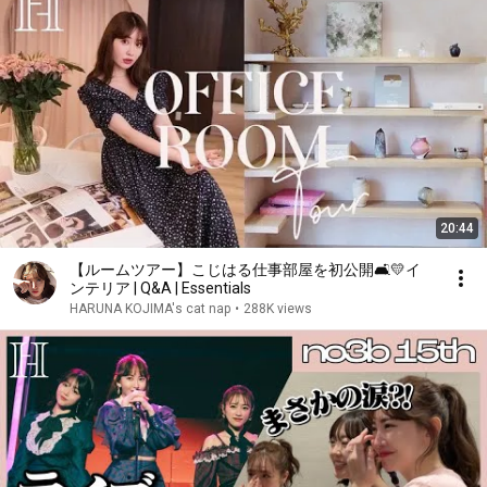
20:44
【ルームツアー】こじはる仕事部屋を初公開🛋💛イ
ンテリア | Q&A | Essentials
HARUNA KOJIMA's cat nap
•
288K views