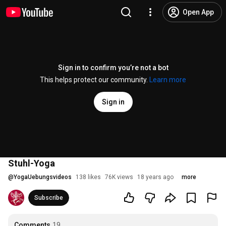
Open App
Sign in to confirm you’re not a bot
This helps protect our community.
Learn more
Sign in
Stuhl-Yoga
@
YogaUebungsvideos
138 likes
76K views
18 years ago
more
Subscribe
Comments
19