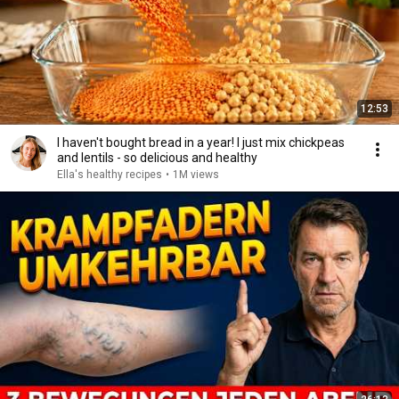
12:53
I haven't bought bread in a year! I just mix chickpeas
and lentils - so delicious and healthy
Ella's healthy recipes
•
1M views