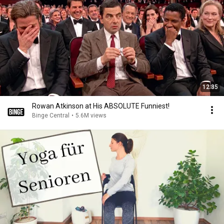
12:35
Rowan Atkinson at His ABSOLUTE Funniest!
Binge Central
•
5.6M views