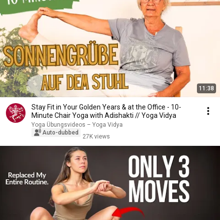
11:38
Stay Fit in Your Golden Years & at the Office - 10-
Minute Chair Yoga with Adishakti // Yoga Vidya
Yoga Übungsvideos – Yoga Vidya
Auto-dubbed
27K views