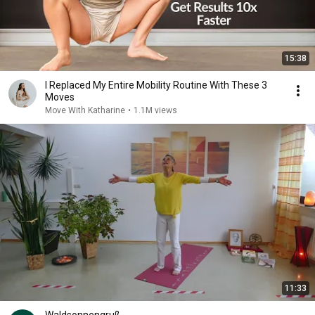
15:38
I Replaced My Entire Mobility Routine With These 3
Moves
Move With Katharine
•
1.1M views
11:33