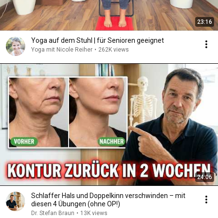
23:16
Yoga auf dem Stuhl | für Senioren geeignet
Yoga mit Nicole Reiher
•
262K views
24:06
Schlaffer Hals und Doppelkinn verschwinden – mit
diesen 4 Übungen (ohne OP!)
Dr. Stefan Braun
•
13K views