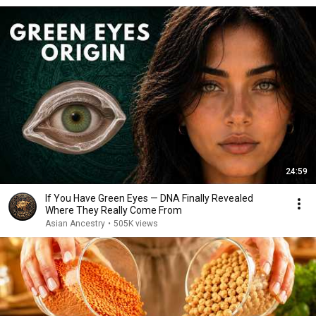
24:59
If You Have Green Eyes — DNA Finally Revealed
Where They Really Come From
Asian Ancestry
•
505K views