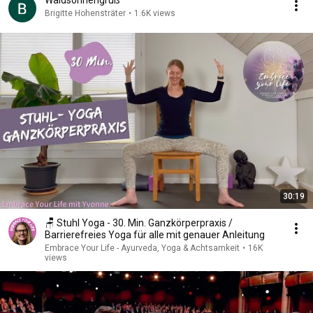
Waldsonnengruß
Brigitte Hohensträter
•
1.6K views
30:19
🪑 Stuhl Yoga - 30. Min. Ganzkörperpraxis /
Barrierefreies Yoga für alle mit genauer Anleitung
Embrace Your Life - Ayurveda, Yoga & Achtsamkeit
•
16K
views