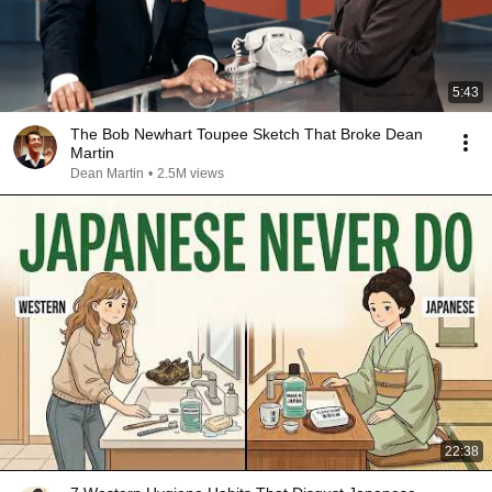
5:43
The Bob Newhart Toupee Sketch That Broke Dean
Martin
Dean Martin
•
2.5M views
22:38