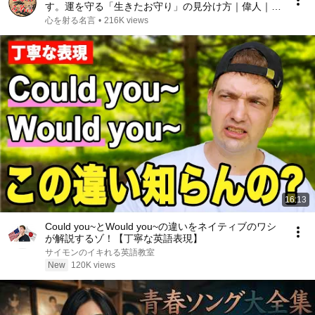
す。運を守る「生きたお守り」の見分け方｜偉人｜名
言｜言葉の力｜人生哲学｜
心を射る名言
•
216K views
16:13
Could you~とWould you~の違いをネイティブのワシ
が解説するゾ！【丁寧な英語表現】
サイモンのイキれる英語教室
New
120K views