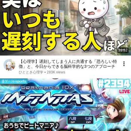
22:52
【心理学】遅刻してしまう人に共通する「恐ろしい特
徴」と、今日からできる脳科学的な3つのアプローチ
ひととき心理学
•
283K views