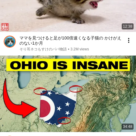
12:38
ママを見つけると足が100倍速くなる子猫の かけがえ
のない1か月
そり耳ネコもすけのパパ物語
•
3.2M views
34:48