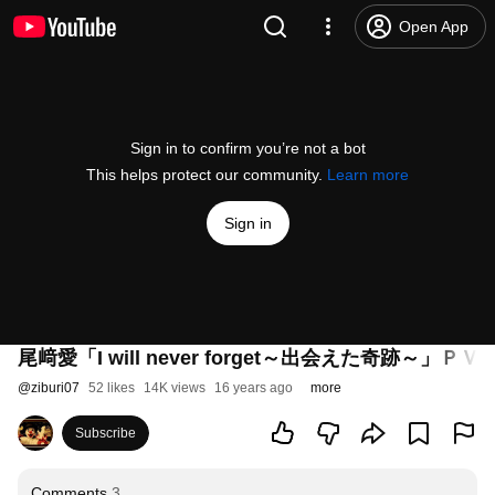
Open App
Sign in to confirm you’re not a bot
This helps protect our community.
Learn more
Sign in
尾﨑愛「I will never forget～出会えた奇跡～」ＰＶ
@
ziburi07
52 likes
14K views
16 years ago
more
Subscribe
Comments
3