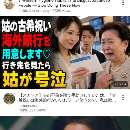
7 Western Hygiene Habits That Disgust Japanese
People — Stop Doing These Now
Inside Japan Living
•
239K views
2:07:04
【スカッと】夫の不倫を陰で手助けしていた姑。「古
希祝いは海外旅行がいいわ♡」と笑うので、私は微笑
んだ。「もちろんご用意します」――行き先を知った
mijiprincess
姑は号泣した……。
New
22K views