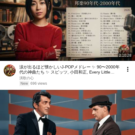
2:10:28
涙が出るほど懐かしいJ-POPメドレー ✨ 90〜2000年
代の神曲たち ✨ スピッツ, 小田和正, Every Little
Thing, ZARD, 宇多田ヒカル
演歌の心
New
696 views