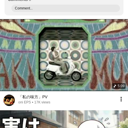
Comment...
5:09
「私の味方」PV
oni EPS
•
17K views