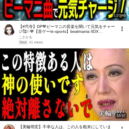
1:07:46
【#弐寺】DP💙ビーマニの音楽を聞いて元気をチャー
ジ🥰✨💙【音ゲー/e-sports】beatmania IIDX
INFINITAS LIVE #IIDX #2394
こさかる
New
41 views
33:37
【美輪明宏】不幸な人は、この人を粗末にしていま