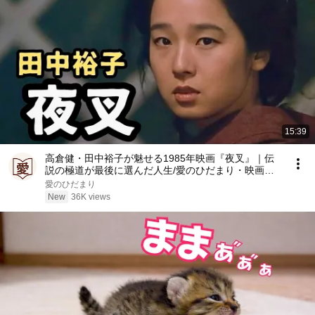
15:39
高倉健・田中裕子が魅せる1985年映画『夜叉』｜伝
説の極道が最後に選んだ人生/愛のひだまり・映画解
説
愛のひだまり
New
36K views