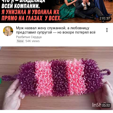
2:01:37
Муж назвал жену служанкой, а любовницу
представил супругой — но вскоре потерял всё
Разбитые Сердца
New
54K views
25:22