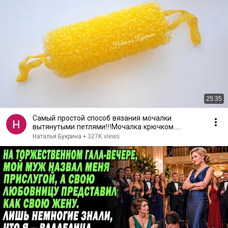
25:35
Самый простой способ вязания мочалки
вытянутыми петлями!!!Мочалка крючком
,вытянутыми петлями
Наталья Букрина
•
327K views