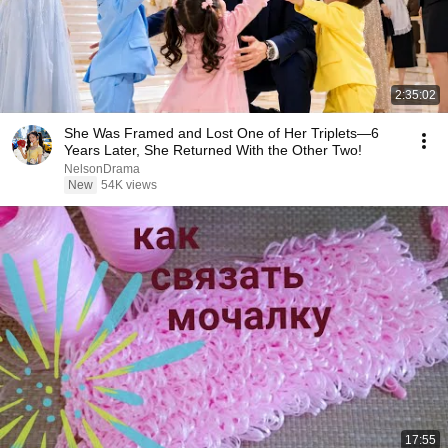
2:35:02
She Was Framed and Lost One of Her Triplets—6
Years Later, She Returned With the Other Two!
NelsonDrama
New
54K views
17:55