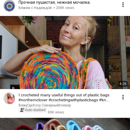
Прочная пушистая, нежная мочалка.
Вяжем с Надеждой.
•
208K views
4:26
I crocheted many useful things out of plastic bags
#northernclover #crochetingwithplasticbags #kn...
ВяжуГдеХочу СеверныйКлевер
Auto-dubbed
89K views