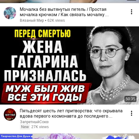
Мочалка без вытянутых петель / Простая
мочалка крючком / Как связать мочалку
крючком/Мочалка крючком
Вязаный Мир
•
62K views
50:35
Пятьдесят шесть лет притворства: что скрывала
вдова первого космонавта до последнего
вздоха!
ЗапретныйСоюз
New
27K views