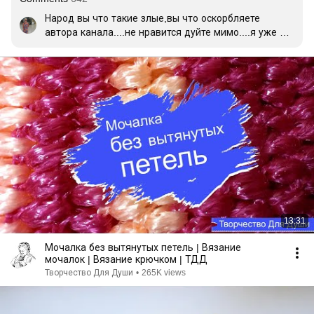
Народ вы что такие злые,вы что оскорбляете 
автора канала....не нравится дуйте мимо....я уже 
давно вяжу мочалки таким способом и ни чего не 
проваливается и не распускается....и вообще всякие 
зануды пусть идут учатся по платному МК😄Автор 
молодец❤👍
13:31
Мочалка без вытянутых петель | Вязание
мочалок | Вязание крючком | ТДД
Творчество Для Души
•
265K views