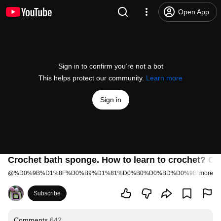
Open App
Sign in to confirm you’re not a bot
This helps protect our community.
Learn more
Sign in
Crochet bath sponge. How to learn to crochet? Cr
@
%D0%9B%D1%8F%D0%B9%D1%81%D0%B0%D0%BD%D0%9B%D1%8
more
Subscribe
Comments
642