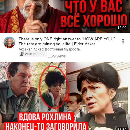
13:00
There is only ONE right answer to "HOW ARE YOU."
The rest are ruining your life | Elder Askar
Аксакал Аскар: Восточная Мудрость
Auto-dubbed
1.6M views
38:39