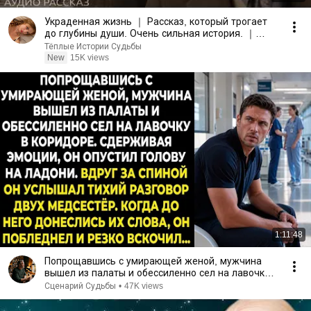
Украденная жизнь ｜ Рассказ, который трогает
до глубины души. Очень сильная история. ｜
Аудио рассказ
Тёплые Истории Судьбы
New
15K views
1:11:48
Попрощавшись с умирающей женой, мужчина
вышел из палаты и обессиленно сел на лавочку в
коридоре...
Сценарий Судьбы
•
47K views