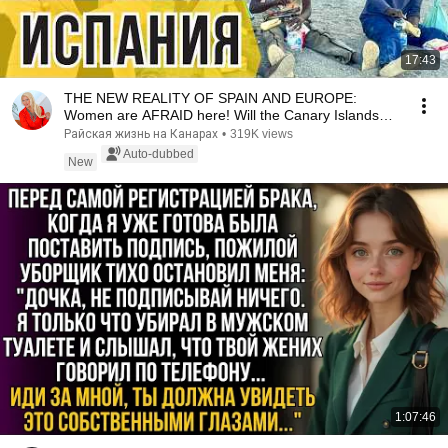
17:43
THE NEW REALITY OF SPAIN AND EUROPE:
Women are AFRAID here! Will the Canary Islands
repeat this n...
Райская жизнь на Канарах
•
319K views
Auto-dubbed
New
1:07:46