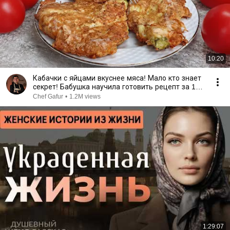
10:20
Кабачки с яйцами вкуснее мяса! Мало кто знает
секрет! Бабушка научила готовить рецепт за 15
минут
Chef Gafur
•
1.2M views
1:29:07