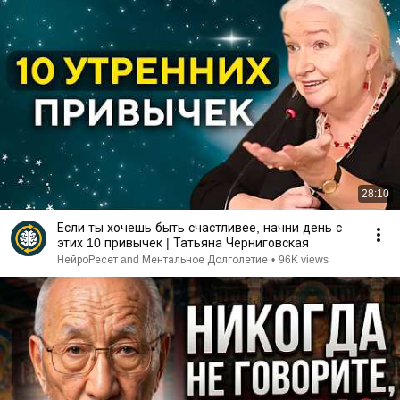
28:10
Если ты хочешь быть счастливее, начни день с
этих 10 привычек | Татьяна Черниговская
НейроРесет and Ментальное Долголетие
•
96K views