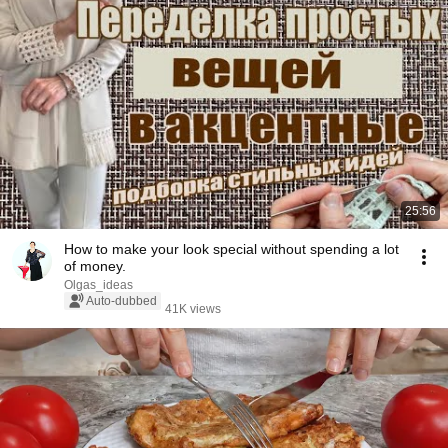
25:56
How to make your look special without spending a lot
of money.
Olgas_ideas
Auto-dubbed
41K views