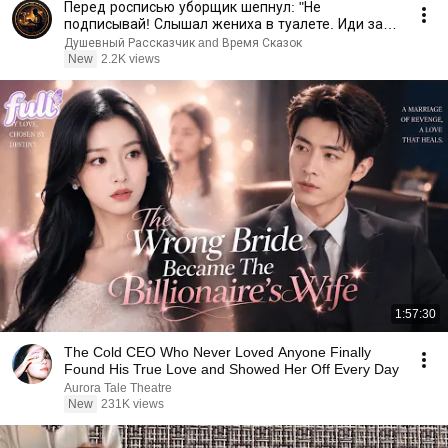
Перед росписью уборщик шепнул: "Не
подписывай! Слышал жениха в туалете. Иди за
мной быстро…!"
Душевный Рассказчик and Время Сказок
New
2.2K views
1:57:30
The Cold CEO Who Never Loved Anyone Finally
Found His True Love and Showed Her Off Every Day
Aurora Tale Theatre
New
231K views