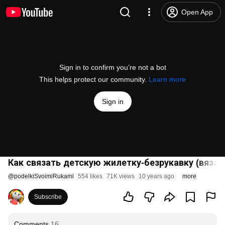
Open App
Sign in to confirm you’re not a bot
This helps protect our community.
Learn more
Sign in
Как связать детскую жилетку-безрукавку (вязан
@
podelkiSvoimiRukami
554 likes
71K views
10 years ago
more
Subscribe
Comments
16