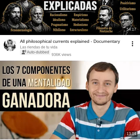
54:17
All philosophical currents explained - Documentary
Las riendas de tu vida
Auto-dubbed
936K views
13:14