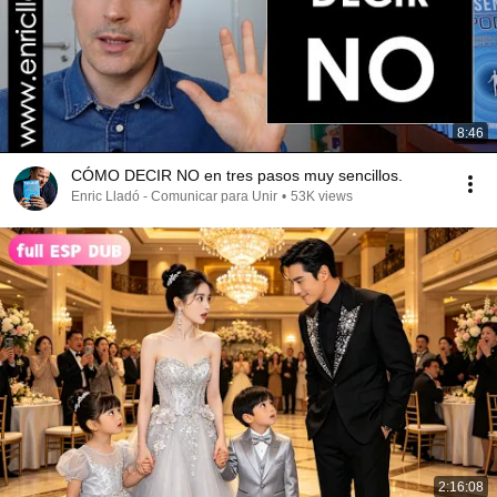
8:46
CÓMO DECIR NO en tres pasos muy sencillos.
Enric Lladó - Comunicar para Unir
•
53K views
2:16:08