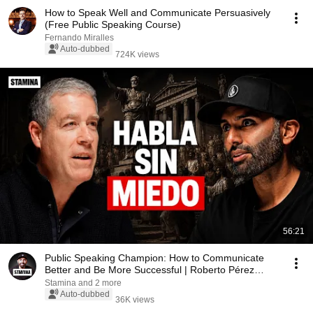
How to Speak Well and Communicate Persuasively
(Free Public Speaking Course)
Fernando Miralles
Auto-dubbed
724K views
56:21
Public Speaking Champion: How to Communicate
Better and Be More Successful | Roberto Pérez
Marijuán
Stamina and 2 more
Auto-dubbed
36K views