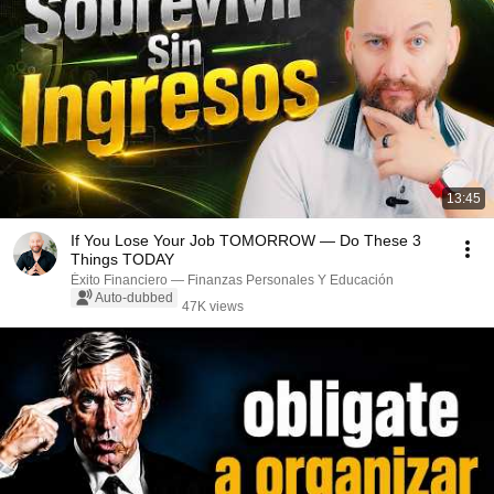
13:45
If You Lose Your Job TOMORROW — Do These 3
Things TODAY
Éxito Financiero — Finanzas Personales Y Educación
Auto-dubbed
47K views