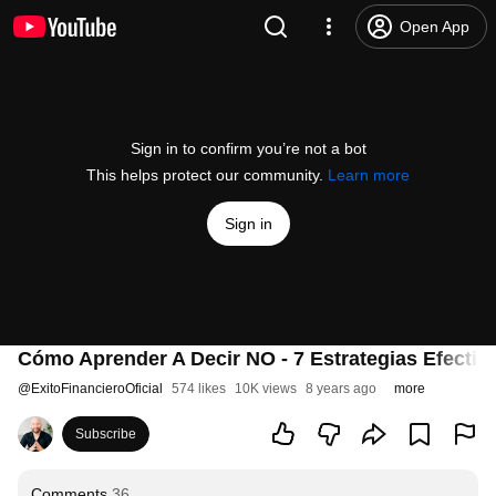
Open App
Sign in to confirm you’re not a bot
This helps protect our community.
Learn more
Sign in
Cómo Aprender A Decir NO - 7 Estrategias Efectiv
@
ExitoFinancieroOficial
574 likes
10K views
8 years ago
more
Subscribe
Comments
36