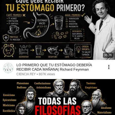
36:26
LO PRIMERO QUE TU ESTÓMAGO DEBERÍA
RECIBIR CADA MAÑANA| Richard Feynman
CIENCIA FEY
•
807K views