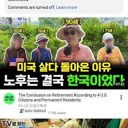
Comments are turned off. 
Learn more
37:43
The Conclusion on Retirement According to 4 U.S.
Citizens and Permanent Residents
아니모 인생기록관
Auto-dubbed
173K views