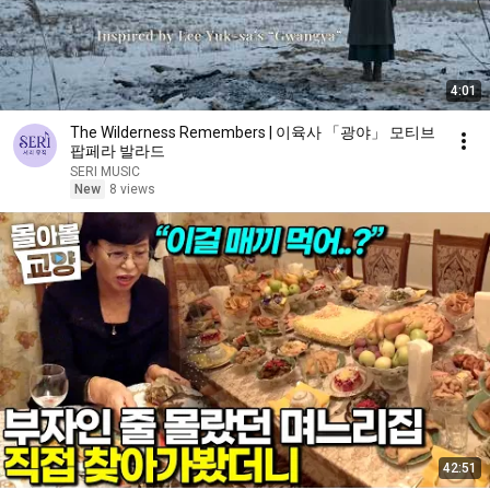
4:01
The Wilderness Remembers | 이육사 「광야」 모티브
팝페라 발라드
SERI MUSIC
New
8 views
42:51