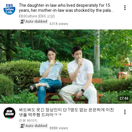
The daughter-in-law who lived desperately for 15
years, her mother-in-law was shocked by the pala...
EBSCulture (EBS 교양)
Auto-dubbed
631K views
27:46
봐도봐도 웃긴 정상인이 단 1명도 없는 은은하게 미친
넷플 역주행 드라마ㅋㅋ
리뷰 봐야지
Auto-dubbed
888K views