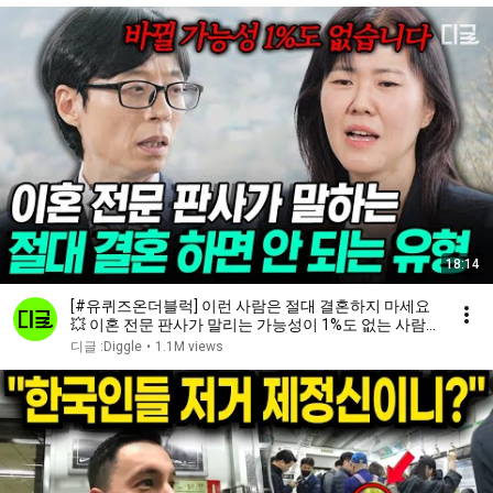
18:14
[#유퀴즈온더블럭] 이런 사람은 절대 결혼하지 마세요
💥 이혼 전문 판사가 말리는 가능성이 1%도 없는 사람
들🚨
디글 :Diggle
•
1.1M views