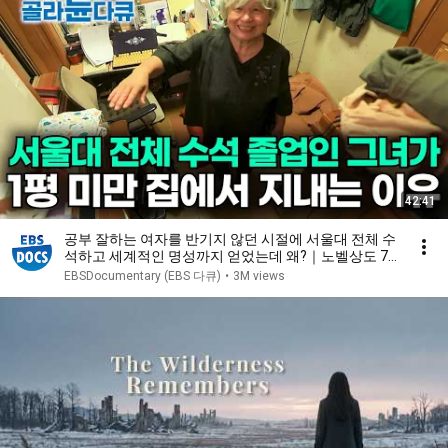
42:41
공부 잘하는 여자를 반기지 않던 시절에 서울대 전체 수
석하고 세계적인 명성까지 얻었는데 왜?｜노벨상도 7
성급 호텔도 부럽지 않은 어느 학자의 품격｜여백서원
EBSDocumentary (EBS 다큐)
•
3M views
｜건축탐구 집｜#골라듄다큐