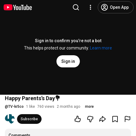
Open App
Sign in to confirm you’re not a bot
This helps protect our community.
Learn more
Sign in
Happy Parents’s Day💐
@
TV-kr5co
1 like
760 views
2 months ago
more
Subscribe
Comments