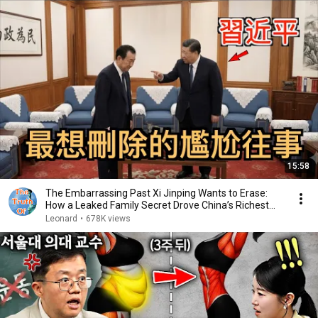
15:58
The Embarrassing Past Xi Jinping Wants to Erase:
How a Leaked Family Secret Drove China’s Richest...
Leonard
•
678K views