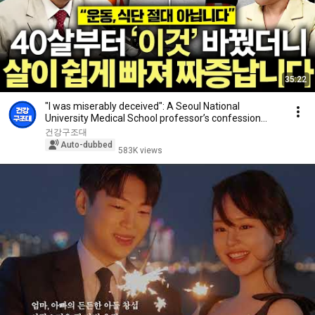
35:22
"I was miserably deceived": A Seoul National
University Medical School professor’s confession
aft...
건강구조대
Auto-dubbed
583K views