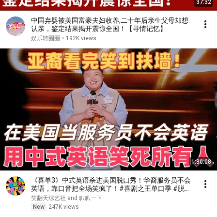
37:32
中国弃婴被美国富豪夫妇收养,二十年后亲生父母却想
认亲，鉴定结果揭开震惊全国！【寻情记忆】
娱乐转圈圈
•
192K views
1:30:08
《喜单3》中式英语杀进美国脱口秀！华裔服务员不会
英语，靠口音把全场笑疯了！#喜剧之王单口季 #脱口
秀 #搞笑 #喜剧 #funny #综艺
笑翻天综艺社 and 叭叭一下
New
247K views