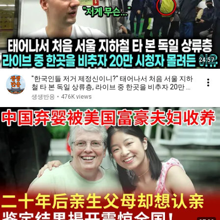
24:57
"한국인들 저거 제정신이니?" 태어나서 처음 서울 지하
철 타 본 독일 상류층, 라이브 중 한곳을 비추자 20만 시
청자 몰려든 이유
생생반응
•
476K views