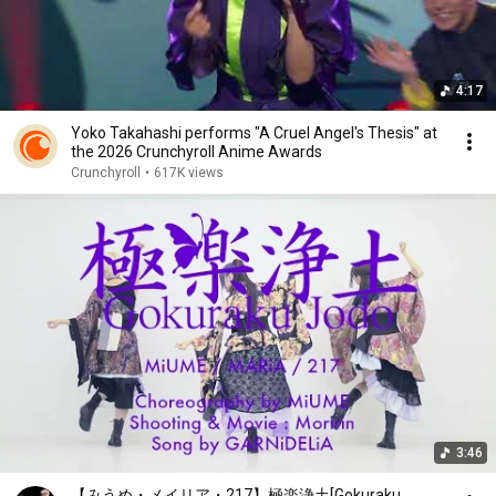
4:17
Yoko Takahashi performs "A Cruel Angel's Thesis" at
the 2026 Crunchyroll Anime Awards
Crunchyroll
•
617K views
3:46
【みうめ・メイリア・217】極楽浄土[Gokuraku