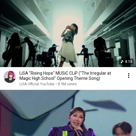
4:15
LiSA "Rising Hope" MUSiC CLiP ("The Irregular at
Magic High School" Opening Theme Song)
LiSA Official YouTube
•
8.9M views