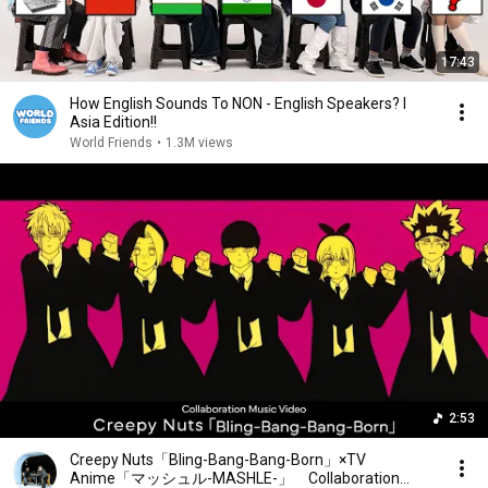
守られてばかりじゃいられないわ

あなたへの気持ち誰にも負けない

私の全てを…

17:43
オトメの心得
How English Sounds To NON - English Speakers? l
Asia Edition!!
World Friends
•
1.3M views
2:53
Creepy Nuts「Bling-Bang-Bang-Born」×TV
Anime「マッシュル-MASHLE-」 Collaboration