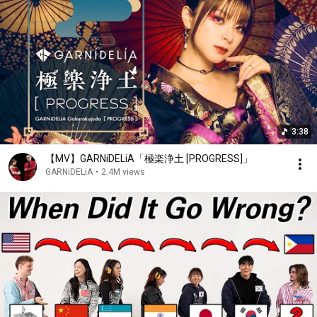
あなたへの気持ち誰にも負けない

オトメの心得

とても素敵ね

あなたと居る　それだけで何故か

世界はこんなに輝いていると

そんな風に気付けるの

そう温かく　そう鮮やかに

3:38
あなたのために咲き誇る

何よりも大切な人

【MV】GARNiDELiA「極楽浄土 [PROGRESS]」
ずっと愛しています

GARNiDELiA
•
2.4M views
いつも夢中　四六時中

あなたのことばかり胸いっぱい

あなたと出会って幸せ止まらない

そう美しく　そう清らかに

あなたと共に咲き誇る

いつだってあなたのそばで

愛されていたいから

時に強く　逞しく
