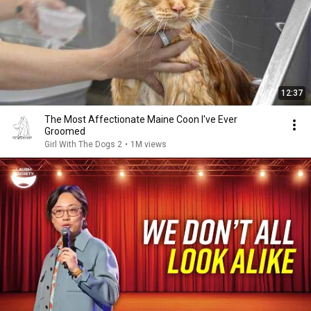
12:37
The Most Affectionate Maine Coon I've Ever
Groomed
Girl With The Dogs 2
•
1M views