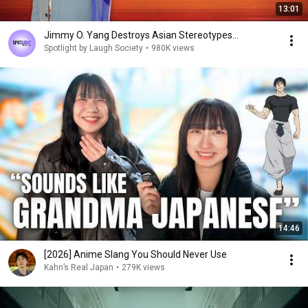
13:01
Jimmy O. Yang Destroys Asian Stereotypes...
Spotlight by Laugh Society
•
980K views
14:46
[2026] Anime Slang You Should Never Use
Kahn’s Real Japan
•
279K views