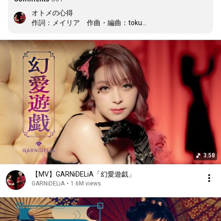
オトメの心得

作詞：メイリア　作曲・編曲：toku

オトメたるもの　笑みを絶やさず

常に麗しくいること

髪の一本から指の先まで全て

オトメですもの　あなたの言葉

ひとつひとつに一喜一憂して

たまにはこっそり泣いちゃう日もあるけど

とても不思議ね　

あなた想う　それだけで何故か

出来ないことなんてどこにもないと　

そんな風に思えるの

3:58
そう美しく　そう清らかに

【MV】GARNiDELiA「幻愛遊戯」
あなたと共に咲き誇る

GARNiDELiA
•
1.6M views
いつだってあなたのそばで

愛されていたいから

時に強く　逞しく

守られてばかりじゃいられないわ
