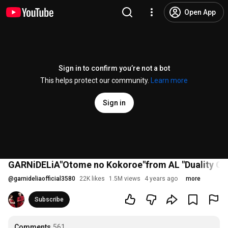
Open App
Sign in to confirm you’re not a bot
This helps protect our community.
Learn more
Sign in
GARNiDELiA"Otome no Kokoroe"from AL "Duality Cod
@
garnideliaofficial3580
22K likes
1.5M views
4 years ago
more
Subscribe
Comments
561