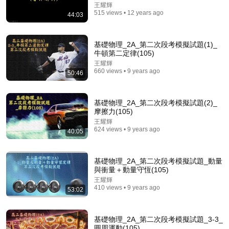
王耀輝
515 views • 12 years ago
44:03
28:20
【喜剧之王单口季】锁定年度单口喜剧爆款！小鹿犀利
基礎物理_2A_第二次段考模擬試題(1)_
讲述求婚和离婚，断言离婚比求婚更有意思，全场笑到
牛頓第二定律(105)
拍大腿，堪称喜剧名场面之夜！#喜剧之王单口季 #喜
叭叭一下
•
391K views
王耀輝
剧 #小鹿
660 views • 9 years ago
50:46
基礎物理_2A_第二次段考模擬試題(2)_
摩擦力(105)
王耀輝
624 views • 9 years ago
40:05
基礎物理_2A_第二次段考模擬試題_動量
與衝量＋動量守恆(105)
王耀輝
410 views • 9 years ago
22:17
53:02
Once You're In China, Can You Still Leave? The
Most Dangerous Clause in the New Exit Regulations
基礎物理_2A_第二次段考模擬試題_3-3_
...
文昭談古論今 -Wen Zhao Official
圓周運動(105)