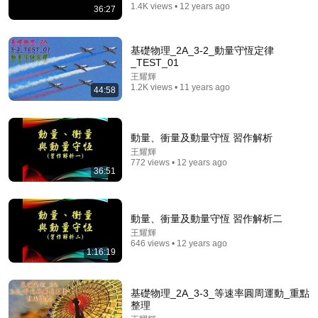
佑來了
•
3.2M views
1.4K views • 12 years ago
36:27
基礎物理_2A_3-2_動量守恆定律
_TEST_01
王耀輝
1.2K views • 11 years ago
44:58
動量、衝量及動量守恆 習作解析
王耀輝
772 views • 12 years ago
36:51
17:49
簡短百年物理史：物理學家越研究，反而發現不懂的東
動量、衝量及動量守恆 習作解析二
西越來越多 | 廣東話科普
王耀輝
傻說物理
•
58K views
646 views • 12 years ago
1:16:19
基礎物理_2A_3-3_等速率圓周運動_重點
整理