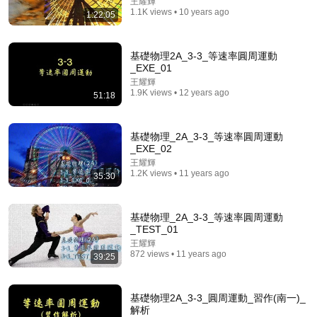
王耀輝
1.1K views • 10 years ago
1:22:05
基礎物理2A_3-3_等速率圓周運動
_EXE_01
王耀輝
1.9K views • 12 years ago
51:18
1:33:09
國際峰會那天，我的首席外交官名額 被實習生頂替，
辦完辭職手續走出外交部 卻聽見江盛宇坦言「她剛回
基礎物理_2A_3-3_等速率圓周運動
國，更需要 這個職稱立足！」我轉身入職國際法院 三
_EXE_02
蘇晚言情
天後他倆因洩露國家機密被捕#小說推文#一口氣看完#
王耀輝
New
20K views
情感
1.2K views • 11 years ago
35:30
基礎物理_2A_3-3_等速率圓周運動
_TEST_01
王耀輝
872 views • 11 years ago
39:25
基礎物理2A_3-3_圓周運動_習作(南一)_
解析