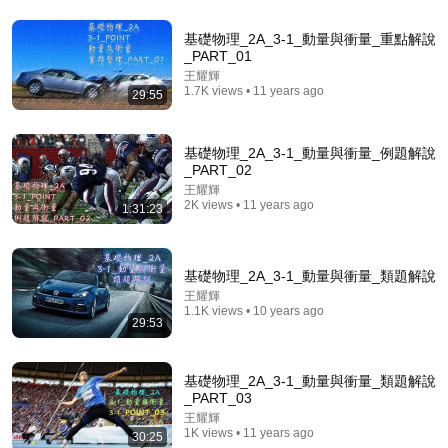
基礎物理_2A_3-1_動量與衝量_重點解說
45:18
_PART_01
王耀輝
【蕭鎧物理x蕭騏地科】高三學測地科：天文學-周年運
1.7K views • 11 years ago
29:55
動
蕭鎧物理x蕭騏地科
•
18K views
基礎物理_2A_3-1_動量與衝量_例題解說
_PART_02
王耀輝
2K views • 11 years ago
1:31:23
基礎物理_2A_3-1_動量與衝量_類題解說
王耀輝
1.1K views • 10 years ago
29:53
34:13
基礎物理_2A_3-1_動量與衝量_類題解說
_PART_03
從愛因斯坦視角理解相對論：他是如何解決十九世紀物
王耀輝
理學的重大矛盾？ | 廣東話科普
1K views • 11 years ago
30:25