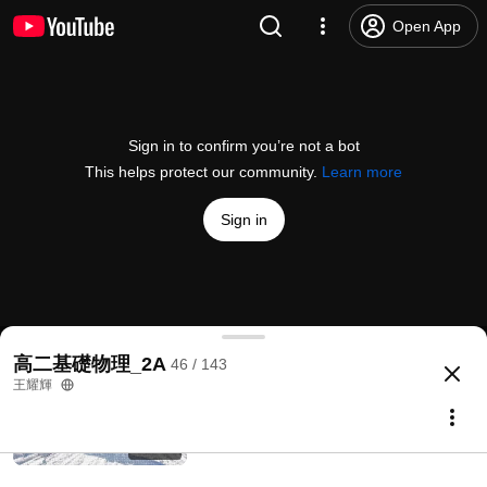
基礎物理_2A_2-3_牛頓第二運動定律_平
Open App
時測驗_(106)
王耀輝
508 views • 8 years ago
35:13
基礎物理_2A_第一次段考物理科模擬試
Sign in to confirm you’re not a bot
題_多選題(107)
This helps protect our community.
Learn more
王耀輝
180 views • 7 years ago
1:05:47
Sign in
基礎物理_2A_2-4_摩擦力_重點解說
王耀輝
1.4K views • 10 years ago
50:09
基礎物理_2A_2-4_摩擦力_綜合練習
高二基礎物理_2A
46 / 143
@
huie0626
6 likes
1.7K views
10 years ago
more
王耀輝
基礎物理_2A_2-4_摩擦力_例題解說
王耀輝
Subscribe
1.8K views • 10 years ago
1:01:01
Comments