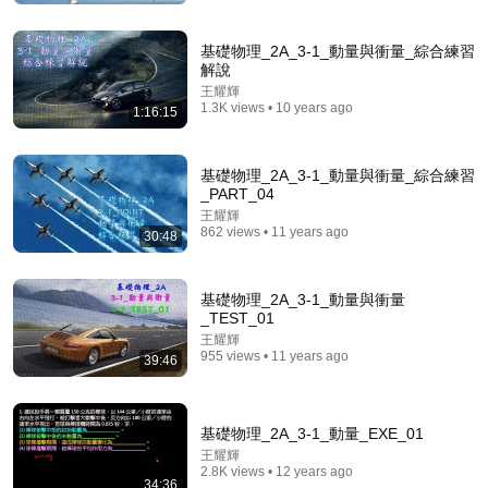
傻說物理
•
223K views
基礎物理_2A_3-1_動量與衝量_綜合練習
解說
王耀輝
1.3K views • 10 years ago
1:16:15
基礎物理_2A_3-1_動量與衝量_綜合練習
_PART_04
王耀輝
862 views • 11 years ago
30:48
24:11
基礎物理_2A_3-1_動量與衝量
_TEST_01
AI時代最重要的思辨力與提問力｜未知寄給你的邀請函
｜鄭國威｜人文講堂｜完整版 20260801
王耀輝
955 views • 11 years ago
大愛人文講堂
39:46
New
12K views
基礎物理_2A_3-1_動量_EXE_01
王耀輝
2.8K views • 12 years ago
34:36