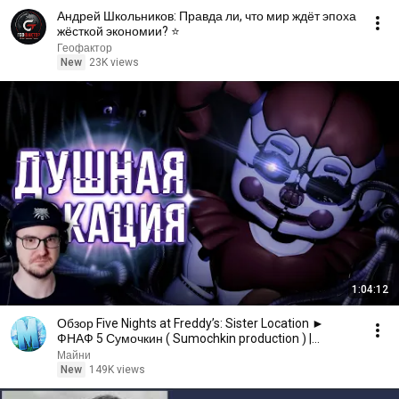
Андрей Школьников: Правда ли, что мир ждёт эпоха
жёсткой экономии? ⭐
Геофактор
New
23K views
1:04:12
Обзор Five Nights at Freddy’s: Sister Location ►
ФНАФ 5 Сумочкин ( Sumochkin production ) |
Реакция
Майни
New
149K views