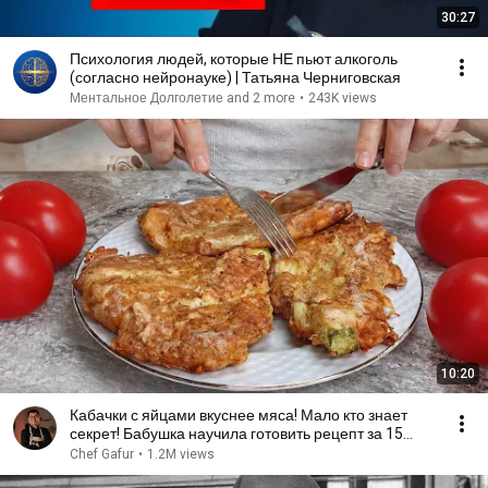
30:27
Психология людей, которые НЕ пьют алкоголь
(согласно нейронауке) | Татьяна Черниговская
Ментальное Долголетие and 2 more
•
243K views
10:20
Кабачки с яйцами вкуснее мяса! Мало кто знает
секрет! Бабушка научила готовить рецепт за 15
минут
Chef Gafur
•
1.2M views