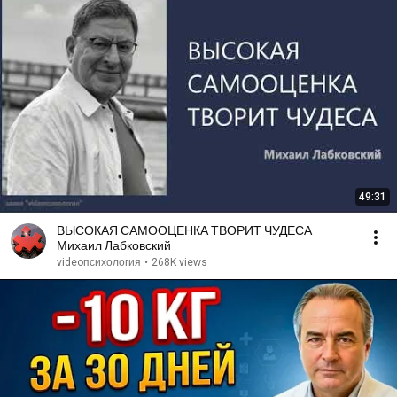
49:31
ВЫСОКАЯ САМООЦЕНКА ТВОРИТ ЧУДЕСА
Михаил Лабковский
videoпсихология
•
268K views