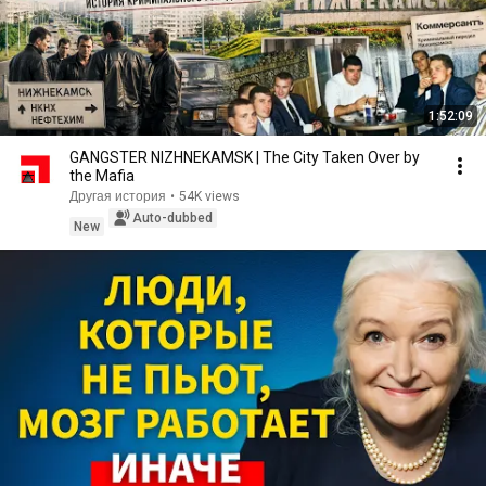
1:52:09
GANGSTER NIZHNEKAMSK | The City Taken Over by
the Mafia
Другая история
•
54K views
Auto-dubbed
New