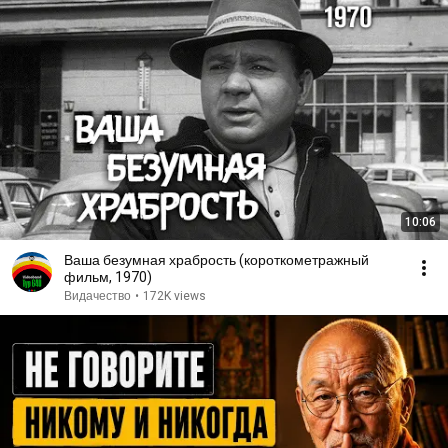
10:06
Ваша безумная храбрость (короткометражный
фильм, 1970)
Видачество
•
172K views