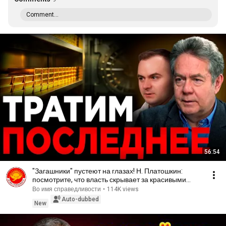
Comment...
56:54
"Загашники" пустеют на глазах! Н. Платошкин:
посмотрите, что власть скрывает за красивыми
отчётами!
Во имя справедливости
•
114K views
Auto-dubbed
New