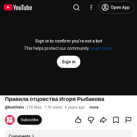
Open App
Sign in to confirm you’re not a bot
This helps protect our community.
Learn more
Sign in
Правила отцовства Игоря Рыбакова
@
krutOtets
170 likes
7.7K views
6 years ago
more
Subscribe
Comments
9