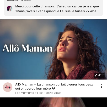
Merci pour cette chanson.  J'ai eu un cancer je n'ai que 
13ans j'avais 12ans quand je l'ai sue je faisais 27kilos.  
J'ai eu tellement peur de partir trop tôt.  Maman,  papa,  
ma famille merci.  Grâce à vous je me suis battue !!!!! 
<3
4:35
Allô Maman – La chanson qui fait pleurer tous ceux
qui ont perdu leur mère 💔
Les Murmures d’Élise
•
886K views