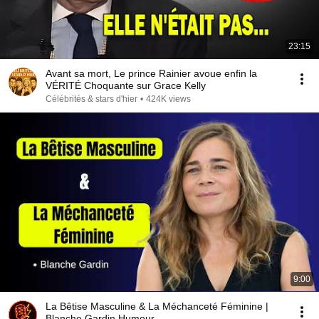
23:15
Avant sa mort, Le prince Rainier avoue enfin la
VÉRITÉ Choquante sur Grace Kelly
Célébrités & stars d'hier
•
424K views
9:00
La Bêtise Masculine & La Méchanceté Féminine |
Blanche Gardin Humour