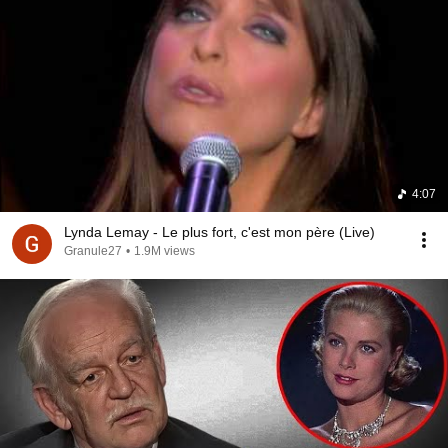
4:07
Lynda Lemay - Le plus fort, c'est mon père (Live)
Granule27
•
1.9M views