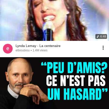
6:48
Lynda Lemay - La centenaire
elbioubiou
•
1.4M views