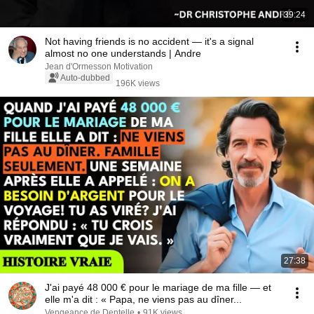
39:24
Not having friends is no accident — it's a signal
almost no one understands | Andre
Jean d'Ormesson Motivation
Auto-dubbed
196K views
27:38
J'ai payé 48 000 € pour le mariage de ma fille — et
elle m'a dit : « Papa, ne viens pas au dîner...
Vengeance de Dentelle
•
91K views