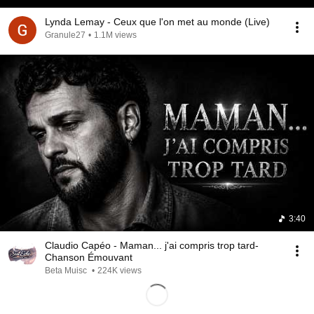
Lynda Lemay - Ceux que l'on met au monde (Live)
Granule27
•
1.1M views
3:40
Claudio Capéo - Maman... j'ai compris trop tard-
Chanson Émouvant
Beta Muisc
•
224K views