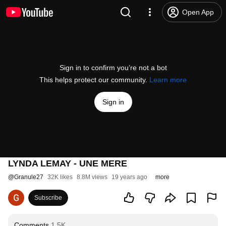
Open App
Sign in to confirm you’re not a bot
This helps protect our community.
Learn more
Sign in
LYNDA LEMAY - UNE MERE
@
Granule27
32K likes
8.8M views
19 years ago
more
Subscribe
Comments
1.5K