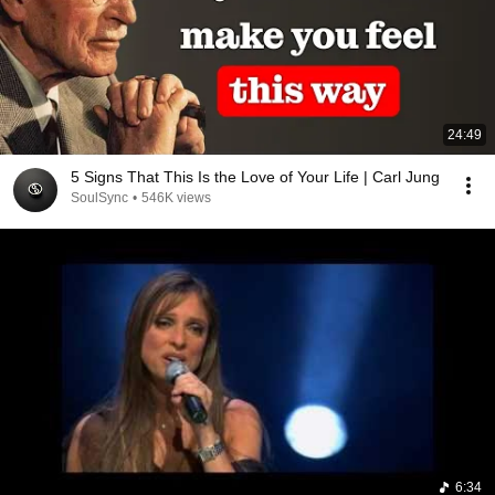
24:49
5 Signs That This Is the Love of Your Life | Carl Jung
SoulSync
•
546K views
6:34