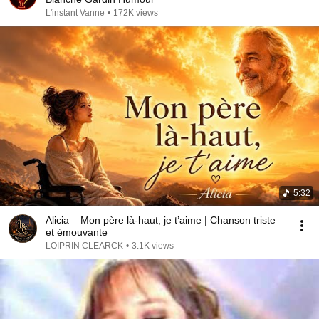
L'instant Vanne
•
172K views
5:32
Alicia – Mon père là-haut, je t’aime | Chanson triste
et émouvante
LOIPRIN CLEARCK
•
3.1K views