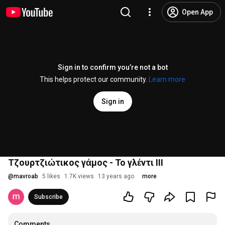
Open App
Sign in to confirm you’re not a bot
This helps protect our community.
Learn more
Sign in
Τζουρτζιώτικος γάμος - Το γλέντι III
@
mavroab
5 likes
1.7K views
13 years ago
more
Subscribe
Comments