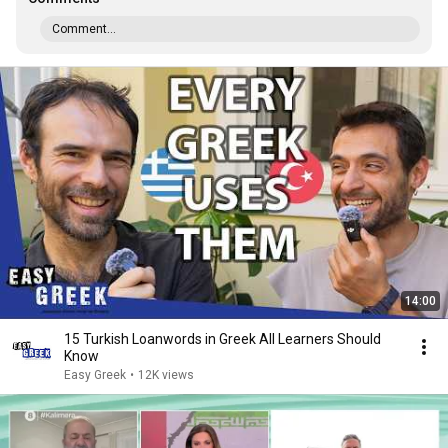
Comment...
14:00
15 Turkish Loanwords in Greek All Learners Should
Know
Easy Greek
•
12K views