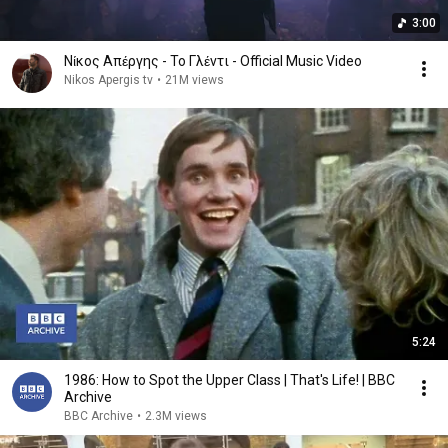
3:00
Νίκος Απέργης - Το Γλέντι - Official Music Video
Nikos Apergis tv
•
21M views
5:24
1986: How to Spot the Upper Class | That's Life! | BBC
Archive
BBC Archive
•
2.3M views