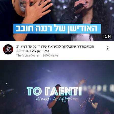
12:44
המתמודדת שהצליחה לרגש את עידן רייכל עד דמעות:
האודישן של רננה חובב
The Voice ישראל
•
365K views