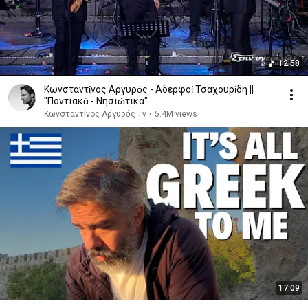
12:58
Κωνσταντίνος Αργυρός - Αδερφοί Τσαχουρίδη ||
"Ποντιακά - Νησιώτικα"
Κωνσταντίνος Αργυρός Tv
•
5.4M views
17:09