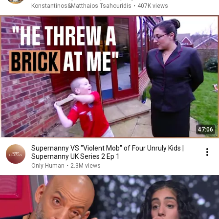
νος&Ματθαίος Τσαχουρίδης
Konstantinos&Matthaios Tsahouridis
•
407K views
47:06
Supernanny VS "Violent Mob" of Four Unruly Kids |
Supernanny UK Series 2 Ep 1
Only Human
•
2.3M views