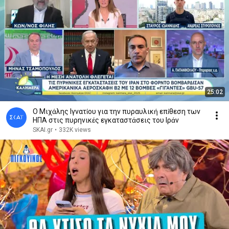
25:02
Ο Μιχάλης Ιγνατίου για την πυραυλική επίθεση των
ΗΠΑ στις πυρηνικές εγκαταστάσεις του Ιράν
SKAI.gr
•
332K views