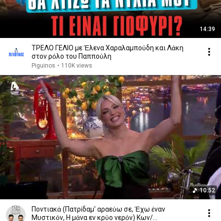
14:39
ΤΡΕΛΟ ΓΕΛΙΟ με Έλενα Χαραλαμπούδη και Λάκη
στον ρόλο του Παππούλη
Piguinos
•
110K views
10:52
Ποντιακά (Πατρίδαμ' αραεύω σε, Έχω έναν
Μυστικόν, Η μάνα εν κρύο νερόν) Κων/