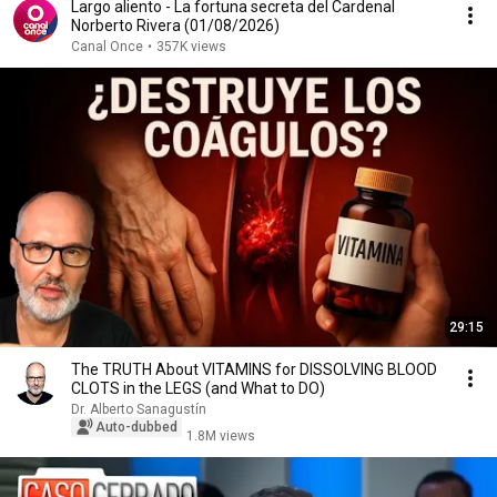
Largo aliento - La fortuna secreta del Cardenal
Norberto Rivera (01/08/2026)
Canal Once
•
357K views
29:15
The TRUTH About VITAMINS for DISSOLVING BLOOD
CLOTS in the LEGS (and What to DO)
Dr. Alberto Sanagustín
Auto-dubbed
1.8M views