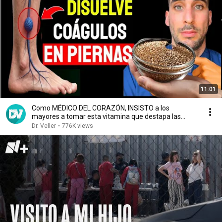
11:01
Como MÉDICO DEL CORAZÓN, INSISTO a los
mayores a tomar esta vitamina que destapa las
venas
Dr. Veller
•
776K views