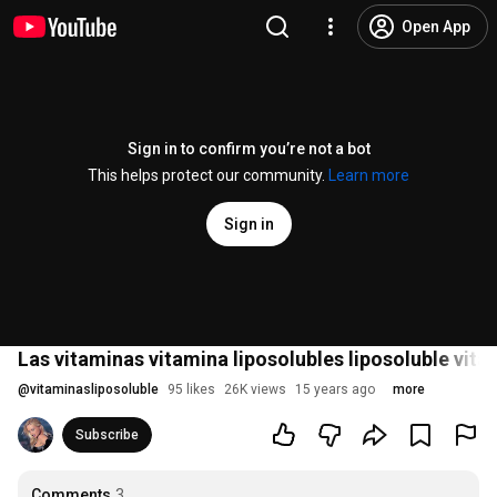
Open App
Sign in to confirm you’re not a bot
This helps protect our community.
Learn more
Sign in
Las vitaminas vitamina liposolubles liposoluble vit
@
vitaminasliposoluble
95 likes
26K views
15 years ago
more
Subscribe
Comments
3