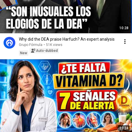
10:28
Why did the DEA praise Harfuch? An expert analysis
Grupo Fórmula
•
51K views
Auto-dubbed
New
23:24