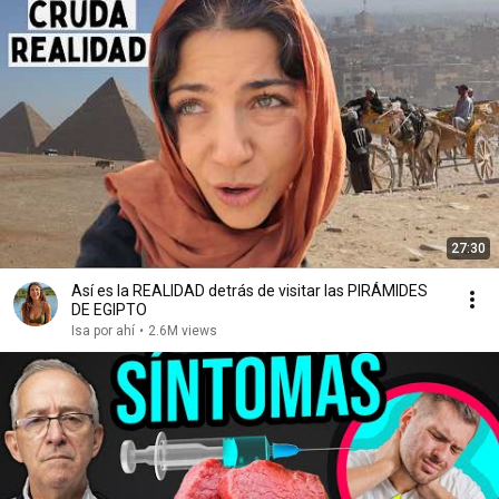
27:30
Así es la REALIDAD detrás de visitar las PIRÁMIDES
DE EGIPTO
Isa por ahí
•
2.6M views