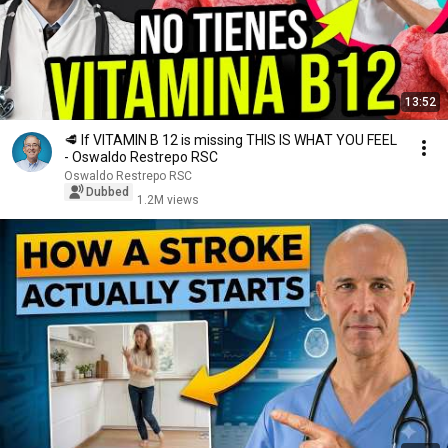
13:52
🥩 If VITAMIN B 12 is missing THIS IS WHAT YOU FEEL
- Oswaldo Restrepo RSC
Oswaldo Restrepo RSC
Dubbed
1.2M views