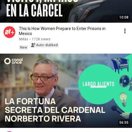
10:08
This Is How Women Prepare to Enter Prisons in
Mexico
NMás
•
172K views
Auto-dubbed
New
56:55