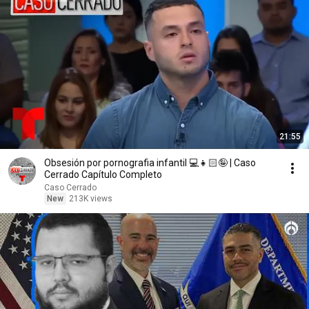
21:55
Obsesión por pornografia infantil 💻👧🏻🤪 | Caso
Cerrado Capítulo Completo
Caso Cerrado
New
213K views