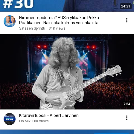
24:21
Flimmeri-epidemia? HUSin ylilääkäri Pekka
Raatikainen: Näin joka kolmas voi ehkäistä
eteisvärinän
Satasen Sprintti
•
31K views
7:54
Kitaravirtuoosi - Albert Järvinen
Fin Mix
•
8K views