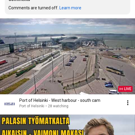
Comments are turned off. 
Learn more
LIVE
Port of Helsinki - West harbour - south cam
Port of Helsinki
•
28 watching