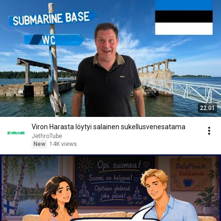
22:01
Viron Harasta löytyi salainen sukellusvenesatama
JethroTube
New
14K views