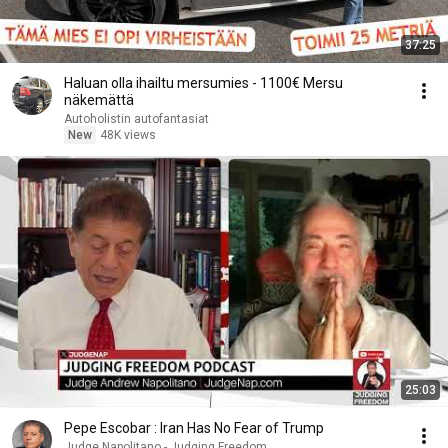
37:25
Haluan olla ihailtu mersumies - 1100€ Mersu
näkemättä
Autoholistin autofantasiat
New
48K views
25:03
Pepe Escobar : Iran Has No Fear of Trump
Judge Napolitano - Judging Freedom