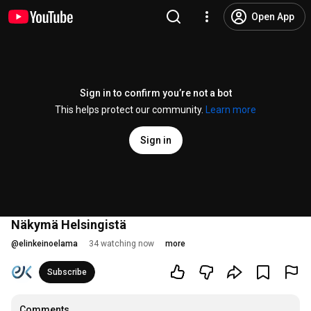
Open App
Sign in to confirm you’re not a bot
This helps protect our community.
Learn more
Sign in
Näkymä Helsingistä
@
elinkeinoelama
34 watching now
more
Subscribe
Comments