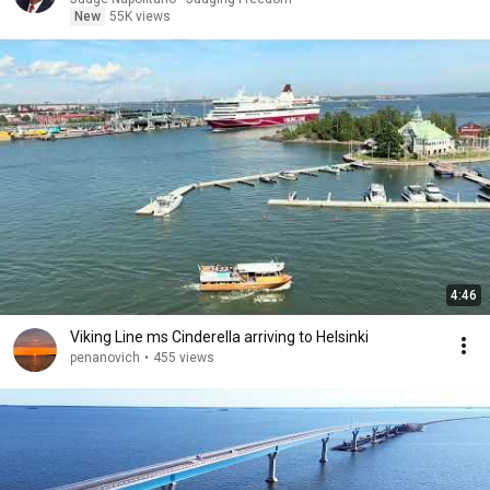
New
55K views
4:46
Viking Line ms Cinderella arriving to Helsinki
penanovich
•
455 views