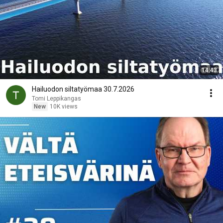
14:43
Hailuodon siltatyömaa 30.7.2026
Tomi Leppikangas
New
10K views