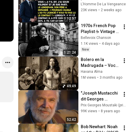
— il ignorait qu'il 
L’Homme De La Vengeance
allait tout perdre.
23K views
•
2 weeks ago
1:12:57
1970s French Pop 
Playlist ☕ Vintage 
Paris Ambience for 
Bellevoix Chanson
Relaxing Mornings
1.1K views
•
4 days ago
New
1:21:24
Bolero en la 
Madrugada – Voces 
del Alma en La 
Havana Alma
Habana
1M views
•
3 months ago
49:49
"Joseph Mustacchi 
dit Georges 
Moustaki" - 
Prix Georges Moustaki (prixgeorgesmoustaki)
documentaire 
99K views
•
8 years ago
réalisé par Marie 
52:42
Binet (1995)
Bob Newhart: Noah 