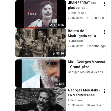
JEAN FERRAT ses 
plus belles 
chansons, Nuit et 
Kamel ZEBIRI
brouillard, Nous 
706K views
•
11 months ago
dormirons 
1:18:05
ensemble, C'est 
Bolero de 
beau la vie
Madrugada en La 
Habana – Melodías 
SI ANGGUN
para el Alma
774K views
•
2 months ago
53:20
Mix - Georges Moustaki 
- Grand-père
Georges Moustaki, Jean Ferrat, Serge Reggiani, and more
Mix
Georges Moustaki - 
En Méditerranée 
(1971)
94lillyrose
637K views
•
10 years ago