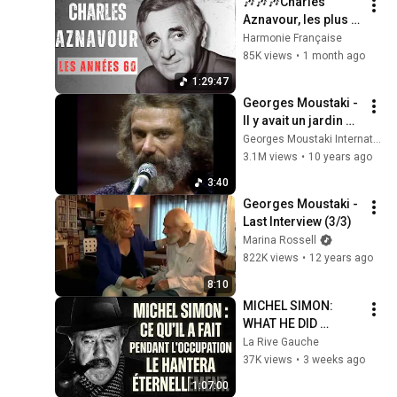
🎶🎶🎶Charles 
Aznavour, les plus 
belles chansons 
Harmonie Française
d'une légende!
85K views
•
1 month ago
🎼🎼🎼
1:29:47
Georges Moustaki - 
Il y avait un jardin 
(live)
Georges Moustaki International Fan Club
3.1M views
•
10 years ago
3:40
Georges Moustaki - 
Last Interview (3/3)
Marina Rossell
822K views
•
12 years ago
8:10
MICHEL SIMON: 
WHAT HE DID 
DURING THE 
La Rive Gauche
OCCUPATION WILL 
37K views
•
3 weeks ago
HAUNT HIM 
1:07:00
FOREVER