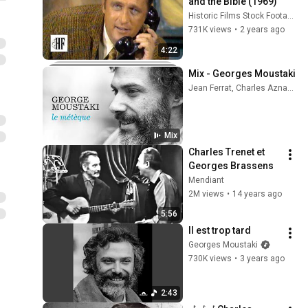
and the Bible (1969)
Historic Films Stock Footage Archive
731K views
•
2 years ago
4:22
Mix - Georges Moustaki
Jean Ferrat, Charles Aznavour, Serge Reggiani, and more
Mix
Charles Trenet et 
Georges Brassens
Mendiant
2M views
•
14 years ago
5:56
Il est trop tard
Georges Moustaki
730K views
•
3 years ago
2:43