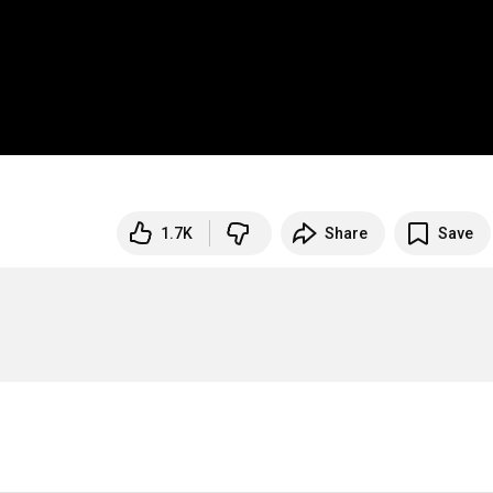
1.7K
Share
Save