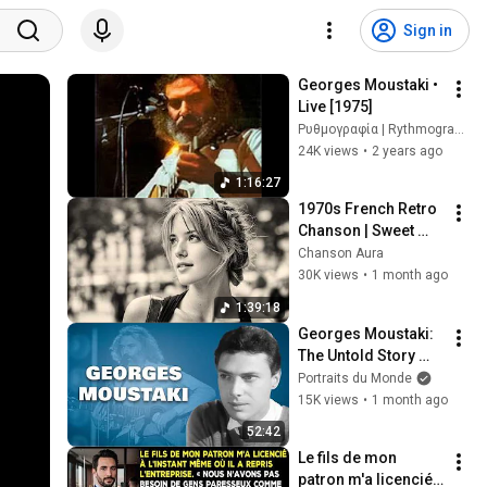
Sign in
Georges Moustaki • 
Live [1975]
Ρυθμογραφία | Rythmography
24K views
•
2 years ago
1:16:27
1970s French Retro 
Chanson | Sweet 
Romance & Tender 
Chanson Aura
Melodies | Slow 
30K views
•
1 month ago
Cafe Moments (60s 
1:39:18
70s 80s)
Georges Moustaki: 
The Untold Story 
Between Piaf and 
Portraits du Monde
May ’68 | 
15K views
•
1 month ago
Documentary
52:42
Le fils de mon 
patron m'a licencié 