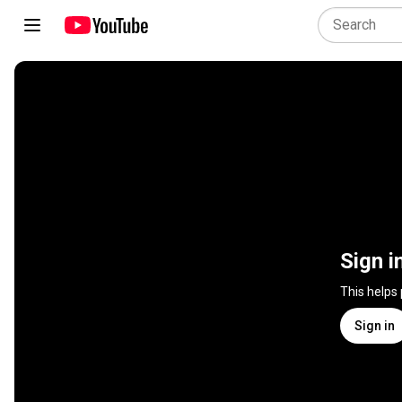
Sign i
This helps
Sign in