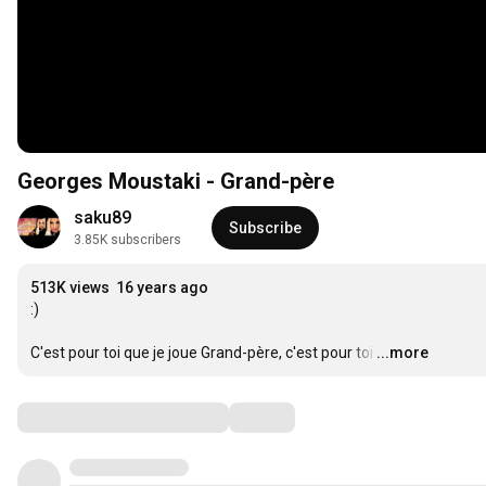
Georges Moustaki - Grand-père
saku89
Subscribe
3.85K subscribers
513K views
16 years ago
:)

C'est pour toi que je joue Grand-père, c'est pour toi
…
...more
Comments