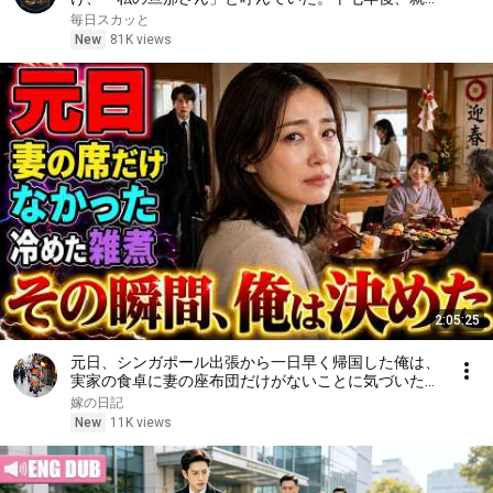
面接で社長室へ入ると、彼は私を見て微笑んだ。「妻
毎日スカッと
よ、まだ僕を覚えているか？」――
New
81K views
2:05:25
元日、シンガポール出張から一日早く帰国した俺は、
実家の食卓に妻の座布団だけがないことに気づいた。
上機嫌な母の横を通り、台所で冷えた雑煮を一人です
嫁の日記
する妻を見た瞬間、俺は黙って翌朝の手続きを決めた
New
11K views
――