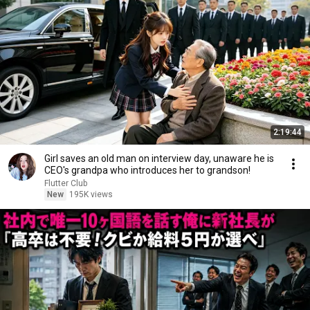
2:19:44
Girl saves an old man on interview day, unaware he is
CEO's grandpa who introduces her to grandson!
Flutter Club
New
195K views