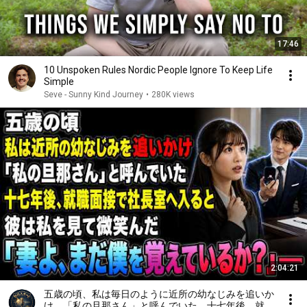
17:46
10 Unspoken Rules Nordic People Ignore To Keep Life
Simple
Seve - Sunny Kind Journey
•
280K views
2:04:21
五歳の頃、私は毎日のように近所の幼なじみを追いか
け、「私の旦那さん」と呼んでいた。十七年後、就職