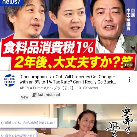
37:36
[Consumption Tax Cut] Will Groceries Get Cheaper
with an 8% to 1% Tax Rate? Can It Really Go Back...
ABEMA Prime #アベプラ【公式】
•
310K views
Auto-dubbed
New