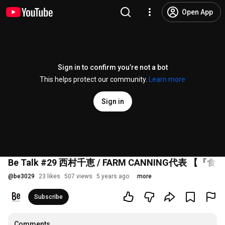
Open App
Sign in to confirm you’re not a bot
This helps protect our community.
Learn more
Sign in
Be Talk #29 西村千恵 / FARM CANNING
@
be3029
23 likes
507 views
5 years ago
more
Subscribe
Comments