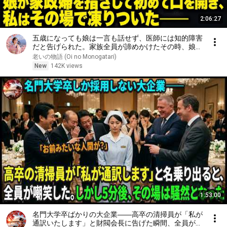
2:06:27
五歳になっても娘は一言も話せず、医師には知的障害
だと告げられた。家族全員が諦めかけたその時、娘が
家政婦を指さして初めて口を開き、私はその場で凍り
老いの物語 (Oi no Monogatari)
ついた――
New
142K views
1:53:00
名門大学卒ばかりの大企業――高卒の清掃員が「私が
通訳いたします」と財閥会長に告げた瞬間、全員が嘲