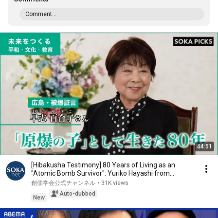
Comment...
44:51
[Hibakusha Testimony] 80 Years of Living as an
"Atomic Bomb Survivor": Yuriko Hayashi from
Hirosh...
創価学会公式チャンネル
•
31K views
Auto-dubbed
New