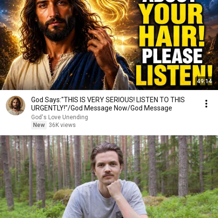
49:14
God Says:"THIS IS VERY SERIOUS! LISTEN TO THIS
URGENTLY!"/God Message Now/God Message
God's Love Unending
New
36K views