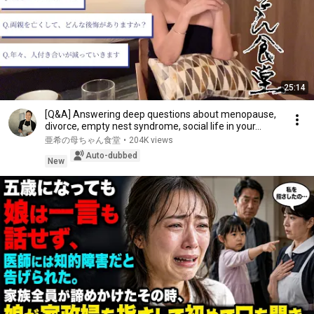
25:14
[Q&A] Answering deep questions about menopause,
divorce, empty nest syndrome, social life in your...
亜希の母ちゃん食堂
•
204K views
Auto-dubbed
New