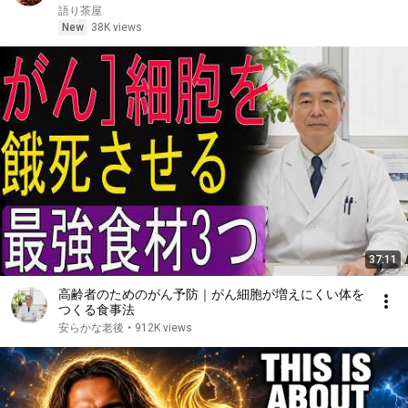
笑した。しかし5分後、その場は静まり返った。#動
語り茶屋
エピソード#老後の物語 #家族の物語
New
38K views
37:11
高齢者のためのがん予防｜がん細胞が増えにくい体を
つくる食事法
安らかな老後
•
912K views