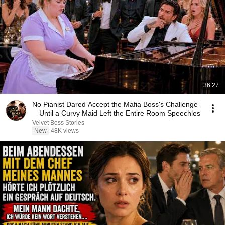
36:27
No Pianist Dared Accept the Mafia Boss's Challenge
—Until a Curvy Maid Left the Entire Room Speechles
Velvet Boss Stories
New
48K views