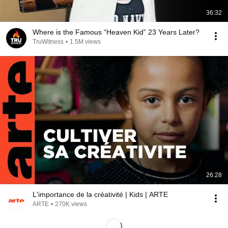
36:32
Where is the Famous “Heaven Kid” 23 Years Later?
TruWitness
•
1.5M views
26:28
L'importance de la créativité | Kids | ARTE
ARTE
•
270K views