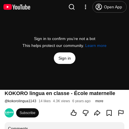
Open App
Sign in to confirm you’re not a bot
This helps protect our community.
Learn more
Sign in
KOKORO lingua en classe - École maternelle
@
kokorolingua1143
14 likes
4.3K views
6 years ago
more
Subscribe
Comments