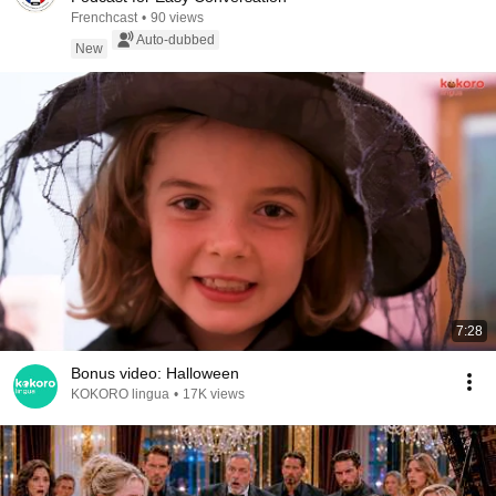
Frenchcast
•
90 views
Auto-dubbed
New
7:28
Bonus video: Halloween
KOKORO lingua
•
17K views