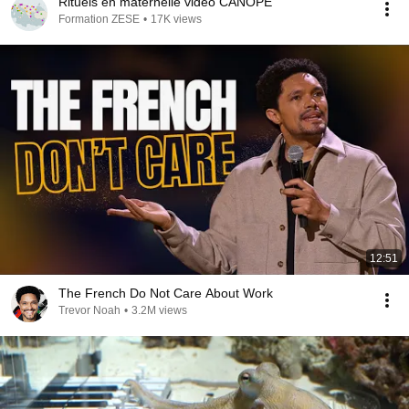
Rituels en maternelle vidéo CANOPE
Formation ZESE
•
17K views
12:51
The French Do Not Care About Work
Trevor Noah
•
3.2M views