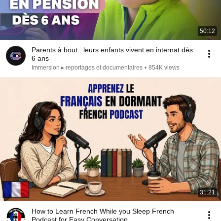
50:12
Parents à bout : leurs enfants vivent en internat dès
6 ans
Immersion ▸ reportages et documentaires
•
854K views
31:21
How to Learn French While you Sleep French
Podcast for Easy Conversation