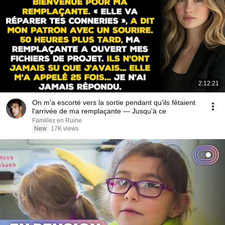
2:12:21
On m'a escorté vers la sortie pendant qu'ils fêtaient
l'arrivée de ma remplaçante — Jusqu'à ce
Familles en Ruine
New
17K views