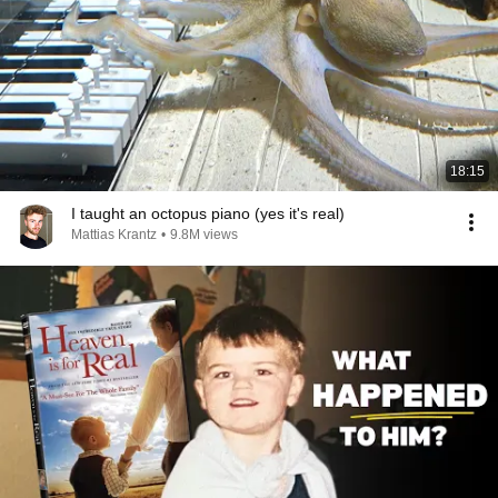
18:15
I taught an octopus piano (yes it's real)
Mattias Krantz
•
9.8M views