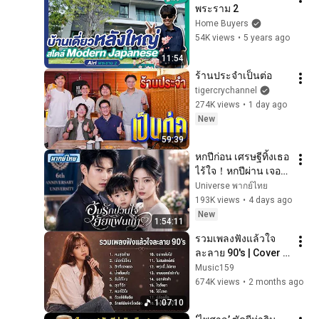
พระราม 2
Home Buyers
54K views
•
5 years ago
11:54
ร้านประจำเป็นต่อ
tigercrychannel
274K views
•
1 day ago
New
59:39
หกปีก่อน เศรษฐีทิ้งเธอ
ไร้ใจ！หกปีผ่าน เจอ
กัน เขาเยาะเย้ย แต่
Universe พากย์ไทย
เมื่อเห็นลูกเธอ กลับ
193K views
•
4 days ago
ร้องไห้！#พากย์ไทย
New
1:54:11
รวมเพลงฟังแล้วใจ
ละลาย 90's | Cover 
Version
Music159
674K views
•
2 months ago
1:07:10