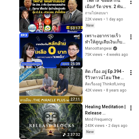
‘ไพศาล’ ซัดผีห่ากิน
เมือง! รีด ปชช. 2 พัน 
อุ้มนายทุนแสนล้าน
ถามไปตอบมา
รัฐบาล ‘เด็กแว้น’ อุ้ม
22K views
•
1 day ago
บ้านใหญ่จนพัง
New
53:17
เพราะอยากรวยเร็ว
ทำให้สูญเสียเงินเก็บ
หลักล้าน คุย
Manoottangwai
กับ“ทราย-โศธิดา" 
75K views
•
4 weeks ago
@Sai_MoneyMonst
25:39
er| จอมวางแผน EP.3
คิด.เรื่อง.อยู่ Ep.394 - 
รีวิวทาวน์โฮม The 
Miracle Plus 
คิดเรื่องอยู่ ThinkofLiving
เพชรเกษม 63
42K views
•
8 years ago
27:11
Healing Meditation | 
Release 
Subconscious 
Mind Frequency
Blocks, Cleanse 
243K views
•
2 days ago
Negative Energy & 
New
2:37:32
Restore Inner Peace