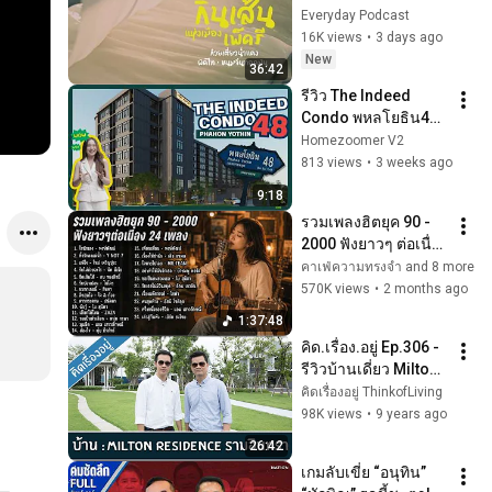
เส้นแห่งเมืองเพ็ดรี 
Everyday Podcast
16K views
•
3 days ago
New
36:42
รีวิว The Indeed 
Condo พหลโยธิน48 
คอนโดพร้อมอยู่ ใกล้
Homezoomer V2
รถไฟฟ้าสายหยุด สุด
813 views
•
3 weeks ago
คุ้ม!
9:18
รวมเพลงฮิตยุค 90 - 
2000 ฟังยาวๆ ต่อเนื่อง 
24 เพลง | ใจนักเลง / 
คาเฟ่ความทรงจำ and 8 more
แพ้ใจ / เล่าสู่กันฟัง
570K views
•
2 months ago
1:37:48
คิด.เรื่อง.อยู่ Ep.306 - 
รีวิวบ้านเดี่ยว Milton 
Residence 
คิดเรื่องอยู่ ThinkofLiving
รามอินทรา
98K views
•
9 years ago
26:42
เกมลับเขี่ย “อนุทิน” 