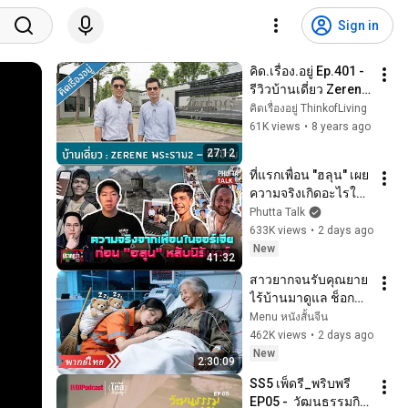
Sign in
คิด.เรื่อง.อยู่ Ep.401 - 
รีวิวบ้านเดี่ยว Zerene 
พระราม 2 - ท่าข้าม
คิดเรื่องอยู่ ThinkofLiving
61K views
•
8 years ago
27:12
ที่แรกเพื่อน "ฮลุน" เผย
ความจริงเกิดอะไรใน
จอร์เจีย "หมอแทน" 
Phutta Talk
ช่วยนาชาตาลาสาน
633K views
•
2 days ago
ฝันl ปรากฏว่า l 5 ส.ค. 
New
41:32
69
สาวยากจนรับคุณยาย
ไร้บ้านมาดูแล ช็อก
เมื่อรู้ว่าท่านคือมหา
Menu หนังสั้นจีน
เศรษฐินี ก่อนจับเธอ
462K views
•
2 days ago
แต่งกับ CEO!
New
2:30:09
SS5 เพ็ดรี_พริบพรี 
EP05 -  วัฒนธรรมกิน