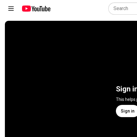
Sign i
This helps
Sign in