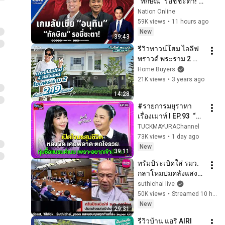
“ทักษิณ” รอชี้ชะตา! | 
คมชัดลึก | 6 ส.ค. 69 | 
Nation Online
FULL | NationTV22
59K views
•
11 hours ago
New
39:43
รีวิวทาวน์โฮม ไอลีฟ 
พราวด์ พระราม 2 
กม.14 l ทาวน์โฮม 4 
Home Buyers
ห้องนอน ตอบโจทย์
21K views
•
3 years ago
การอยู่อาศัยที่ยั่งยืน
14:28
#รายการมยุราหา
เรื่องเมาท์ I EP.93  “ตุ๊ก
กี้” เปิดใจมรสุมชีวิต
TUCKMAYURAChannel
หลงผิด เคยพลาด 
73K views
•
1 day ago
ตกใจรวย !
New
39:11
ทรัมป์ระเบิดใส่ รมว. 
กลาโหมปมคลังแสง
ขีปนาวุธร่อยหรอ! 
suthichai live
Suthichai Live 6-8-
50K views
•
Streamed 10 hours ago
2569
New
29:31
รีวิวบ้าน แอริ AIRI 