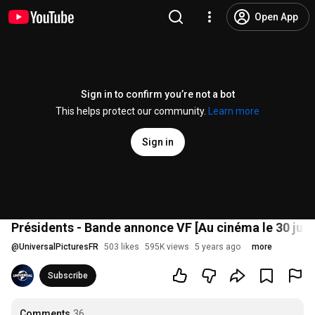
Open App
Sign in to confirm you’re not a bot
This helps protect our community.
Learn more
Sign in
Présidents - Bande annonce VF [Au cinéma le 30 juin
@
UniversalPicturesFR
503 likes
595K views
5 years ago
more
Subscribe
Comments
36