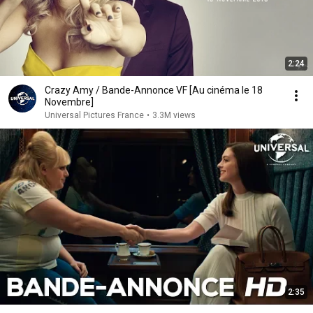
2:24
Crazy Amy / Bande-Annonce VF [Au cinéma le 18
Novembre]
Universal Pictures France
•
3.3M views
2:35