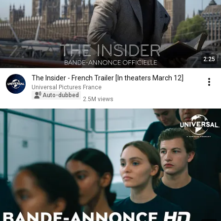
2:25
The Insider - French Trailer [In theaters March 12]
Universal Pictures France
Auto-dubbed
2.5M views