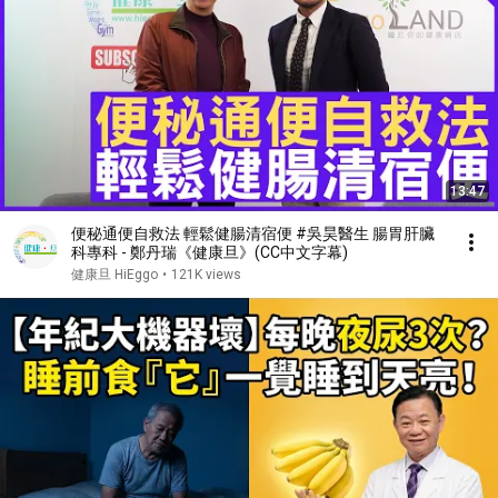
13:47
便秘通便自救法 輕鬆健腸清宿便 #吳昊醫生 腸胃肝臟
科專科 - 鄭丹瑞《健康旦》(CC中文字幕)
健康旦 HiEggo
•
121K views