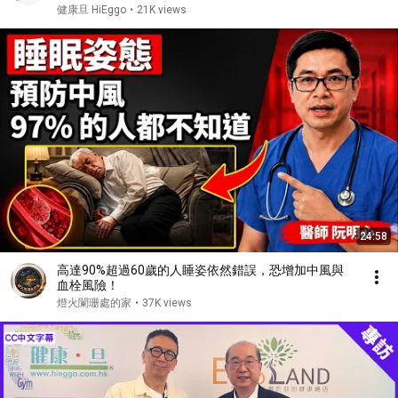
腸胃及肝臟科教授 #胡志遠 Part 7 (CC中文字幕)
健康旦 HiEggo
•
21K views
24:58
高達90%超過60歲的人睡姿依然錯誤，恐增加中風與
血栓風險！
燈火闌珊處的家
•
37K views