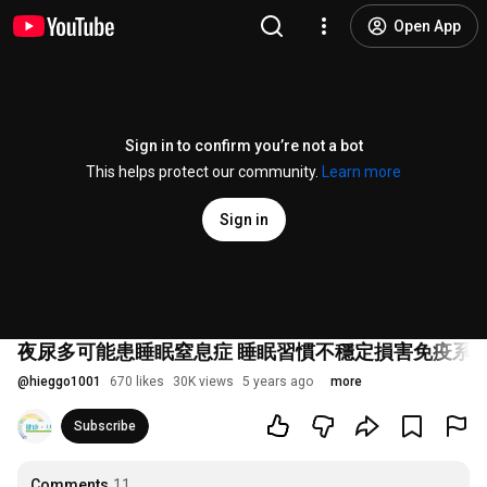
Open App
Sign in to confirm you’re not a bot
This helps protect our community.
Learn more
Sign in
夜尿多可能患睡眠窒息症 睡眠習慣不穩定損害免疫系統
@
hieggo1001
670 likes
30K views
5 years ago
more
Subscribe
Comments
11