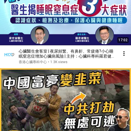
17:02
心臟醫生會客室 | 夜尿頻繁、有鼻鼾、常疲倦?小心睡
眠窒息症增加心臟病風險 | 主持：心臟科專科羅君健醫
生 | 嘉賓：心臟科專科醫生梁世宙醫生
香港心臟專科中心
•
1.3K views