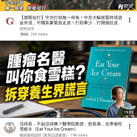
27:37
【傑斯短打】中共打劫無一倖免！中共大幅收緊跨境資
金外流，中國富豪緊急走資！打劫事少，打開個肚皮事
大！在外中國人該如何回家？｜20260807
傑斯頻道
New
26K views
19:03
活得長，不如活得爽？醫學院教授：想長壽，先學會吃
雪糕🍦《Eat Your Ice Cream》
暢銷書精讀班 (廣東話讀書會)
•
74K views