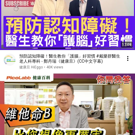
17:09
預防認知障礙！醫生教你「護腦」好習慣 #戴樂群醫生
老人科專科 - 鄭丹瑞《健康旦》(CC中文字幕)
健康旦 HiEggo
•
40K views