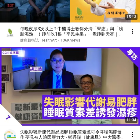
15:13
每晚夜尿3次以上？中醫博士教你分清「腎虛」與「膀
胱濕熱」！睡前吃1根「平民生果」一覺睡到天亮｜崔
紹漢博士
健康藝術誌 iHealthArt
•
136K views
11:34
失眠影響新陳代謝易肥胖 睡眠質素差可令哮喘濕疹發
作 夢見被人追因壓力大 - 鄭丹瑞《健康旦》中大醫學院