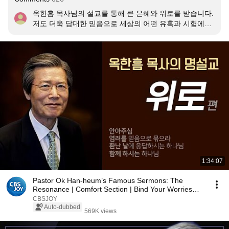
옥한흠 목사님의 설교를 통해 큰 은혜와 위로를 받습니다. 
저도 더욱 담대한 믿음으로 세상의 어떤 유혹과 시험에도 
흔들리지 않고, 늘 기도로 승리하며 하나님만 의지하는 삶 
살아가겠습니다 🙏
1:34:07
Pastor Ok Han-heum’s Famous Sermons: The
Resonance | Comfort Section | Bind Your Worries
with Faith
CBSJOY
Auto-dubbed
569K views