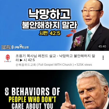
45:40
조용기 목사님 레전드 설교 - 낙망하고 불안해하지 말
라 ▶ 시 42:5
순복음위드교회 ( Full Gospel WITH Church )
•
525K views