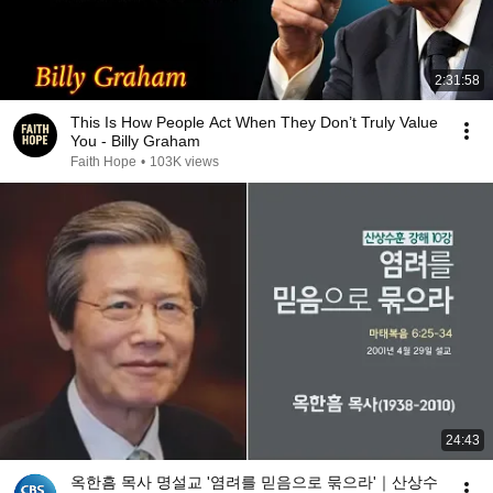
2:31:58
This Is How People Act When They Don’t Truly Value
You - Billy Graham
Faith Hope
•
103K views
24:43
옥한흠 목사 명설교 '염려를 믿음으로 묶으라'｜산상수