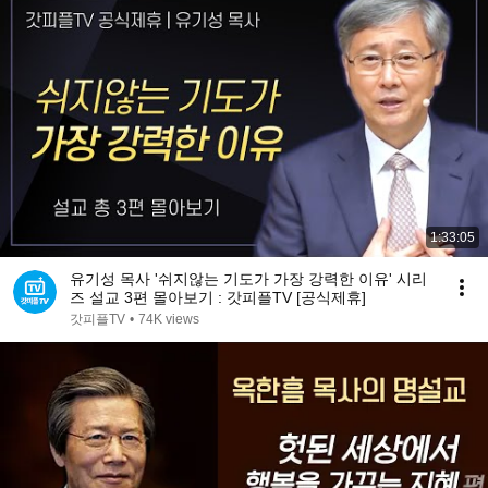
1:33:05
유기성 목사 '쉬지않는 기도가 가장 강력한 이유' 시리
즈 설교 3편 몰아보기 : 갓피플TV [공식제휴]
갓피플TV
•
74K views