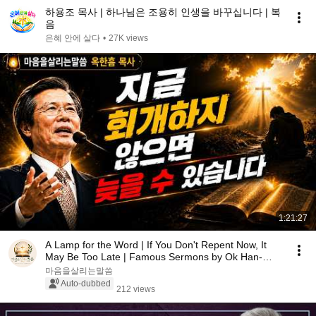
하용조 목사 | 하나님은 조용히 인생을 바꾸십니다 | 복
음
은혜 안에 살다
•
27K views
1:21:27
A Lamp for the Word | If You Don't Repent Now, It
May Be Too Late | Famous Sermons by Ok Han-
heum
마음을살리는말씀
Auto-dubbed
212 views