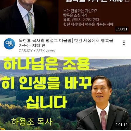
1:38:11
옥한흠 목사의 명설교 더울림│헛된 세상에서 행복을
가꾸는 지혜 편
CBSJOY
•
237K views
2:01:12