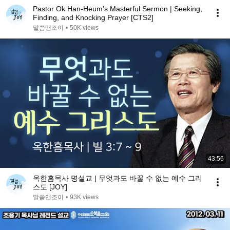
Pastor Ok Han-Heum's Masterful Sermon | Seeking,
Finding, and Knocking Prayer [CTS2]
말씀앤조이
•
50K views
43:56
옥한흠목사 명설교 | 무엇과도 바꿀 수 없는 예수 그리
스도 [JOY]
말씀앤조이
•
93K views