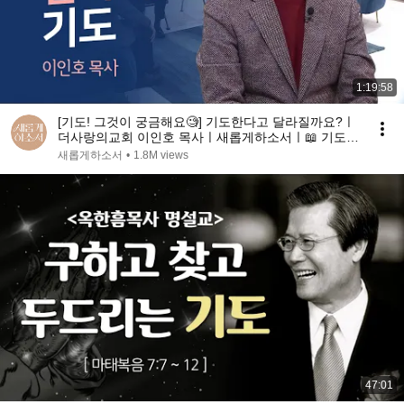
1:19:58
[기도! 그것이 궁금해요🧐] 기도한다고 달라질까요?ㅣ
더사랑의교회 이인호 목사ㅣ새롭게하소서ㅣ📖 기도하
면 달라진다
새롭게하소서
•
1.8M views
47:01