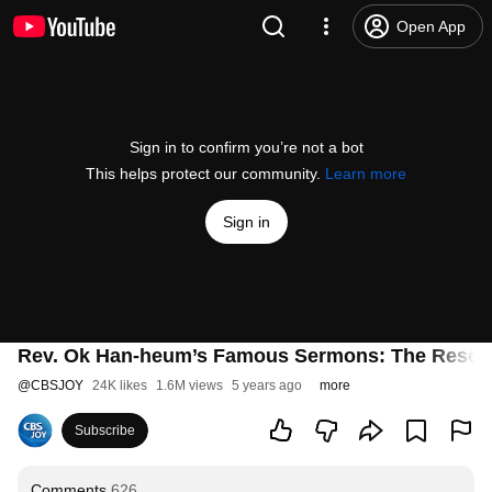
Open App
Sign in to confirm you’re not a bot
This helps protect our community.
Learn more
Sign in
Rev. Ok Han-heum’s Famous Sermons: The Resona
@
CBSJOY
24K likes
1.6M views
5 years ago
more
Subscribe
Comments
626