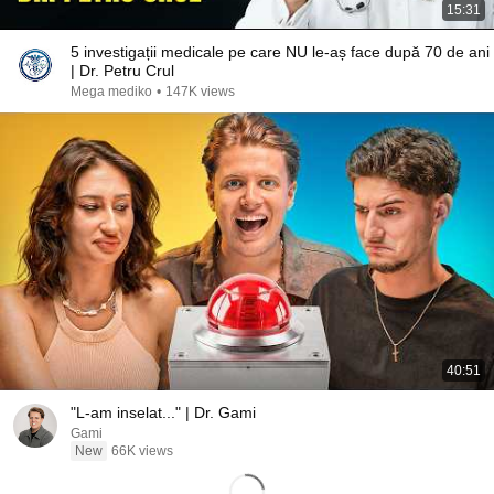
15:31
5 investigații medicale pe care NU le-aș face după 70 de ani
| Dr. Petru Crul
Mega mediko
•
147K views
40:51
"L-am inselat..." | Dr. Gami
Gami
New
66K views