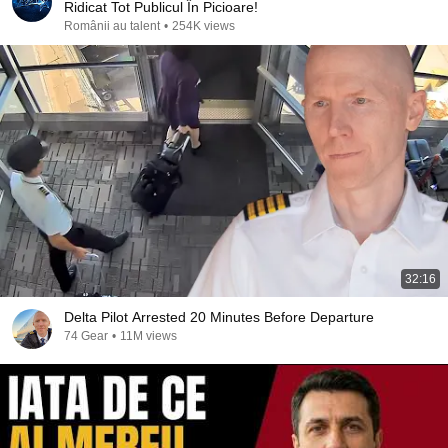
Ridicat Tot Publicul În Picioare!
Românii au talent
•
254K views
32:16
Delta Pilot Arrested 20 Minutes Before Departure
74 Gear
•
11M views