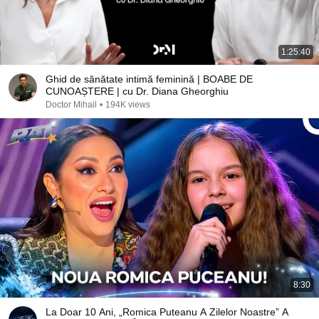
1:25:40
Ghid de sănătate intimă feminină | BOABE DE
CUNOAȘTERE | cu Dr. Diana Gheorghiu
Doctor Mihail
•
194K views
8:30
La Doar 10 Ani, „Romica Puteanu A Zilelor Noastre” A