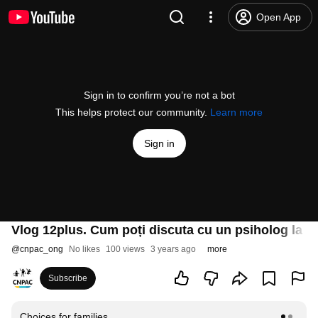
Open App
Sign in to confirm you’re not a bot
This helps protect our community.
Learn more
Sign in
Vlog 12plus. Cum poți discuta cu un psiholog la di
@
cnpac_ong
No likes
100 views
3 years ago
more
Subscribe
Choices for families