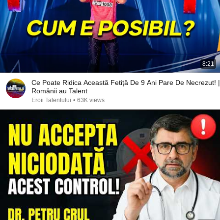
8:21
Ce Poate Ridica Această Fetiță De 9 Ani Pare De Necrezut! |
Românii au Talent
Eroii Talentului
•
63K views