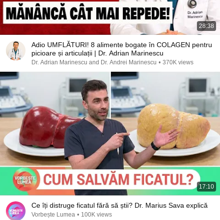
28:38
Adio UMFLĂTURI! 8 alimente bogate în COLAGEN pentru
picioare și articulații | Dr. Adrian Marinescu
Dr. Adrian Marinescu and Dr. Andrei Marinescu
•
370K views
17:10
Ce îți distruge ficatul fără să știi? Dr. Marius Sava explică
Vorbește Lumea
•
100K views