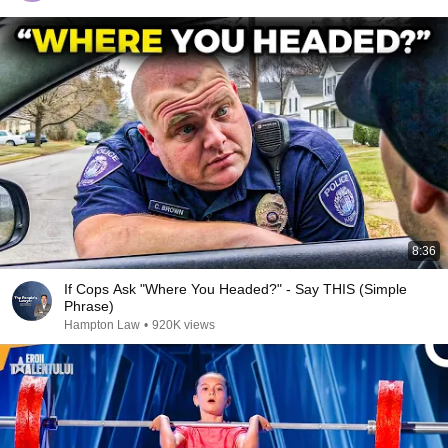
8:36
If Cops Ask "Where You Headed?" - Say THIS (Simple
Phrase)
Hampton Law
•
920K views