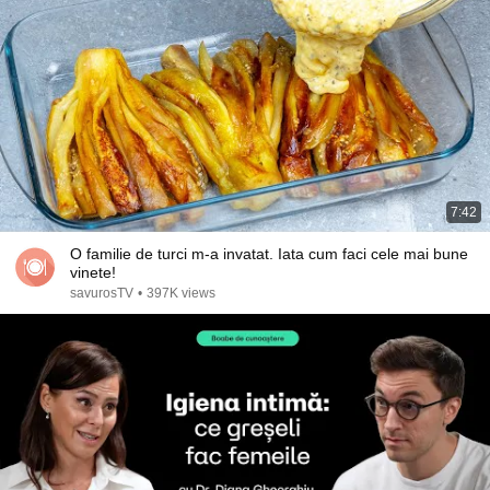
7:42
O familie de turci m-a invatat. Iata cum faci cele mai bune
vinete!
savurosTV
•
397K views