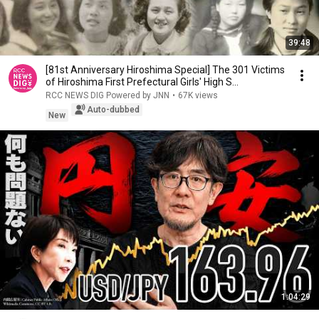
39:48
[81st Anniversary Hiroshima Special] The 301 Victims
of Hiroshima First Prefectural Girls' High S...
RCC NEWS DIG Powered by JNN
•
67K views
Auto-dubbed
New
1:04:29