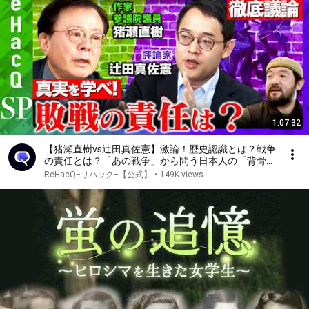
1:07:32
【猪瀬直樹vs辻田真佐憲】激論！歴史認識とは？戦争
の責任とは？「あの戦争」から問う日本人の「背骨」
【ReHacQ戦場ジャーナリスト須賀川拓】
ReHacQ−リハック−【公式】
•
149K views