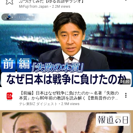
ぶつけてみた【ゆる言語学ラジオ】
MrFuji from Japan
•
2.2M views
24:30
【前編】日本はなぜ戦争に負けたのか～名著『失敗の
本質』から80年前の教訓を読み解く【豊島晋作のテ
レ東ワールドポリティクス】
テレ東BIZ ダイジェスト
•
2.9M views