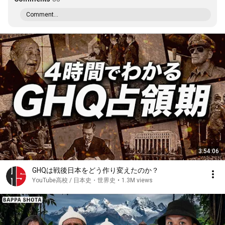
Comment...
3:54:06
GHQは戦後日本をどう作り変えたのか？
YouTube高校 / 日本史・世界史
•
1.3M views