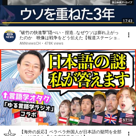
17:43
“破竹の快進撃”隠ぺい・捏造…なぜウソは膨れ上がっ
たのか 映像は戦争をどう伝えた【報道ステーショ
ン】(2025年8月15日)
ANNnewsCH
•
478K views
57:18
【海外の反応】ペラペラ外国人が日本語の疑問を全部