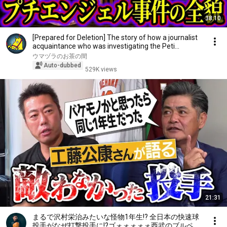
38:10
[Prepared for Deletion] The story of how a journalist
acquaintance who was investigating the Peti...
ウマヅラのお茶の間
Auto-dubbed
529K views
21:31
まるで沢村栄治みたいな怪物1年生!? 全日本の快速球
投手がなぜ打撃投手に!?ゴォォォォォ西武のブルペン