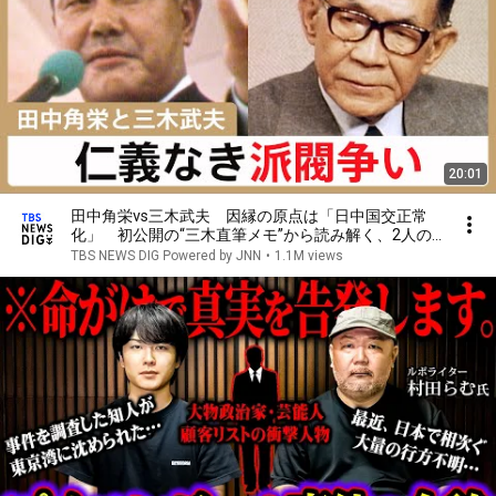
20:01
田中角栄vs三木武夫 因縁の原点は「日中国交正常
化」 初公開の“三木直筆メモ”から読み解く、2人の
明と暗【報道の日2024】
TBS NEWS DIG Powered by JNN
•
1.1M views