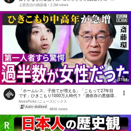
は異音だらけ!? レベチな轟音の甲子園優勝投手!? 工藤
上原浩治の雑談魂
•
2.2M views
公康さんが語る敵わなかった投手【①/５】
21:58
「ホームレス、子捨てが増える」「こもって27年目
です」ひきこもり1000万人時代？「酒依存の悪循環
と同じ」第一人者、斎藤環が明かす実態…子ども、家
NewsPicks /ニューズピックス
族への対応、不登校の３大原因、孤独死の懸念【落合
Auto-dubbed
486K views
陽一】