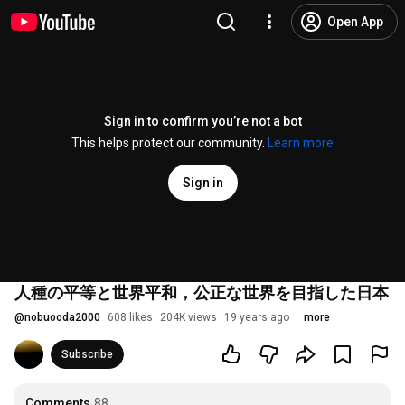
Open App
Sign in to confirm you’re not a bot
This helps protect our community.
Learn more
Sign in
人種の平等と世界平和，公正な世界を目指した日本
@
nobuooda2000
608 likes
204K views
19 years ago
more
Subscribe
Comments
88