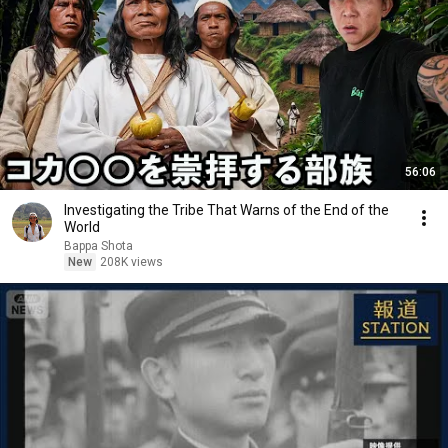
56:06
Investigating the Tribe That Warns of the End of the
World
Bappa Shota
New
208K views