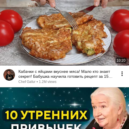
10:20
Кабачки с яйцами вкуснее мяса! Мало кто знает
секрет! Бабушка научила готовить рецепт за 15
минут
Chef Gafur
•
1.2M views