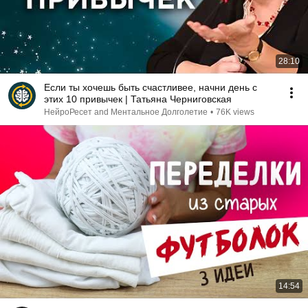
28:10
Если ты хочешь быть счастливее, начни день с
этих 10 привычек | Татьяна Черниговская
НейроРесет and Ментальное Долголетие
•
76K views
14:54