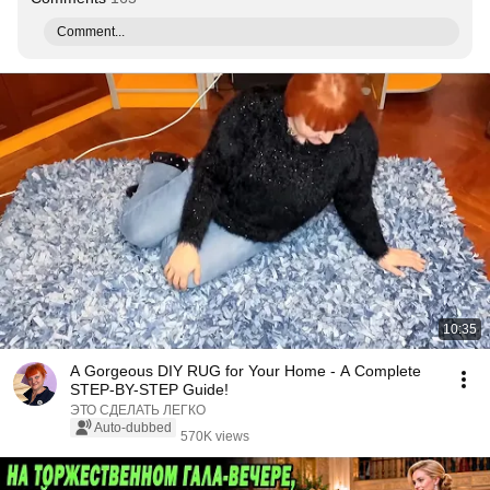
Comment...
10:35
A Gorgeous DIY RUG for Your Home - A Complete
STEP-BY-STEP Guide!
ЭТО СДЕЛАТЬ ЛЕГКО
Auto-dubbed
570K views