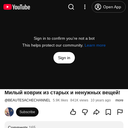
Open App
Sign in to confirm you’re not a bot
This helps protect our community.
Learn more
Sign in
Милый коврик из старых и ненужных вещей!
@
BEAUTESACHECHANNEL
5.9K likes
841K views
10 years ago
more
Subscribe
Comments
165