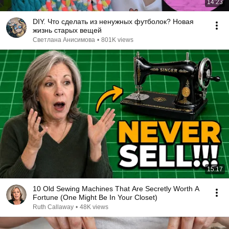
14:23
DIY. Что сделать из ненужных футболок? Новая
жизнь старых вещей
Светлана Анисимова
•
801K views
15:17
10 Old Sewing Machines That Are Secretly Worth A
Fortune (One Might Be In Your Closet)
Ruth Callaway
•
48K views