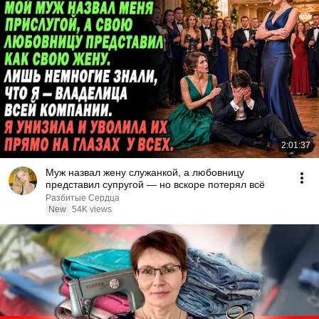
2:01:37
Муж назвал жену служанкой, а любовницу
представил супругой — но вскоре потерял всё
Разбитые Сердца
New
54K views