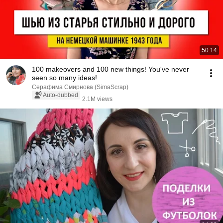
50:14
100 makeovers and 100 new things! You've never
seen so many ideas!
Серафима Смирнова (SimaScrap)
Auto-dubbed
2.1M views