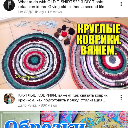
What to do with OLD T-SHIRTS?? 3 DIY T-shirt
refashion ideas. Giving old clothes a second life.
НА ЛАДОНИ diy
•
1M views
13:19
КРУГЛЫЕ КОВРИКИ, вяжем! Как связать коврик
крючком, как подготовить пряжу. Утилизация
одежды!
Дело Ручка
•
80K views