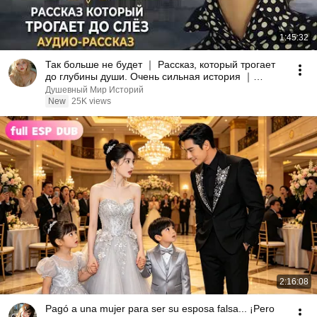
1:45:32
Так больше не будет ｜ Рассказ, который трогает
до глубины души. Очень сильная история ｜
Аудиорассказ
Душевный Мир Историй
New
25K views
2:16:08
Pagó a una mujer para ser su esposa falsa... ¡Pero