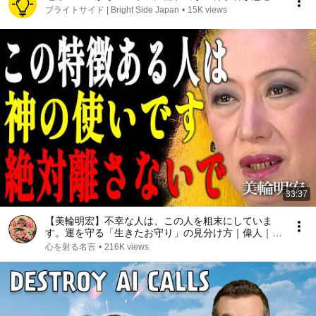
ブライトサイド | Bright Side Japan
•
15K views
33:37
【美輪明宏】不幸な人は、この人を粗末にしていま
す。運を守る「生きたお守り」の見分け方｜偉人｜名
言｜言葉の力｜人生哲学｜
心を射る名言
•
216K views