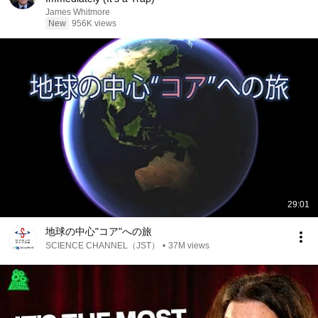
James Whitmore
New
956K views
29:01
地球の中心"コア"への旅
SCIENCE CHANNEL（JST）
•
37M views