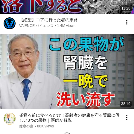
11:28
【絶望】コアに行った者の末路.....
VAIENCE バイエンス
•
1.4M views
38:19
🍎寝る前に食べるだけ！高齢者の健康を守る腎臓に優
しい8つの果物｜医師が解説
健康の扉
•
88K views