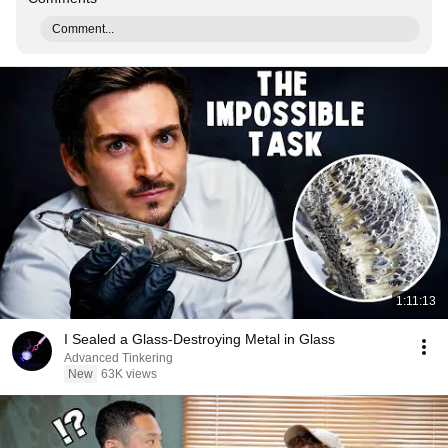
Comment...
1:11:13
I Sealed a Glass-Destroying Metal in Glass
Advanced Tinkering
New
63K views