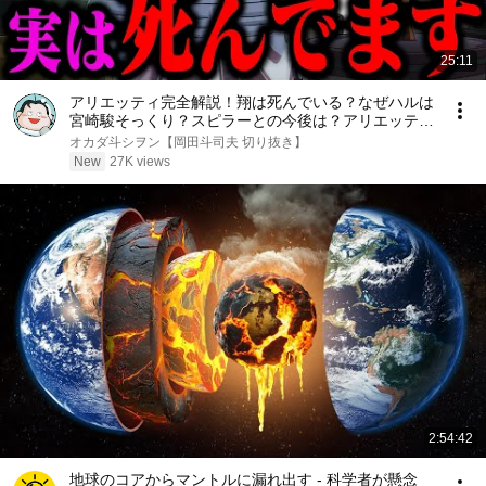
25:11
アリエッティ完全解説！翔は死んでいる？なぜハルは
宮崎駿そっくり？スピラーとの今後は？アリエッティ
が髪を下ろす理由【借りぐらしのアリエッティ ジブ
オカダ斗シヲン【岡田斗司夫 切り抜き】
リ 解説 考察 岡田斗司夫】
New
27K views
2:54:42
地球のコアからマントルに漏れ出す - 科学者が懸念