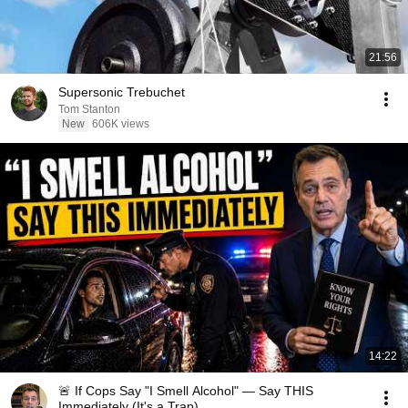
21:56
Supersonic Trebuchet
Tom Stanton
New
606K views
14:22
🚨 If Cops Say "I Smell Alcohol" — Say THIS
Immediately (It's a Trap)