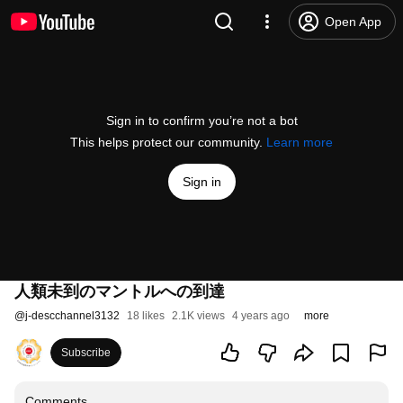
Open App
Sign in to confirm you’re not a bot
This helps protect our community.
Learn more
Sign in
人類未到のマントルへの到達
@
j-descchannel3132
18 likes
2.1K views
4 years ago
more
Subscribe
Comments