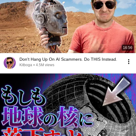
16:56
Don't Hang Up On AI Scammers. Do THIS Instead.
Kitboga
•
4.5M views