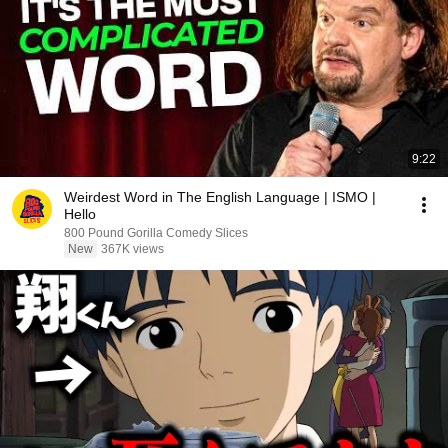
9:22
Weirdest Word in The English Language | ISMO |
Hello
800 Pound Gorilla Comedy Slices
New
367K views