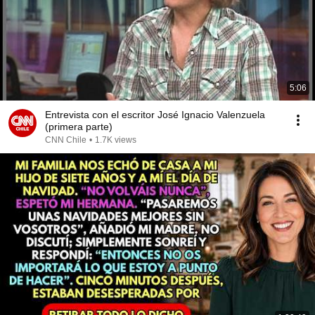
5:06
Entrevista con el escritor José Ignacio Valenzuela
(primera parte)
CNN Chile
•
1.7K views