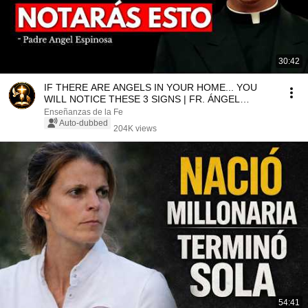
30:42
IF THERE ARE ANGELS IN YOUR HOME... YOU
WILL NOTICE THESE 3 SIGNS | FR. ÁNGEL
ESPINOSA DE LOS MON...
Enseñanzas de la Fe
Auto-dubbed
204K views
54:41