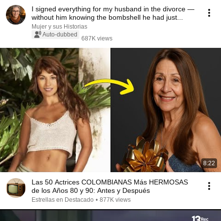
I signed everything for my husband in the divorce —
without him knowing the bombshell he had just...
Mujer y sus Historias
Auto-dubbed
687K views
8:22
Las 50 Actrices COLOMBIANAS Más HERMOSAS
de los Años 80 y 90: Antes y Después
Estrellas en Destacado
•
877K views