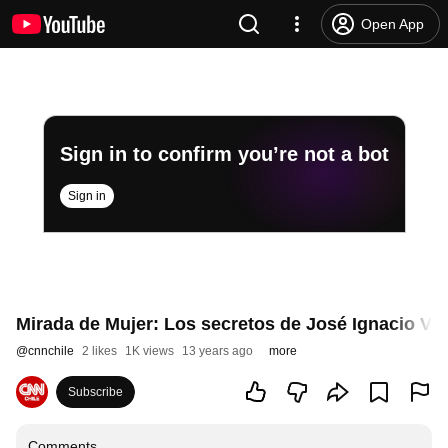
Open App
Sign in to confirm you’re not a bot
Sign in
Mirada de Mujer: Los secretos de José Ignacio Va
@
cnnchile
2 likes
1K views
13 years ago
more
Subscribe
Comments