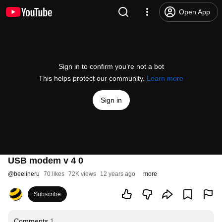
Open App
Sign in to confirm you’re not a bot
This helps protect our community.
Learn more
Sign in
USB modem v 4 0
@
beelineru
70 likes
72K views
12 years ago
more
Subscribe
Comments
1