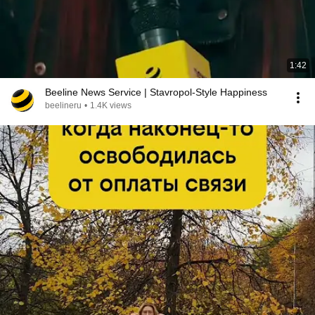
1:42
Beeline News Service | Stavropol-Style Happiness
beelineru
•
1.4K views