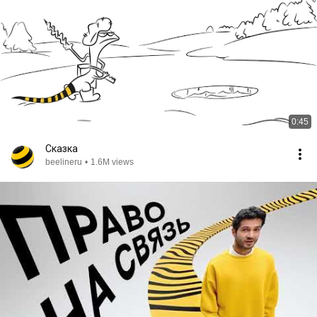
0:45
Сказка
beelineru
•
1.6M views