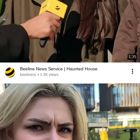
1:35
Beeline News Service | Haunted House
beelineru
•
1.3K views