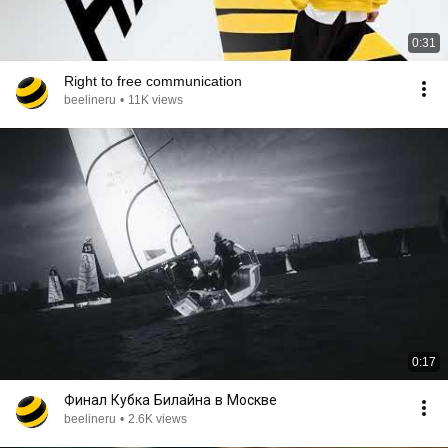
0:31
Right to free communication
beelineru
•
11K views
0:17
Финал Кубка Билайна в Москве
beelineru
•
2.6K views