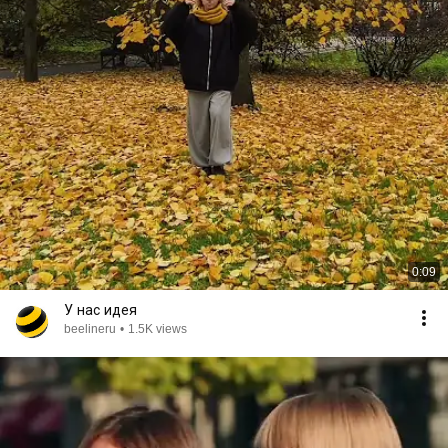
0:09
У нас идея
beelineru
•
1.5K views