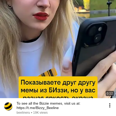
0:12
To see all the Bizzie memes, visit us at:
https://t.me/Bizzy_Beeline
beelineru
•
19K views