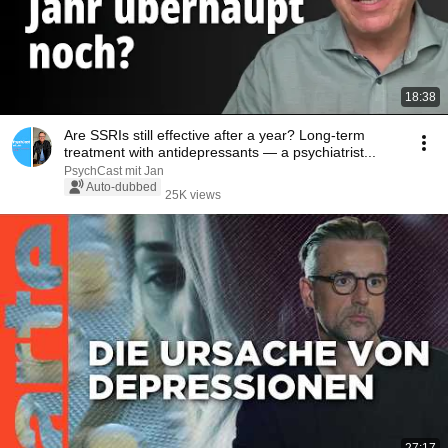
18:38
Are SSRIs still effective after a year? Long-term
treatment with antidepressants — a psychiatrist...
PsychCast mit Jan
Auto-dubbed
25K views