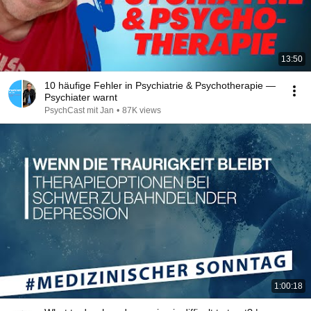
13:50
10 häufige Fehler in Psychiatrie & Psychotherapie —
Psychiater warnt
PsychCast mit Jan
•
87K views
1:00:18