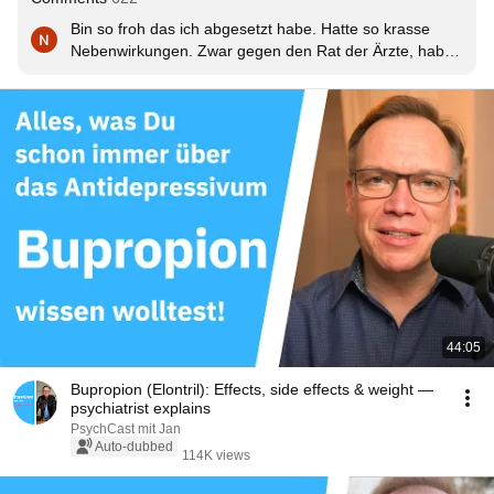
Bin so froh das ich abgesetzt habe. Hatte so krasse 
Nebenwirkungen. Zwar gegen den Rat der Ärzte, habe 
mein Leben umgekrempelt mache Kraftsport, gehe 
reiten. Hatte eine Mittelgradige Depression. Ohne geht 
es mir so viel besser. Konnte nicht mehr schlafen. Hab 
Nachts gefühlt in einem Plantschbecken gelegen. 
Horror!!!!!! Geht natürlich nicht bei jedem, die Absetzt 
Symptomatik war so krass. Ich dachte ich überlebe das 
nicht. Danke für dieses super Video, auch von der 
Aufmachung!!!!!
44:05
Bupropion (Elontril): Effects, side effects & weight —
psychiatrist explains
PsychCast mit Jan
Auto-dubbed
114K views