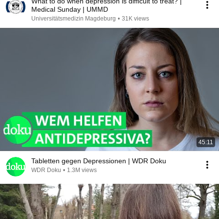
What to do when depression is difficult to treat? |
Medical Sunday | UMMD
Universitätsmedizin Magdeburg
•
31K views
45:11
Tabletten gegen Depressionen | WDR Doku
WDR Doku
•
1.3M views