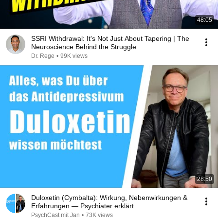
48:05
SSRI Withdrawal: It's Not Just About Tapering | The
Neuroscience Behind the Struggle
Dr. Rege
•
99K views
28:50
Duloxetin (Cymbalta): Wirkung, Nebenwirkungen &
Erfahrungen — Psychiater erklärt
PsychCast mit Jan
•
73K views