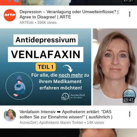
27:17
Depression – Veranlagung oder Umwelteinflüsse? |
Agree to Disagree! | ARTE
ARTEde
•
396K views
15:47
Venlafaxin Intensiv ➡️ Apothekerin erklärt: "DAS
sollten Sie zur Einnahme wissen!" ( ausführlich )
ArzneiZeit | Apothekerin Maren Torkler
•
14K views