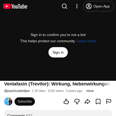
Open App
Sign in to confirm you’re not a bot
This helps protect our community.
Learn more
Sign in
Venlafaxin (Trevilor): Wirkung, Nebenwirkungen &
@
psychcastmitjan
2.2K likes
115K views
3 years ago
more
Subscribe
Comments
622