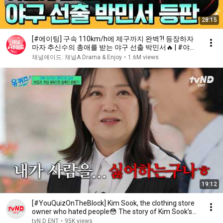
28:15
[#에이팅] 구속 110km/h에 제구까지 완벽?! 등장하자
마자 추신수의 총애를 받는 야구 선출 박민서🔥 | #야구
여왕2 1회
채널에이드: 채널A Drama & Enjoy
•
1.6M views
19:12
[#YouQuizOnTheBlock] Kim Sook, the clothing store
owner who hated people😳 The story of Kim Sook’s...
tvN D ENT
•
95K views