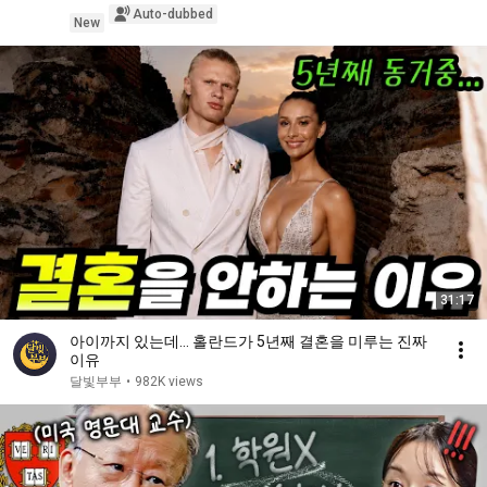
Auto-dubbed
New
31:17
아이까지 있는데… 홀란드가 5년째 결혼을 미루는 진짜
이유
달빛부부
•
982K views