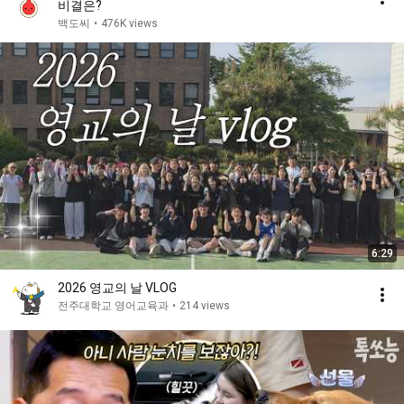
비결은?
백도씨
•
476K views
6:29
2026 영교의 날 VLOG
전주대학교 영어교육과
•
214 views