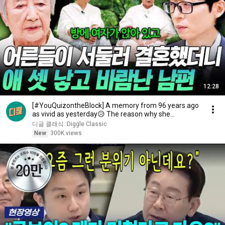
12:28
[#YouQuizontheBlock] A memory from 96 years ago
as vivid as yesterday😥 The reason why she
changed...
디글 클래식 :Diggle Classic
New
300K views