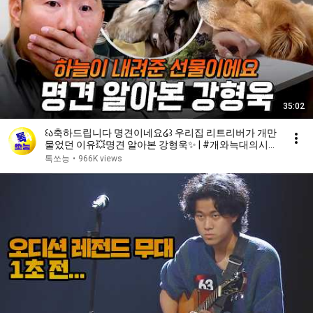
35:02
꒰ა축하드립니다 명견이네요໒꒱ 우리집 리트리버가 개만
물었던 이유💥명견 알아본 강형욱✨ | #개와늑대의시간
2 6회
톡쏘능
•
966K views