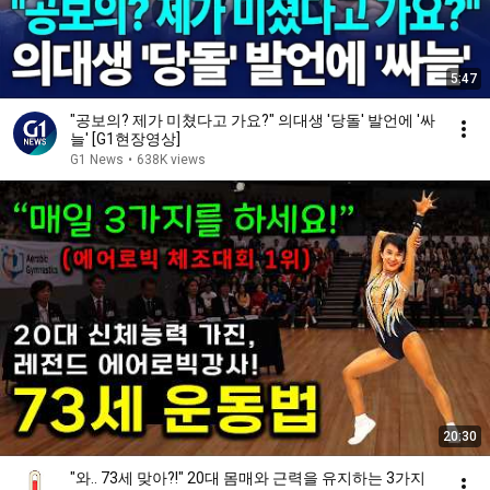
5:47
"공보의? 제가 미쳤다고 가요?" 의대생 '당돌' 발언에 '싸
늘' [G1현장영상]
G1 News
•
638K views
20:30
"와.. 73세 맞아?!" 20대 몸매와 근력을 유지하는 3가지