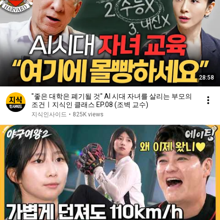
28:58
"좋은 대학은 폐기될 것" AI 시대 자녀를 살리는 부모의
조건ㅣ지식인 클래스 EP.08 (조벽 교수)
지식인사이드
•
825K views