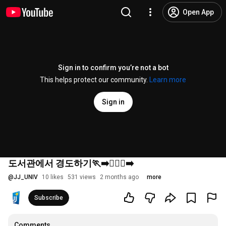
Open App
Sign in to confirm you’re not a bot
This helps protect our community.
Learn more
Sign in
도서관에서 경도하기🏃‍➡️🏃🏼‍♂️‍➡️
@
JJ_UNIV
10 likes
531 views
2 months ago
more
Subscribe
Comments