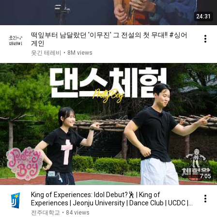
24:31
떡잎부터 남달랐던 '이무진' 그 전설의 첫 무대!! #싱어
게인
웃긴 테레비
•
8M views
7:05
King of Experiences: Idol Debut?🕺 | King of
Experiences | Jeonju University | Dance Club | UCDC |...
전주대학교
•
84 views