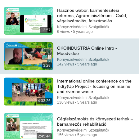
Hasznos Gábor, kármentesítési
referens, Agrárminisztérium - Csőd,
végelszámolás, felszámolás
Környezetvédelmi Szolgáltatók
12:57
6 views • 5 years ago
OKOINDUSTRIA Online Intro -
Moodvideo
13:11
Környezetvédelmi Szolgáltatók
142 views • 5 years ago
3:28
Green Beret Shows 5 DIRTY Fight Tricks That
DESTROY Any Attacker!
FightFast
•
465K views
International online conference on the
Tid(y)Up Project - focusing on marine
and riverine waste
Környezetvédelmi Szolgáltatók
4:33:26
130 views • 5 years ago
Cégfelszámolás és környezeti terhek –
barnamezős rehabilitáció
Környezetvédelmi Szolgáltatók
156 views • 5 years ago
2:45:44