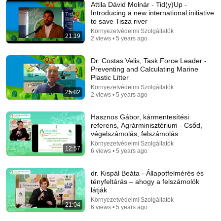
Attila Dávid Molnár - Tid(y)Up -
Introducing a new international initiative
to save Tisza river
Környezetvédelmi Szolgáltatók
21:19
2 views • 5 years ago
Dr. Costas Velis, Task Force Leader -
Preventing and Calculating Marine
Plastic Litter
Környezetvédelmi Szolgáltatók
6:06
25:02
2 views • 5 years ago
Robin Williams’ Trump Impression That Left the
ENTIRE AUDIENCE Stunned...
Hasznos Gábor, kármentesítési
referens, Agrárminisztérium - Csőd,
Marquee
•
190K views
végelszámolás, felszámolás
Környezetvédelmi Szolgáltatók
12:57
6 views • 5 years ago
dr. Kispál Beáta - Állapotfelmérés és
tényfeltárás – ahogy a felszámolók
látják
Környezetvédelmi Szolgáltatók
21:04
6 views • 5 years ago