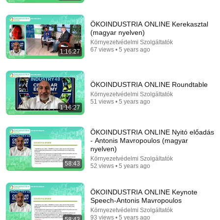
ÖKOINDUSTRIA ONLINE Kerekasztal
17:20
(magyar nyelven)
Környezetvédelmi Szolgáltatók
Bill Maher Says There’s No Proof for God... Then
67 views • 5 years ago
1:16:27
THIS Happens
Jaiden Forrest
•
1.9M views
ÖKOINDUSTRIA ONLINE Roundtable
Környezetvédelmi Szolgáltatók
51 views • 5 years ago
1:16:27
ÖKOINDUSTRIA ONLINE Nyitó előadás
- Antonis Mavropoulos (magyar
nyelven)
Környezetvédelmi Szolgáltatók
58:43
52 views • 5 years ago
54:59
ÖKOINDUSTRIA ONLINE Keynote
Speech-Antonis Mavropoulos
Watch his reaction when he’s told he’s a GOOD BOY
Környezetvédelmi Szolgáltatók
for the first time 🥹
93 views • 5 years ago
58:43