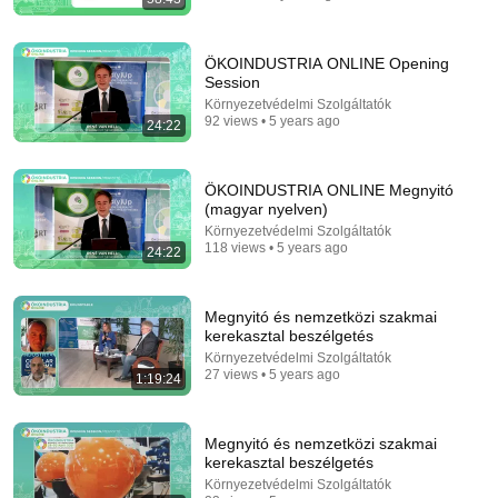
Rocky Kanaka
•
10M views
ÖKOINDUSTRIA ONLINE Opening
Session
Környezetvédelmi Szolgáltatók
92 views • 5 years ago
24:22
ÖKOINDUSTRIA ONLINE Megnyitó
(magyar nyelven)
Környezetvédelmi Szolgáltatók
118 views • 5 years ago
24:22
5:08
Megnyitó és nemzetközi szakmai
kerekasztal beszélgetés
Haircut - SNL
Saturday Night Live
•
5.1M views
Környezetvédelmi Szolgáltatók
27 views • 5 years ago
1:19:24
Megnyitó és nemzetközi szakmai
kerekasztal beszélgetés
Környezetvédelmi Szolgáltatók