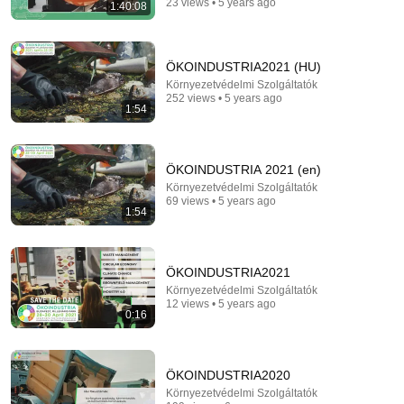
23 views • 5 years ago
1:40:08
ÖKOINDUSTRIA2021 (HU)
Környezetvédelmi Szolgáltatók
252 views • 5 years ago
1:54
29:23
Terminal 6-yr-old asked Steve one question — he
ÖKOINDUSTRIA 2021 (en)
cried for 10 minutes
Környezetvédelmi Szolgáltatók
Untold Human Stories and 6 more
•
1.1M views
69 views • 5 years ago
1:54
ÖKOINDUSTRIA2021
Környezetvédelmi Szolgáltatók
12 views • 5 years ago
0:16
ÖKOINDUSTRIA2020
Környezetvédelmi Szolgáltatók