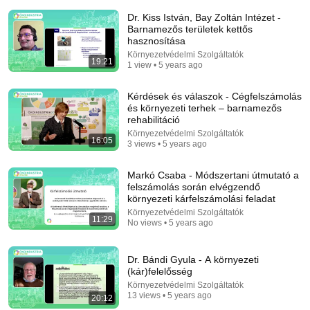
experts warned
Dr. Kiss István, Bay Zoltán Intézet -
InsideAI
•
2.8M views
Barnamezős területek kettős
hasznosítása
Környezetvédelmi Szolgáltatók
19:21
1 view • 5 years ago
Kérdések és válaszok - Cégfelszámolás
és környezeti terhek – barnamezős
rehabilitáció
Környezetvédelmi Szolgáltatók
16:05
3 views • 5 years ago
Markó Csaba - Módszertani útmutató a
felszámolás során elvégzendő
43:02
környezeti kárfelszámolási feladat
Környezetvédelmi Szolgáltatók
11:29
Before You Trust Anyone, Watch for These 2 Signs |
No views • 5 years ago
Carl Jung's Hidden Wisdom
Hidden Jung Wisdom
New
64K views
Dr. Bándi Gyula - A környezeti
(kár)felelősség
Környezetvédelmi Szolgáltatók
13 views • 5 years ago
20:12