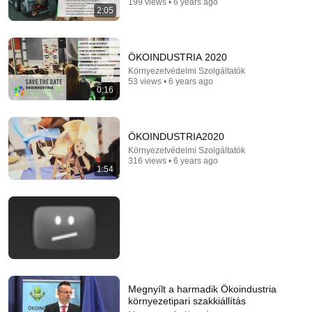
199 views • 6 years ago
2:05
23:13
Doctor Warns These 9 Medications May Cause
Memory Loss After 60 - Dr. William Li
ÖKOINDUSTRIA 2020
Health Knowledge Lab
•
304K views
Környezetvédelmi Szolgáltatók
53 views • 6 years ago
0:16
ÖKOINDUSTRIA2020
Környezetvédelmi Szolgáltatók
316 views • 6 years ago
1:54
14:22
🚨 If Cops Say "I Smell Alcohol" — Say THIS
Immediately (It's a Trap)
Megnyílt a harmadik Ökoindustria
James Whitmore
környezetipari szakkiállítás
New
651K views