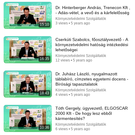
Dr. Hinterberger András, Trenecon Kft ,
- Adás-vétel, a vevő és a kárfelelősség
18:08
Környezetvédelmi Szolgáltatók
3 views • 5 years ago
15:10
5 Jobs So Desperate For Workers They'll Hire You
On the Spot
Cserkúti Szabolcs, főosztályvezető - A
Shane Hummus
környezetvédelmi hatóság intézkedési
New
1.4M views
lehetőségei
Környezetvédelmi Szolgáltatók
16:35
12 views • 5 years ago
Dr. Juhász László, nyugalmazott
táblabíró, címzetes egyetemi docens -
Bírósági tapasztalatok
Környezetvédelmi Szolgáltatók
18:43
4 views • 5 years ago
Tóth Gergely, ügyvezető, ELGOSCAR
2000 Kft - De hogy lesz ebből
kármentesítés?
15:10
Környezetvédelmi Szolgáltatók
10:36
6 views • 5 years ago
We let AI buy a robot and a car, it does exactly what