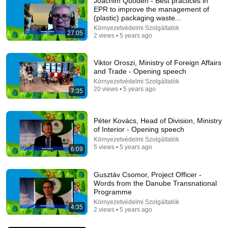
Joachim Quoden - Best practices in
EPR to improve the management of
Comment...
(plastic) packaging waste...
Környezetvédelmi Szolgáltatók
27:05
2 views • 5 years ago
Viktor Oroszi, Ministry of Foreign Affairs
and Trade - Opening speech
Környezetvédelmi Szolgáltatók
20 views • 5 years ago
7:35
Péter Kovács, Head of Division, Ministry
of Interior - Opening speech
Környezetvédelmi Szolgáltatók
5 views • 5 years ago
6:09
22:03
Millions Are Starting To See What’s Coming for
Gusztáv Csomor, Project Officer -
America and They’re Getting Angry
Words from the Danube Transnational
A Homestead Journey
•
205K views
Programme
Környezetvédelmi Szolgáltatók
4:35
2 views • 5 years ago