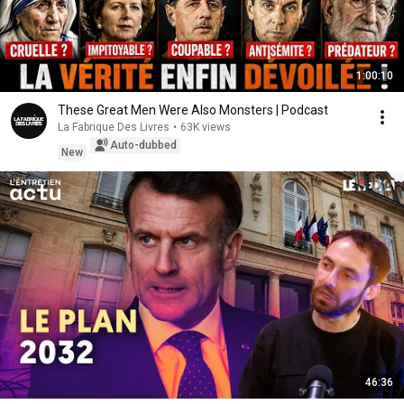
1:00:10
These Great Men Were Also Monsters | Podcast
La Fabrique Des Livres
•
63K views
Auto-dubbed
New
46:36