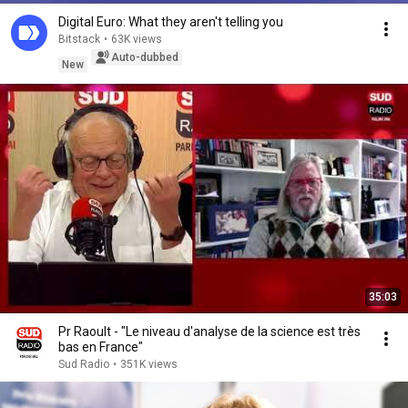
Digital Euro: What they aren't telling you
Bitstack
•
63K views
Auto-dubbed
New
35:03
Pr Raoult - "Le niveau d'analyse de la science est très
bas en France"
Sud Radio
•
351K views