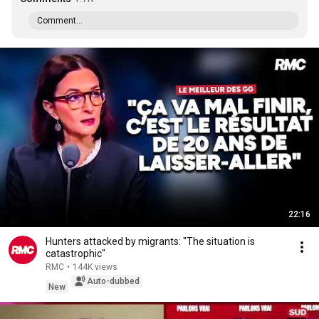
Comment...
22:16
Hunters attacked by migrants: "The situation is
catastrophic"
RMC
•
144K views
Auto-dubbed
New