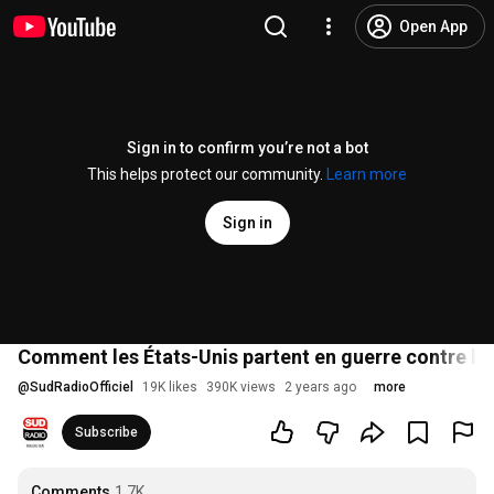
Open App
Sign in to confirm you’re not a bot
This helps protect our community.
Learn more
Sign in
Comment les États-Unis partent en guerre contre les
@
SudRadioOfficiel
19K likes
390K views
2 years ago
more
Subscribe
Comments
1.7K