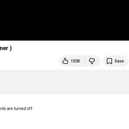
ner )
155K
Save
s are turned off