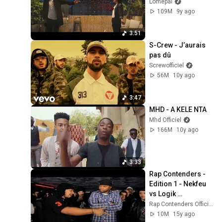
Lomepal
109M
9y ago
3:51
S-Crew - J’aurais 
pas dû
Screwofficiel
56M
10y ago
3:47
MHD - A KELE NTA
Mhd Officiel
166M
10y ago
3:33
Rap Contenders - 
Edition 1 - Nekfeu 
vs Logik 
Konstantine
Rap Contenders Officiel
10M
15y ago