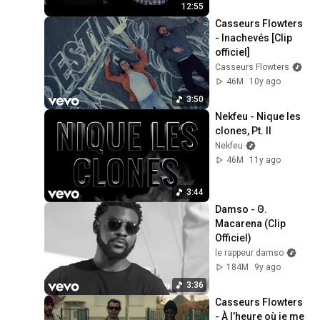
12:55
Casseurs Flowters 
- Inachevés [Clip 
officiel]
Casseurs Flowters
46M
10y ago
3:50
Nekfeu - Nique les 
clones, Pt. II
Nekfeu
46M
11y ago
3:44
Damso - Θ. 
Macarena (Clip 
Officiel)
le rappeur damso
184M
9y ago
3:36
Casseurs Flowters 
- À l’heure où je me 