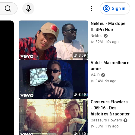
Sign in
Nekfeu - Ma dope 
ft. SPri Noir
Nekfeu
82M
10y ago
3:59
Vald - Ma meilleure 
amie
VALD
34M
9y ago
3:49
Casseurs Flowters 
- 06h16 - Des 
histoires à raconter
Casseurs Flowters
50M
11y ago
4:40