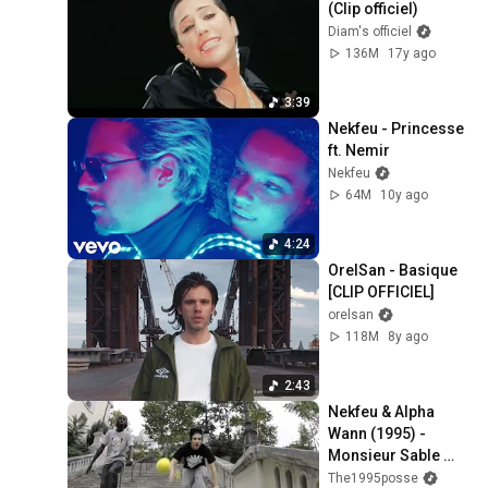
(Clip officiel)
Diam's officiel
136M
17y ago
3:39
Nekfeu - Princesse 
ft. Nemir
Nekfeu
64M
10y ago
4:24
OrelSan - Basique 
[CLIP OFFICIEL]
orelsan
118M
8y ago
2:43
Nekfeu & Alpha 
Wann (1995) - 
Monsieur Sable 
(Prod. Basement 
The1995posse