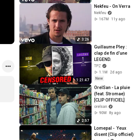
Nekfeu - On Verra
Nekfeu
167M
11y ago
3:26
Guillaume Pley : 
clap de fin d’une 
LEGEND.
TPZ
1.1M
2d ago
New
1:21:47
OrelSan - La pluie 
(feat. Stromae) 
[CLIP OFFICIEL]
orelsan
90M
8y ago
2:57
Lomepal -  Yeux 
disent (Clip officiel)