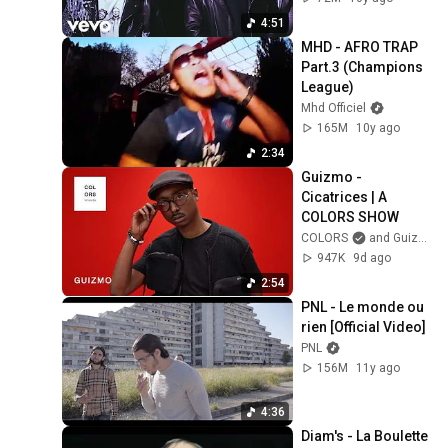
4:51
MHD - AFRO TRAP 
Part.3 (Champions 
League)
Mhd Officiel
165M
10y ago
2:34
Guizmo - 
Cicatrices | A 
COLORS SHOW
COLORS
and Guizmo
947K
9d ago
2:54
PNL - Le monde ou 
rien [Official Video]
PNL
156M
11y ago
4:36
Diam's - La Boulette 