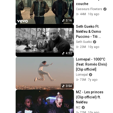
couche
Casseurs Flowters
44M
10y ago
3:16
Seth Gueko Ft. 
Nekfeu & Oxmo 
Puccino - Titi 
Parisien Remix - 
Seth Gueko
Clip Officiel
23M
10y ago
4:52
Lomepal - 1000°C 
(feat. Roméo Elvis) 
[Clip officiel]
Lomepal
73M
7y ago
3:54
MZ - Les princes 
(Clip officiel) ft. 
Nekfeu
MZ
72M
10y ago