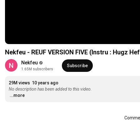
Nekfeu - REUF VERSION FIVE (Instru : Hugz Hef
Nekfeu
Subscribe
1.65M subscribers
29M views
10 years ago
No description has been added to this video.
...more
Comment