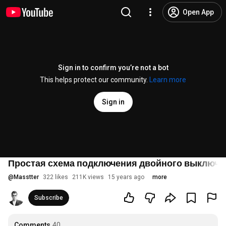
Open App
Sign in to confirm you’re not a bot
This helps protect our community.
Learn more
Sign in
Простая схема подключения двойного выключ
@
Masstter
322 likes
211K views
15 years ago
more
Subscribe
Comments
40