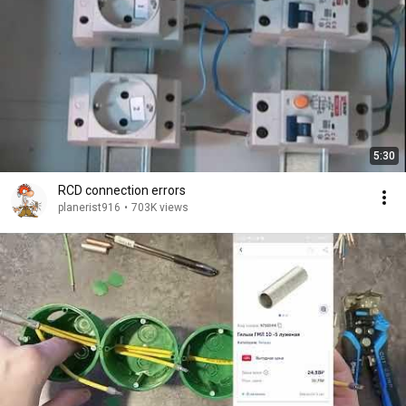
5:30
RCD connection errors
planerist916
•
703K views