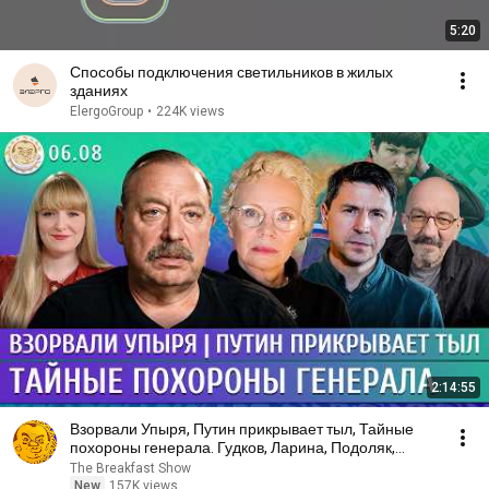
5:20
Способы подключения светильников в жилых
зданиях
ElergoGroup
•
224K views
2:14:55
Взорвали Упыря, Путин прикрывает тыл, Тайные
похороны генерала. Гудков, Ларина, Подоляк,
Астров
The Breakfast Show
New
157K views