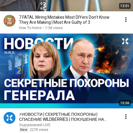
13:01
7 FATAL Wiring Mistakes Most DIYers Don't Know
They Are Making | Most Are Guilty of 3
How To Home
•
11M views
10:06
⚡️НОВОСТИ | СЕКРЕТНЫЕ ПОХОРОНЫ |
СПАСЕНИЕ WILDBERRIES | ПОКУШЕНИЕ НА
«УПЫРЯ» | БЮЛЛЕТЕНЬ НА ДРОНЕ
Ходорковский LIVE
New
227K views