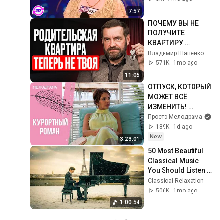
7:57
ПОЧЕМУ ВЫ НЕ 
ПОЛУЧИТЕ 
КВАРТИРУ 
РОДИТЕЛЕЙ? 
Владимир Шапенко — Юрист для Бизнеса
Новые правила 
571K
1mo ago
наследства в 2026 
11:05
году
ОТПУСК, КОТОРЫЙ 
МОЖЕТ ВСЁ 
ИЗМЕНИТЬ! 
Курортный роман. 
Просто Мелодрама
Все серии
189K
1d ago
New
3:23:01
50 Most Beautiful 
Classical Music 
You Should Listen 
to Once in Your Life 
Classical Relaxation
(No Ads) ❄️Chopin, 
506K
1mo ago
Bach
1:00:54