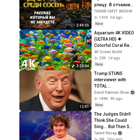
улицу..В отчаянии 
медсестра с 
ТИХИЙ ОМУТ ЖИЗНИ
сыном поехала в 
141K
5d ago
ГЛУХУЮ деревню 
New
2:49:55
в избушку
Aquarium 4K VIDEO 
(ULTRA HD) 🐠 
Colorful Coral Reef 
Fish & Deep Sleep 
4K Ocean World
Relaxation Music 
23K
1d ago
#5
New
3:23:54
Trump STUNS 
interviewer with 
TOTAL 
INCOHERENCE
David Pakman Show
189K
9h ago
New
12:41
The Judges Didn't 
Think She Could 
Sing... But Then She 
Opened Her Mouth!
Talent Recap
5M
7mo ago