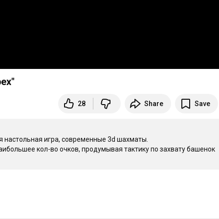
ех"
28
Share
Save
я настольная игра, современные 3d шахматы.

 наибольшее кол-во очков, продумывая тактику по захвату башенок 