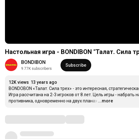
Настольная игра - BONDIBON "Талат. Сила тр
BONDIBON
Subscribe
9.77K subscribers
12K views
13 years ago
BONDOBON «Талат. Сила трех» - это интересная, стратегическа
Игра рассчитана на 2-3 игроков от 8 лет. Цель игры - набрать
противника, одновременно на двух планах. 
...more
…
Comments