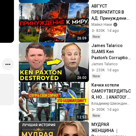
Черниговская
АВГУСТ 
ПРЕВРАТИТСЯ В 
АД. Принуждение 
к миру только 
Майкл Наки
начинается
820K
1d ago
New
26:09
James Talarico 
SLAMS Ken 
Paxton's Corruption 
LIVE ON AIR
James Talarico
233K
1d ago
New
26:00
Качки хотели 
САМОУТВЕРДИТЬС
Я, НО... | ANATOLY 
Gym Prank
Владимир Шмонденко
300K
1d ago
New
12:52
МУДРАЯ 
ЖЕНЩИНА ｜ 