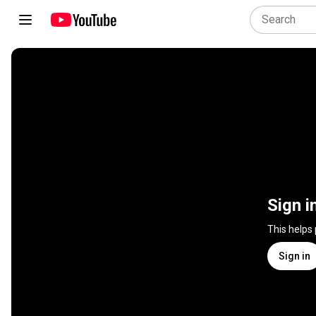
Sign i
This helps
Sign in