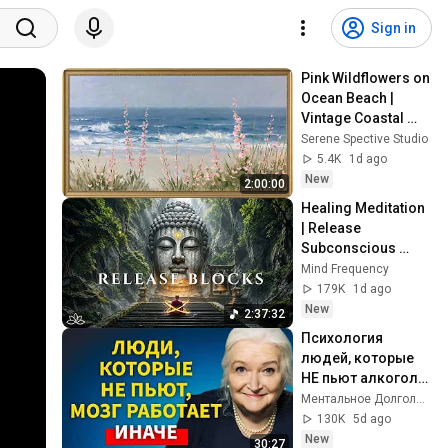
Sign in
Pink Wildflowers on 
Ocean Beach | 
Vintage Coastal 
Seascape Oil 
Serene Spective Studio
Painting | 4K 
5.4K
1d ago
Ambient TV 
New
2:00:00
Screensaver
Healing Meditation 
| Release 
Subconscious 
Blocks, Cleanse 
Mind Frequency
Negative Energy & 
179K
1d ago
Restore Inner 
New
2:37:32
Peace
Психология 
людей, которые 
НЕ пьют алкоголь 
(согласно 
Ментальное Долголетие and 2 more
нейронауке) | 
130K
5d ago
Татьяна 
New
30:27