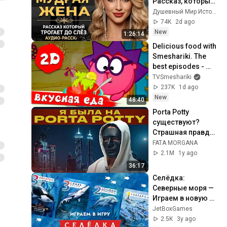
Рассказ, который 
трогает до 
Душевный Мир Историй
глубины души. 
74K
2d ago
Очень сильная 
New
1:26:14
история ｜ Аудио 
Delicious food with 
рассказ.
Smeshariki. The 
best episodes - 
Smeshariki 2D. 
TVSmeshariki
Collection 2026
237K
1d ago
New
48:40
Porta Potty 
существуют? 
Страшная правда 
из Дубая | Истории 
FATA MORGANA
пострадавших 
2.1M
1y ago
девушек | FATA 
36:17
MORGANA
Селёдка: 
Северные моря — 
Играем в новую 
настольную игру
JetBoxGames
2.5K
3y ago