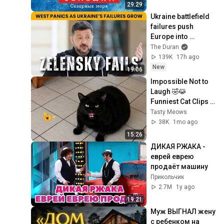
29:29
Ukraine battlefield 
failures push 
Europe into 
desperate 
The Duran
measures
139K
17h ago
New
19:06
Impossible Not to 
Laugh 🤣😹 
Funniest Cat Clips 
2026
Tasty Meows
38K
1mo ago
15:26
ДИКАЯ РЖАКА - 
еврей еврею 
продаёт машину
Прикольчик
2.7M
1y ago
19:21
Муж ВЫГНАЛ жену 
с ребенком на 