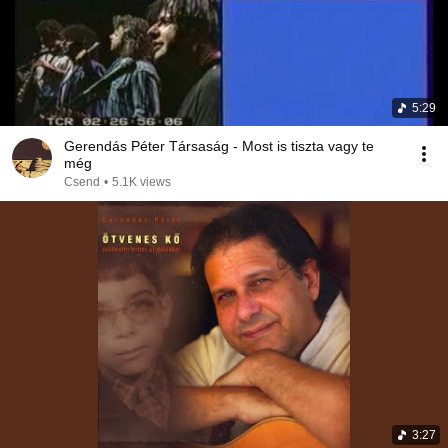
5:29
Gerendás Péter Társaság - Most is tiszta vagy te
még
Csend
•
5.1K views
3:27