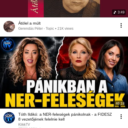
3:49
Átölel a múlt
Gerendás Péter - Topic
•
21K views
46:18
Tóth Ildikó: a NER-feleségek pánikolnak - a FIDESZ
8 vezetőjének felelnie kell
KlikkTV