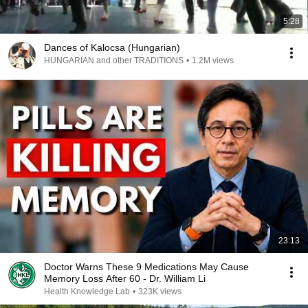
5:28
Dances of Kalocsa (Hungarian)
HUNGARIAN and other TRADITIONS
•
1.2M views
23:13
Doctor Warns These 9 Medications May Cause
Memory Loss After 60 - Dr. William Li
Health Knowledge Lab
•
323K views