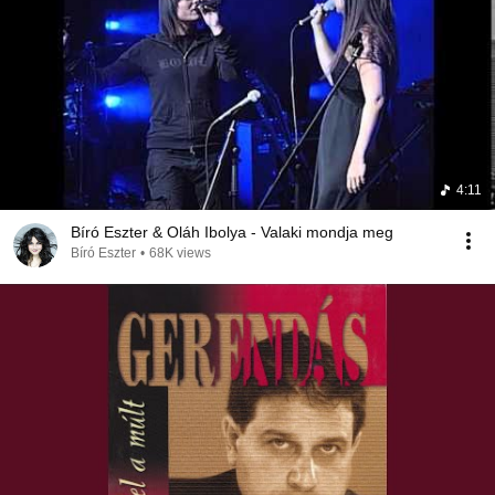
4:11
Bíró Eszter & Oláh Ibolya - Valaki mondja meg
Bíró Eszter
•
68K views