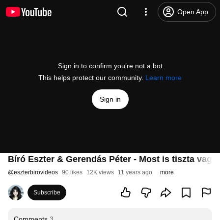
Open App
Sign in to confirm you’re not a bot
This helps protect our community.
Learn more
Sign in
Bíró Eszter & Gerendás Péter - Most is tiszta vagy
@
eszterbirovideos
90 likes
12K views
11 years ago
more
Subscribe
Comments
3