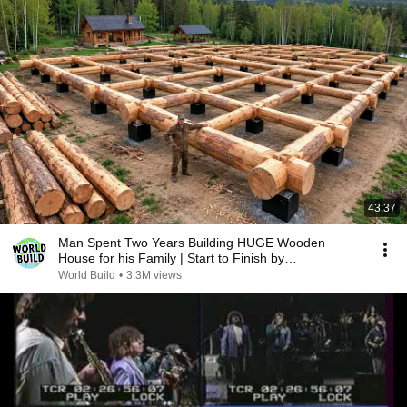
43:37
Man Spent Two Years Building HUGE Wooden
House for his Family | Start to Finish by
@bjornbrenton
World Build
•
3.3M views