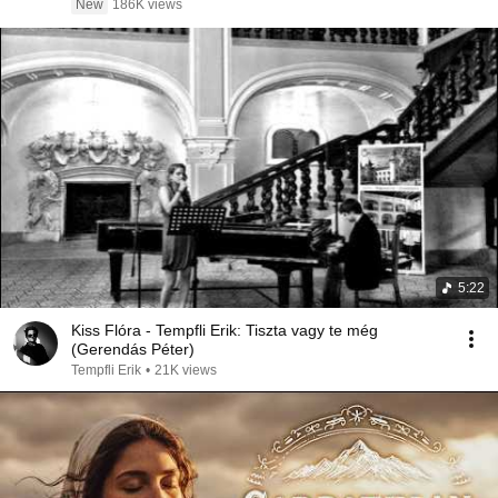
New
186K views
5:22
Kiss Flóra - Tempfli Erik: Tiszta vagy te még
(Gerendás Péter)
Tempfli Erik
•
21K views