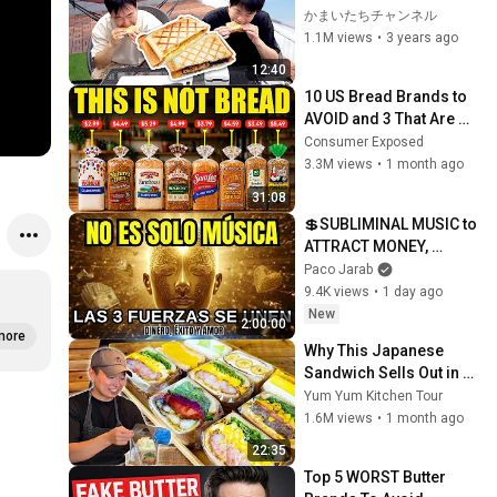
sandwiches on their 
かまいたちチャンネル
new balcony
1.1M views
•
3 years ago
12:40
10 US Bread Brands to 
AVOID and 3 That Are 
Actually Safe
Consumer Exposed
3.3M views
•
1 month ago
31:08
💲SUBLIMINAL MUSIC to 
ATTRACT MONEY, 
SUCCESS and LOVE ❤️2 
Paco Jarab
Hours of 
9.4K views
•
1 day ago
ReschedulingDark 
New
2:00:00
Screen
more
Why This Japanese 
Sandwich Sells Out in 1 
Hour! Following a Solo 
Yum Yum Kitchen Tour
Dad of 4’s Craft 
1.6M views
•
1 month ago
#japanesefood
22:35
Top 5 WORST Butter 