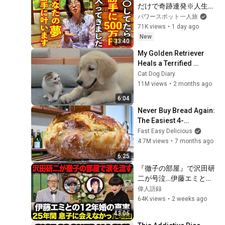
だけで奇跡連発※人生が
激変するたった一つの方
パワースポット一人旅
法※夢を叶える学校武田
71K views
•
1 day ago
葉子さんパワースポット
New
33:40
インタビュー84
My Golden Retriever 
Heals a Terrified 
Rescue Kitten in Just 3 
Cat Dog Diary
Meetings!
11M views
•
2 months ago
6:04
Never Buy Bread Again: 
The Easiest 4-
Ingredient Daily Bread 
Fast Easy Delicious
(No Kneading)
4.7M views
•
7 months ago
6:25
『徹子の部屋』で沢田研
二が号泣…伊藤エミとの
12年婚と離婚を初告白！
偉人語録
25年間絶縁した一人息子
64K views
•
2 weeks ago
と再会した“本当の理
43:06
由”｜亡き元妻が遺した