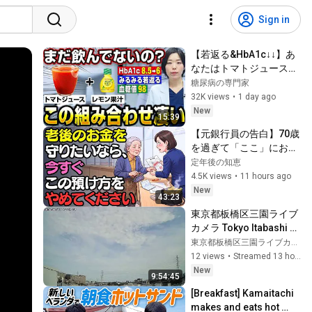
Sign in
【若返る&HbA1c↓↓】あ
なたはトマトジュースを
そのまま飲んでしまって
糖尿病の専門家
いませんか_【糖尿病専
32K views
•
1 day ago
門クリニック現役医師】
New
15:39
【元銀行員の告白】70歳
を過ぎて「ここ」にお金
を置く人へ…800万円を
定年後の知恵
失う寸前でした | 老後の
4.5K views
•
11 hours ago
人生 | 70歳を過ぎてお金
New
43:23
を置く場所 | 老後のお金 | 
東京都板橋区三園ライブ
老後資金 | 銀行預金
カメラ Tokyo Itabashi 
Live camera.world.cam
東京都板橋区三園ライブカメラ
12 views
•
Streamed 13 hours ago
New
9:54:45
[Breakfast] Kamaitachi 
makes and eats hot 