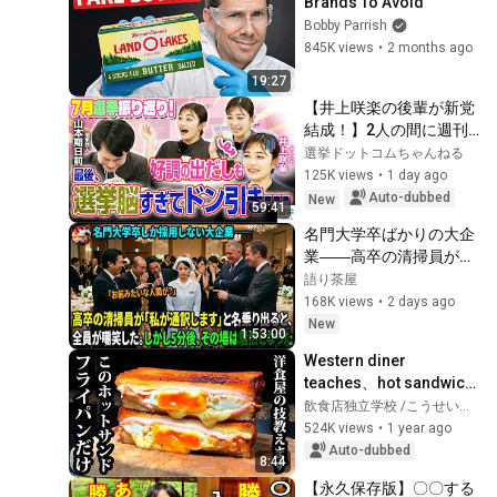
Brands To Avoid
Bobby Parrish
845K views
•
2 months ago
19:27
【井上咲楽の後輩が新党
結成！】2人の間に週刊
誌報道！？／田川市長
選挙ドットコムちゃんねる
に“再生の道”系当選／“鈴
125K views
•
1 day ago
木康友”氏が事務所侵入
Auto-dubbed
New
59:41
で辞職願【井上咲楽×山
名門大学卒ばかりの大企
本期日前】｜選挙ドット
業――高卒の清掃員が
コムちゃんねる
「私が通訳いたします」
語り茶屋
と財閥会長に告げた瞬
168K views
•
2 days ago
間、全員が嘲笑した。し
New
1:53:00
かし5分後、その場は静
Western diner 
まり返った。#動エピソ
teaches、hot sandwich 
ード#老後の物語 #家族
you can make in a frying 
飲食店独立学校 /こうせい校長
の物語
pan
524K views
•
1 year ago
Auto-dubbed
8:44
【永久保存版】〇〇する