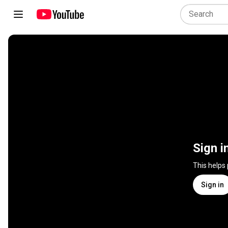
Sign i
This helps
Sign in