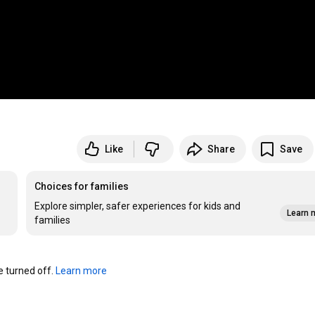
Like
Share
Save
Choices for families
Explore simpler, safer experiences for kids and
Learn 
families
turned off. 
Learn more