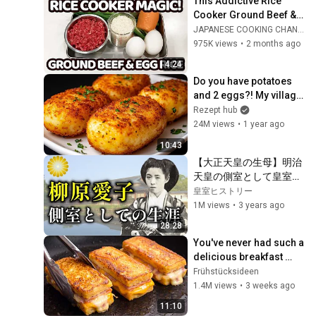
This Addictive Rice 
最期の遺言が起こした奇
Cooker Ground Beef & 
跡に涙が止まらない
Egg Rice is My New 
JAPANESE COOKING CHANNEL
Obsession!
975K views
•
2 months ago
4:24
Do you have potatoes 
and 2 eggs?! My village 
grandmother taught me 
Rezept hub
this recipe!
24M views
•
1 year ago
10:43
【大正天皇の生母】明治
天皇の側室として皇室存
続の危機を救った柳原愛
皇室ヒストリー
子の生涯【皇室】
1M views
•
3 years ago
28:28
You've never had such a 
delicious breakfast 
before – French Toast 
Frühstücksideen
Sandwich Sticks in 5 
1.4M views
•
3 weeks ago
minutes!
11:10