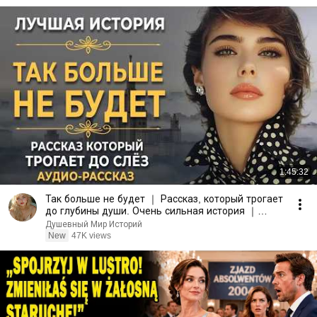
1:45:32
Так больше не будет ｜ Рассказ, который трогает
до глубины души. Очень сильная история ｜
Аудиорассказ
Душевный Мир Историй
New
47K views