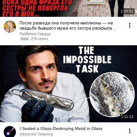
1:55:51
После развода она получила миллионы — на
свадьбе бывшего мужа его сестра раскрыла
правду
Разбитые Сердца
New
27K views
1:11:13
I Sealed a Glass-Destroying Metal in Glass
Advanced Tinkering