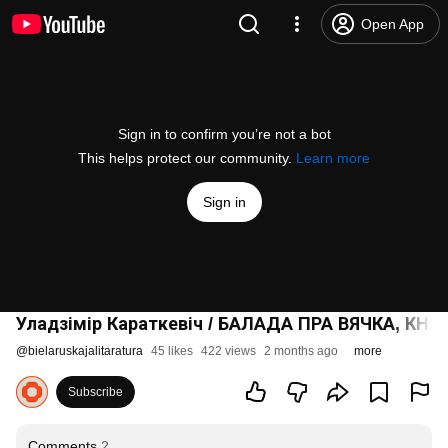
Open App
Sign in to confirm you’re not a bot
This helps protect our community.
Learn more
Sign in
Уладзімір Караткевіч / БАЛАДА ПРА ВЯЧКА, К
@
bielaruskajalitaratura
45 likes
422 views
2 months ago
more
Subscribe
Comments
2