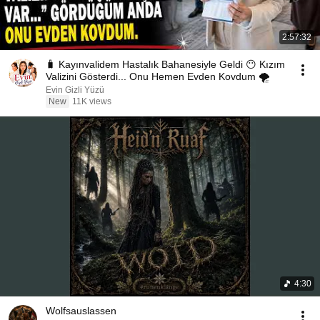
2:57:32
🧳 Kayınvalidem Hastalık Bahanesiyle Geldi 😶 Kızım
Valizini Gösterdi... Onu Hemen Evden Kovdum 🌪️
Evin Gizli Yüzü
New
11K views
4:30
Wolfsauslassen