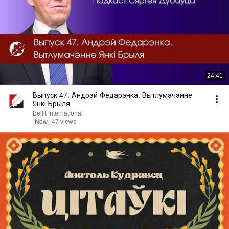
24:41
Выпуск 47. Андрэй Федарэнка. Вытлумачэнне
Янкі Брыля
Bellit International
New
47 views