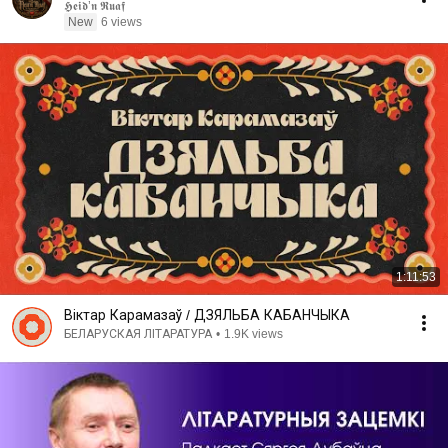
𝕳𝖊𝖎𝖉’𝖓 𝕽𝖚𝖆𝖋
New
6 views
1:11:53
Віктар Карамазаў / ДЗЯЛЬБА КАБАНЧЫКА
БЕЛАРУСКАЯ ЛІТАРАТУРА
•
1.9K views