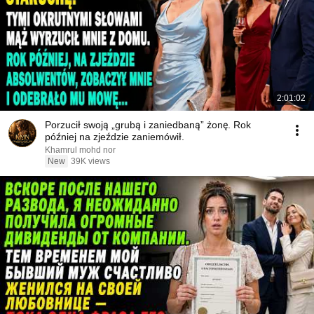
2:01:02
Porzucił swoją „grubą i zaniedbaną” żonę. Rok
później na zjeździe zaniemówił.
Khamrul mohd nor
New
39K views