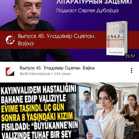
21:57
Выпуск 45. Уладзімір Сцяпан. Ваўка
Bellit International
•
144 views