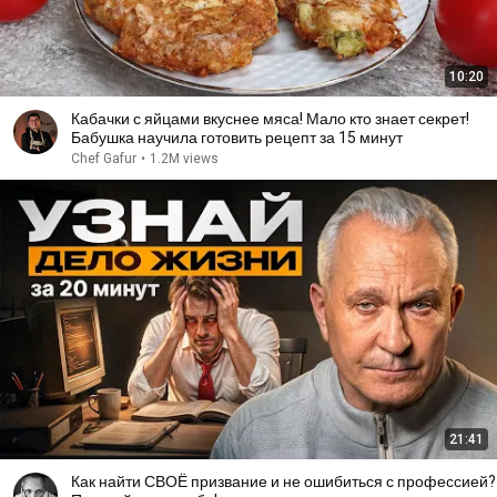
10:20
Кабачки с яйцами вкуснее мяса! Мало кто знает секрет!
Бабушка научила готовить рецепт за 15 минут
Chef Gafur
•
1.2M views
21:41
Как найти СВОЁ призвание и не ошибиться с профессией?