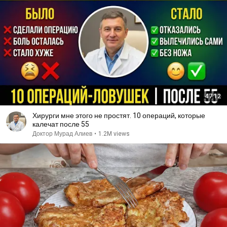
47:12
Хирурги мне этого не простят. 10 операций, которые
калечат после 55
Доктор Мурад Алиев
•
1.2M views