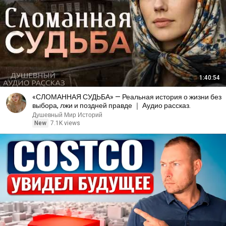
1:40:54
«СЛОМАННАЯ СУДЬБА» — Реальная история о жизни без
выбора, лжи и поздней правде ｜ Аудио рассказ.
Душевный Мир Историй
New
7.1K views