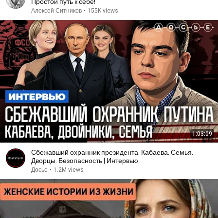
Простой путь к себе!
Алексей Ситников
•
155K views
1:03:09
Сбежавший охранник президента. Кабаева. Семья.
Дворцы. Безопасность | Интервью
Досье
•
1.2M views