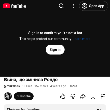
Open App
Sign in to confirm you’re not a bot
This helps protect our community.
Learn more
Sign in
Війна, що змінила Рондо
@
mirkaklos
33 likes
957 views
4 years ago
more
Subscribe
Choices for families