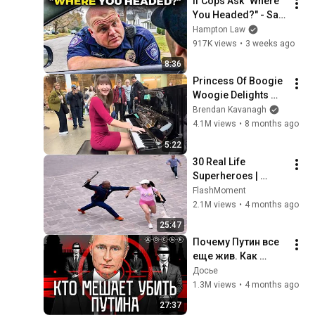
If Cops Ask "Where 
You Headed?" - Say 
THIS (Simple 
Hampton Law
Phrase)
917K views
•
3 weeks ago
8:36
Princess Of Boogie 
Woogie Delights 
Everyone
Brendan Kavanagh
4.1M views
•
8 months ago
5:22
30 Real Life 
Superheroes | 
Random Acts of 
FlashMoment
Kindness That Will 
2.1M views
•
4 months ago
Make You Cry #8
25:47
Почему Путин все 
еще жив. Как 
работает служба 
Досье
безопасности 
1.3M views
•
4 months ago
президента | 
27:37
Расследование 