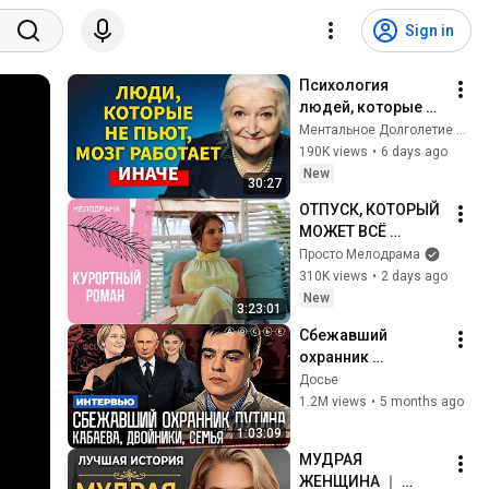
Sign in
Психология 
людей, которые НЕ 
пьют алкоголь 
Ментальное Долголетие and 2 more
(согласно 
190K views
•
6 days ago
нейронауке) | 
New
30:27
Татьяна 
ОТПУСК, КОТОРЫЙ 
Черниговская
МОЖЕТ ВСЁ 
ИЗМЕНИТЬ! 
Просто Мелодрама
Курортный роман. 
310K views
•
2 days ago
Все серии
New
3:23:01
Сбежавший 
охранник 
президента. 
Досье
Кабаева. Семья. 
1.2M views
•
5 months ago
Дворцы. 
1:03:09
Безопасность | 
МУДРАЯ 
Интервью
ЖЕНЩИНА ｜ 