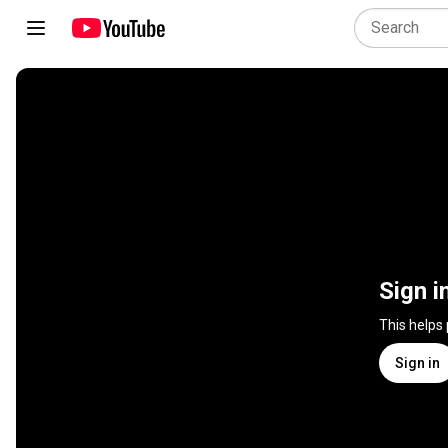
Sign i
This helps
Sign in