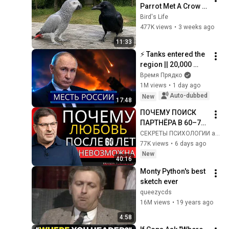
Parrot Met A Crow 
😂 Hilarious Birds 
Bird's Life
Video
477K views
•
3 weeks ago
11:33
⚡️ Tanks entered the 
region || 20,000 
military personnel 
Время Прядко
deployed to the 
1M views
•
1 day ago
streets
Auto-dubbed
New
17:48
ПОЧЕМУ ПОИСК 
ПАРТНЁРА В 60–70 
ЛЕТ МОЖЕТ 
СЕКРЕТЫ ПСИХОЛОГИИ and Мудрый Разум
ПОЛНОСТЬЮ 
77K views
•
6 days ago
ПЕРЕВЕРНУТЬ 
New
40:16
ВАШУ ЖИЗНЬ | 
Monty Python's best 
МИХАИЛ 
sketch ever
ЛАБКОВСКИЙ
queezycds
16M views
•
19 years ago
4:58