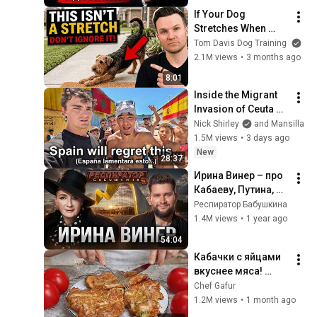
If Your Dog 
Stretches When 
They See You… This 
Tom Davis Dog Training
Is What It Really 
2.1M views
•
3 months ago
Means
8:01
Inside the Migrant 
Invasion of Ceuta 
Spain 🇪🇸
Nick Shirley
and Mansilla
1.5M views
•
3 days ago
New
28:37
Ирина Винер – про 
Кабаеву, Путина, 
страх войны, 
Респиратор Бабушкина
политику в спорте, 
1.4M views
•
1 year ago
Россию, гимнасток 
54:04
и деньги
Кабачки с яйцами 
вкуснее мяса! 
Мало кто знает 
Chef Gafur
секрет! Бабушка 
1.2M views
•
1 month ago
научила готовить 