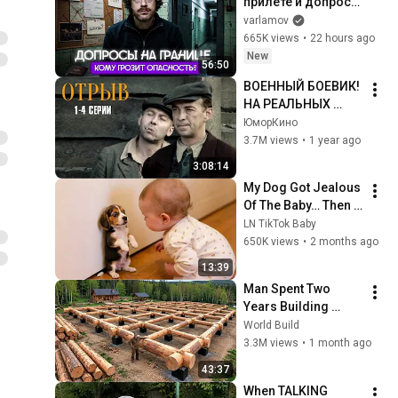
прилете и допросы 
ФСБ. Как 
varlamov
проверяют на 
665K views
•
22 hours ago
границе? | Советы 
New
56:50
при возвращении в 
ВОЕННЫЙ БОЕВИК! 
Россию
НА РЕАЛЬНЫХ 
СОБЫТИЯХ! Отрыв | 
ЮморКино
1-4 Серии
3.7M views
•
1 year ago
3:08:14
My Dog Got Jealous 
Of The Baby… Then 
This Happened 😂🐶
LN TikTok Baby
650K views
•
2 months ago
13:39
Man Spent Two 
Years Building 
HUGE Wooden 
World Build
House for his 
3.3M views
•
1 month ago
Family | Start to 
43:37
Finish by 
When TALKING 
@bjornbrenton