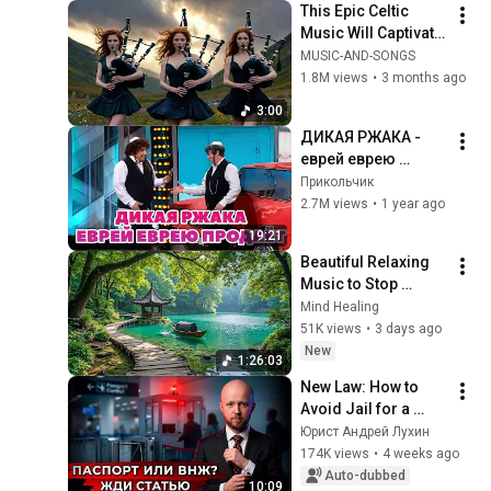
This Epic Celtic 
Центра «Досье»
Music Will Captivate 
Your Soul | Epic 
MUSIC-AND-SONGS
Celtic Music
1.8M views
•
3 months ago
3:00
ДИКАЯ РЖАКА - 
еврей еврею 
продаёт машину
Прикольчик
2.7M views
•
1 year ago
19:21
Beautiful Relaxing 
Music to Stop 
Overthinking 🌿 
Mind Healing
Nature Sounds to 
51K views
•
3 days ago
Reduce Anxiety & 
New
1:26:03
Deep Sleep #4
New Law: How to 
Avoid Jail for a 
Second Passport or 
Юрист Андрей Лухин
Residence Permit
174K views
•
4 weeks ago
Auto-dubbed
10:09