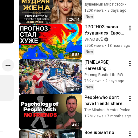
Рассказ, который 
Душевный Мир Историй
трогает до 
120K views
•
3 days ago
глубины души. 
New
1:26:14
Очень сильная 
ПРОГНОЗ снова 
история ｜ Аудио 
Ухудшился! Европу 
рассказ.
и Россию ждут 
ЗНАЮ ВСЁ
резкие перемены. 
295K views
•
18 hours ago
Новый удар на 
New
15:58
подходе
[TIMELAPSE] 
Harvesting 
Thousands Of Giant 
Phương Rustic Life RW
Fish From Farmers' 
78K views
•
2 days ago
Nets | Village Market 
New
1:30:28
Sold Out
People who don’t 
have friends share 
these five 
The Mindset Mentor Podcast
personality traits
1.7M views
•
7 months ago
4:02
Военкомат по 