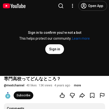
Open App
Sign in to confirm you’re not a bot
This helps protect our community.
Learn more
Sign in
専門高校ってどんなところ？
@
mextchannel
40 likes
13K views
4 years ago
more
Subscribe
Comments