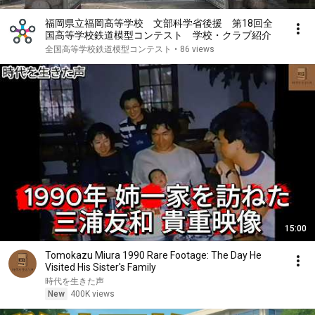
福岡県立福岡高等学校 文部科学省後援 第18回全
国高等学校鉄道模型コンテスト 学校・クラブ紹介
全国高等学校鉄道模型コンテスト
•
86 views
15:00
Tomokazu Miura 1990 Rare Footage: The Day He
Visited His Sister's Family
時代を生きた声
New
400K views