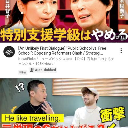
21:18
[An Unlikely First Dialogue] "Public School vs. Free
School": Opposing Reformers Clash / Strategi...
NewsPicks /ニューズピックス and 【公式】石丸伸二のまるチ
ャンネル
•
103K views
Auto-dubbed
New