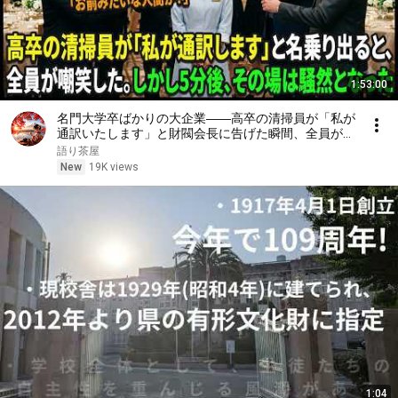
1:53:00
名門大学卒ばかりの大企業――高卒の清掃員が「私が
通訳いたします」と財閥会長に告げた瞬間、全員が嘲
笑した。しかし5分後、その場は静まり返った。#動
語り茶屋
エピソード#老後の物語 #家族の物語
New
19K views
1:04