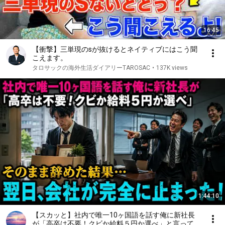
16:45
【衝撃】三単現のsが抜けるとネイティブにはこう聞
こえます。
タロサックの海外生活ダイアリーTAROSAC
•
137K views
1:44:10
【スカッと】社内で唯一10ヶ国語を話す俺に新社長
が「高卒は不要！クビか給料５円か選べ」と言ってき