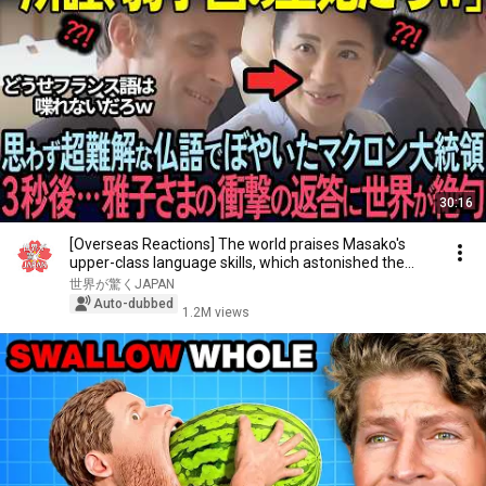
30:16
[Overseas Reactions] The world praises Masako's
upper-class language skills, which astonished the...
世界が驚くJAPAN
Auto-dubbed
1.2M views