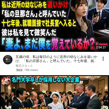
2:04:21
五歳の頃、私は毎日のように近所の幼なじみを追いか
け、「私の旦那さん」と呼んでいた。十七年後、就職
面接で社長室へ入ると、彼は私を見て微笑んだ。「妻
毎日スカッと
よ、まだ僕を覚えているか？」――
New
78K views