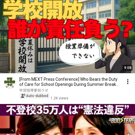
9:08
[From MEXT Press Conference] Who Bears the Duty
of Care for School Openings During Summer Break?
...
学習指導要領ラボ
Auto-dubbed
1.2K views