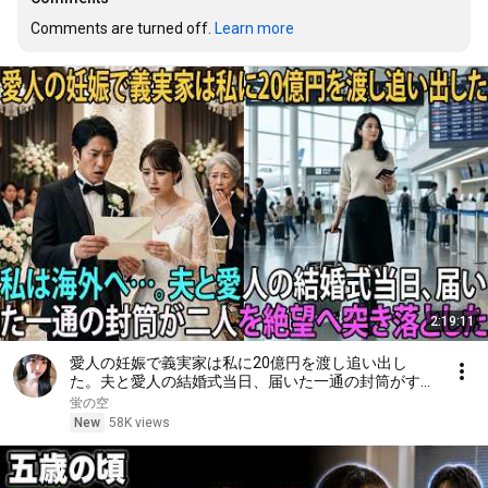
Comments are turned off. 
Learn more
2:19:11
愛人の妊娠で義実家は私に20億円を渡し追い出し
た。夫と愛人の結婚式当日、届いた一通の封筒がすべ
てを終わらせた――| 感動する話 | スカッとする話
蛍の空
New
58K views