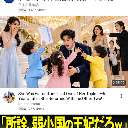
た。そのまま辞めた結果
日本文化物語
New
148K views
2:35:02
She Was Framed and Lost One of Her Triplets—6
Years Later, She Returned With the Other Two!
NelsonDrama
New
57K views