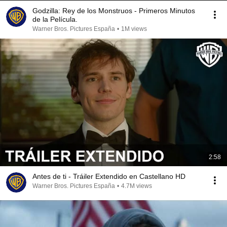
Godzilla: Rey de los Monstruos - Primeros Minutos
de la Película.
Warner Bros. Pictures España
•
1M views
2:58
Antes de ti - Tráiler Extendido en Castellano HD
Warner Bros. Pictures España
•
4.7M views