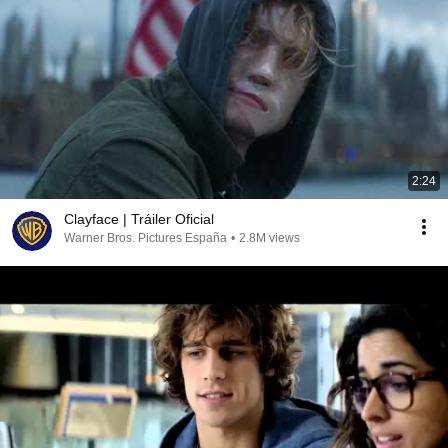
2:24
Clayface | Tráiler Oficial
Warner Bros. Pictures España
•
2.8M views