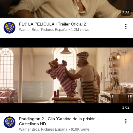
2:25
F1® LA PELÍCULA | Tráiler Oficial 2
Warner Bros. Pictures España
•
1.2M views
2:02
Paddington 2 - Clip 'Cantina de la prisión' -
Castellano HD
Warner Bros. Pictures España
•
919K views