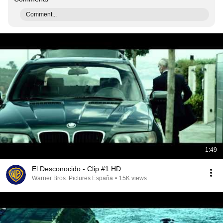
Comment...
1:49
El Desconocido - Clip #1 HD
Warner Bros. Pictures España
•
15K views