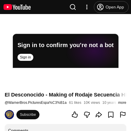
Open App
Sign in to confirm you’re not a bot
Sign in
El Desconocido - Making of Rodaje Secuencia HD
@
WarnerBros.PicturesEspa%C3%B1a
61 likes
10K views
10 years ago
more
Subscribe
Comments