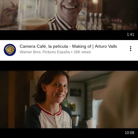
1:41
Camera Café, la película - Making of | Arturo Valls
Warner Bros. Pictures España
•
28K views
10:08