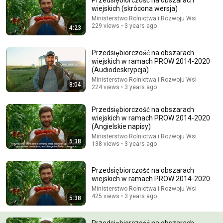
Przedsiębiorczość na obszarach
wiejskich (skrócona wersja)
Comment...
Ministerstwo Rolnictwa i Rozwoju Wsi
229 views • 3 years ago
4:23
Przedsiębiorczość na obszarach
wiejskich w ramach PROW 2014-2020
(Audiodeskrypcja)
Ministerstwo Rolnictwa i Rozwoju Wsi
8:04
224 views • 3 years ago
Przedsiębiorczość na obszarach
wiejskich w ramach PROW 2014-2020
(Angielskie napisy)
Ministerstwo Rolnictwa i Rozwoju Wsi
5:38
138 views • 3 years ago
20:40
Gdyby ludzie wiedzieli TO o jedzeniu, połowa sklepów
Przedsiębiorczość na obszarach
by zbankrutowała! Dr Tadeusz Oleszczuk
wiejskich w ramach PROW 2014-2020
Sekrety Długowieczności by Expertia Naturals
•
120K views
Ministerstwo Rolnictwa i Rozwoju Wsi
425 views • 3 years ago
5:38
Przedsiębiorczość na obszarach