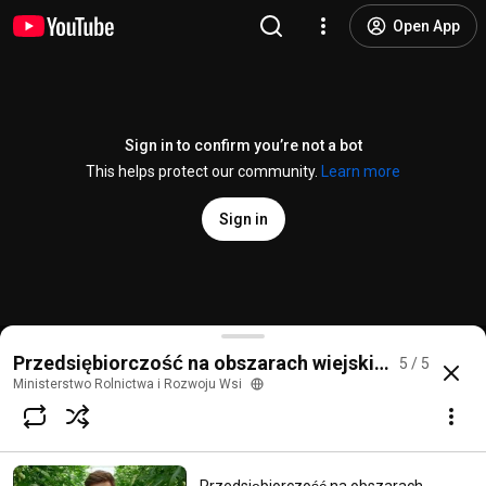
Open App
Sign in to confirm you’re not a bot
This helps protect our community.
Learn more
Sign in
Przedsiębiorczość na obszarach wiejskich w ramac
Przedsiębiorczość na obszarach wiejskich w rama
5 / 5
@
MRIRW_GOV_PL
3 likes
2.2K views
3 years ago
more
Ministerstwo Rolnictwa i Rozwoju Wsi
Subscribe
Comments