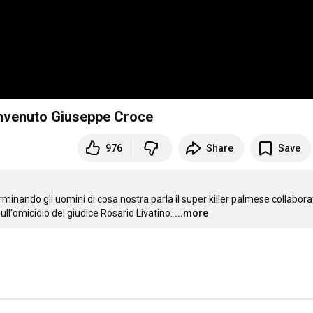
envenuto Giuseppe Croce
976
Share
Save
inando gli uomini di cosa nostra.parla il super killer palmese collabora
ll'omicidio del giudice Rosario Livatino.
...more