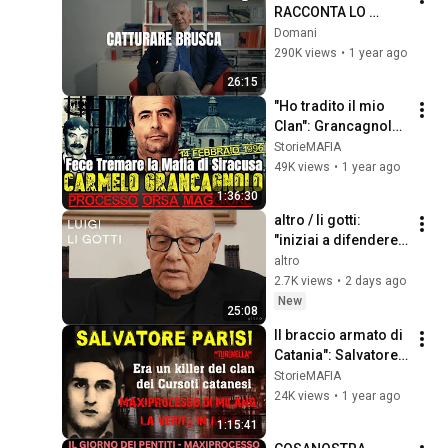
RACCONTA LO 
STRAGISMO, LA 
Domani
CATTURA DI 
290K views
•
1 year ago
GIOVANNI BRUSCA E 
26:15
IL RETROSCENA DI 
"Ho tradito il mio 
PORTELLA
Clan": Grancagnolo 
vuota il sacco in 
StorieMAFIA
Aula
49K views
•
1 year ago
1:36:30
altro / li gotti: 
"iniziai a difendere i 
pentiti di mafia per 
altro
'colpa' di giovanni 
2.7K views
•
2 days ago
falcone" (parte 1)
New
25:08
Il braccio armato di 
Catania": Salvatore 
Parisi e i segreti dei 
StorieMAFIA
Cursoti
24K views
•
1 year ago
1:15:41