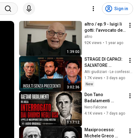
Sign in
altro / ep.9 - luigi li 
gotti: l'avvocato dei 
pentiti di mafia, una 
altro
vita tra i misteri 
92K views
•
1 year ago
d'italia
1:39:00
STRAGE DI CAPACI: 
SALVATORE 
MADONIA A 
Atti giudiziari - Le confessioni della mafia
CONFRONTO CON 
1.7K views
•
3 days ago
BRUSCA E GIUFFRÈ | 
New
3:02:36
SCONTRO IN AULA
Don Tano 
Badalamenti 
interrogato in 
Nero Falcone
America: gli audio 
4.1K views
•
7 days ago
originali del 
1:17:12
Maxiprocesso
Maxiprocesso: 
Michele Greco 