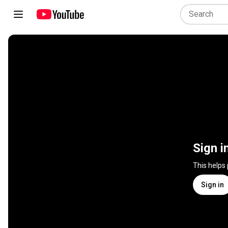
Sign i
This helps
Sign in