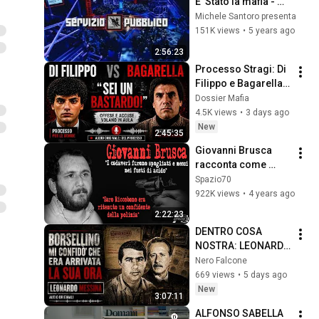
E’ Stato la mafia - 
Stagione 2 - Puntata 
Michele Santoro presenta
27
151K views
•
5 years ago
2:56:23
Processo Stragi: Di 
Filippo e Bagarella 
Faccia a Faccia in 
Dossier Mafia
Aula
4.5K views
•
3 days ago
New
2:45:35
Giovanni Brusca 
racconta come 
strangolarono 
Spazio70
Inzerillo, Di Maggio, 
922K views
•
4 years ago
Riccobono, 
2:22:23
Scaglione e altri.
DENTRO COSA 
NOSTRA: LEONARDO 
MESSINA ROMPE IL 
Nero Falcone
SILENZIO AL 
669 views
•
5 days ago
PROCESSO 
New
3:07:11
BAGARELLA
ALFONSO SABELLA 