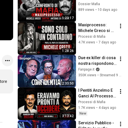
Contro Calderone, 
Dossier Mafia
«Non Lo Conosco»
889 views
•
10 days ago
1:23:17
Maxiprocesso: 
Michele Greco si 
Difende: “Sono Solo 
Processi di Mafia
un Contadino”
4.7K views
•
7 days ago
1:28:26
Due ex killer di cosa 
nostra rispondono 
alle domande sulla 
Fanpage.it
storia della mafia - 
350K views
•
Streamed 9 months ago
CONFIDENTIAL #8
tore 
2:33:50
I Pentiti Anzelmo E 
Ganci Al Processo 
Per L'Omicidio Di 
Processi di Mafia
Ninni Cassarà
1.7K views
•
4 days ago
New
3:13:42
Servizio Pubblico - 