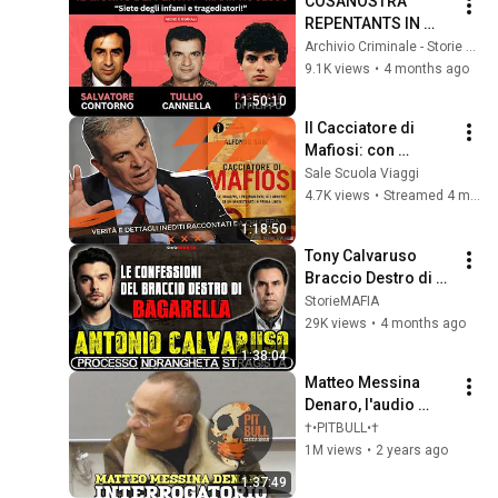
COSANOSTRA 
REPENTANTS IN 
FRONT OF THE 
Archivio Criminale - Storie vere dal crimine
JUDGES: 
9.1K views
•
4 months ago
CONTORNO, 
1:50:10
CANNELLA AND DI 
Il Cacciatore di 
FILIPPO TELL THEIR 
Mafiosi: con 
STORIES
Alfonso Sabella
Sale Scuola Viaggi
4.7K views
•
Streamed 4 months ago
1:18:50
Tony Calvaruso 
Braccio Destro di 
Bagarella
StorieMAFIA
29K views
•
4 months ago
1:38:04
Matteo Messina 
Denaro, l'audio 
integrale dell'unico 
†•PITBULL•†
interrogatorio del 
1M views
•
2 years ago
boss
1:37:49