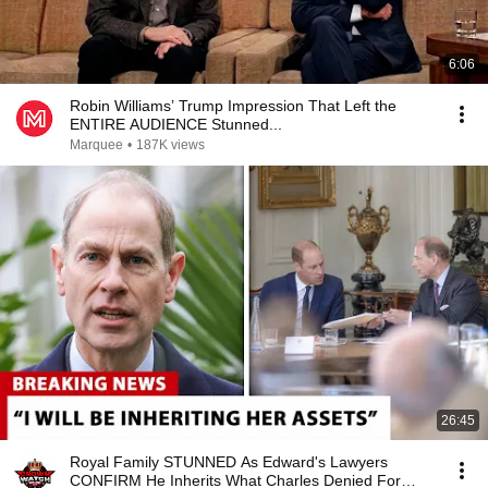
6:06
Robin Williams’ Trump Impression That Left the
ENTIRE AUDIENCE Stunned...
Marquee
•
187K views
26:45
Royal Family STUNNED As Edward's Lawyers
CONFIRM He Inherits What Charles Denied For