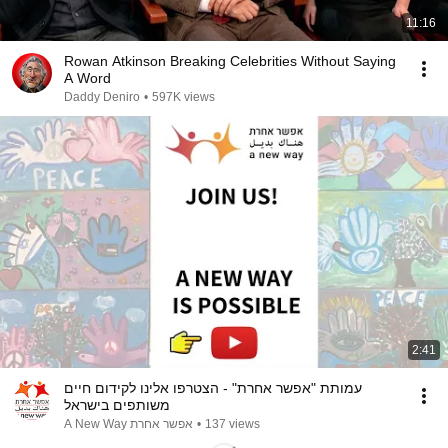
11:16
Rowan Atkinson Breaking Celebrities Without Saying
A Word
Daddy Deniro
•
597K views
2:41
עמותת "אפשר אחרת" - הצטרפו אלינו לקידום חיים
משותפים בישראל
אפשר אחרת A New Way
•
137 views