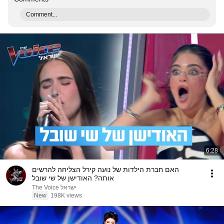
Comment...
6:28
האם חברת הילדות של נועה קירל הצליחה להרשים
אותה? האודישן של שי שובל
The Voice ישראל
New
198K views