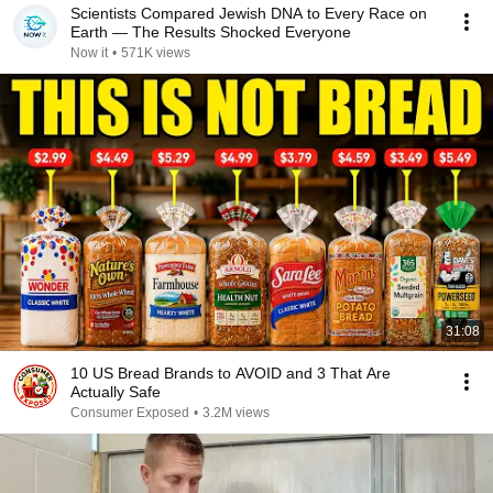
Scientists Compared Jewish DNA to Every Race on
Earth — The Results Shocked Everyone
Now it
•
571K views
31:08
10 US Bread Brands to AVOID and 3 That Are
Actually Safe
Consumer Exposed
•
3.2M views