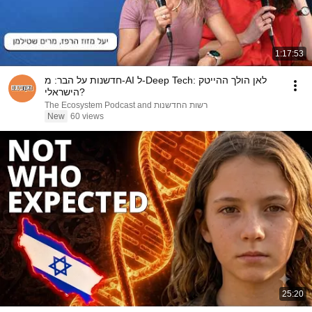
1:17:53
חדשנות על הבר: מ-AI ל-Deep Tech: לאן הולך ההייטק
הישראלי?
The Ecosystem Podcast and רשות החדשנות
New
60 views
25:20