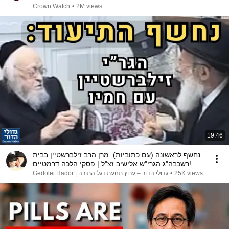
Years!
Crown Watch
•
2M views
19:46
נחשף לראשונה (עם כתוביות): מרן הרב זילברשטיין בבית
רשכבה"ג הגרי"ש אלישיב זצ"ל | פסקי הלכה דרמטיים!
גדולי הדור – ערוץ תנועת דגל התורה | Gedolei Hador
•
25K views