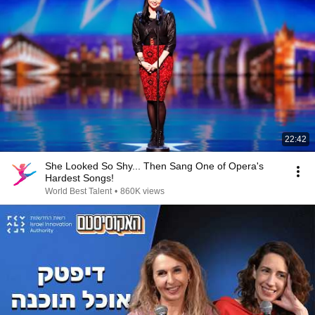
22:42
She Looked So Shy... Then Sang One of Opera's
Hardest Songs!
World Best Talent
•
860K views