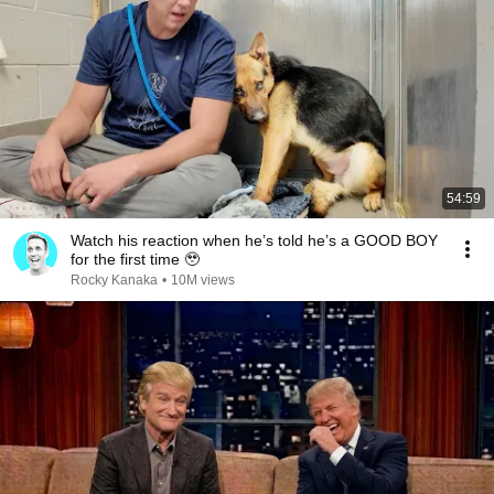
54:59
Watch his reaction when he’s told he’s a GOOD BOY
for the first time 🥹
Rocky Kanaka
•
10M views