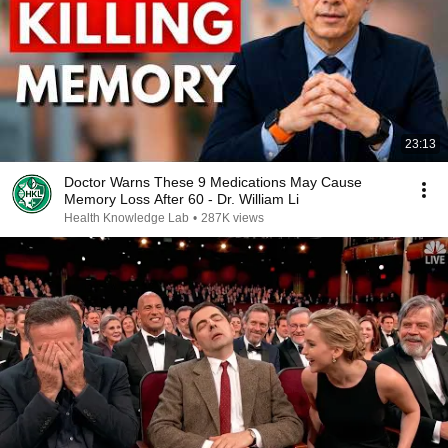
23:13
Doctor Warns These 9 Medications May Cause
Memory Loss After 60 - Dr. William Li
Health Knowledge Lab
•
287K views