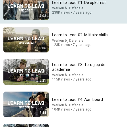
Learn to Lead #1: De opkomst
Werken bij Defensie
Comment...
238K views • 7 years ago
4:03
Learn to Lead #2: Militaire skills
Werken bij Defensie
123K views • 7 years ago
8:06
Learn to Lead #3: Terug op de
academie
Werken bij Defensie
115K views • 7 years ago
5:21
8:06
Learn to Lead #2: Militaire skills
Learn to Lead #4: Aan boord
Werken bij Defensie
•
123K views
Werken bij Defensie
104K views • 7 years ago
3:44