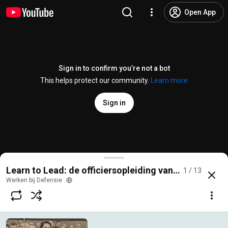
Open App
Sign in to confirm you’re not a bot
This helps protect our community.
Learn more
Sign in
Learn to Lead #1: De opkomst
Learn to Lead: de officiersopleiding van binnenuit
1 / 13
@
werkenbijdefensie
993 likes
238K views
7 years ago
more
Werken bij Defensie
Subscribe
Comments
118