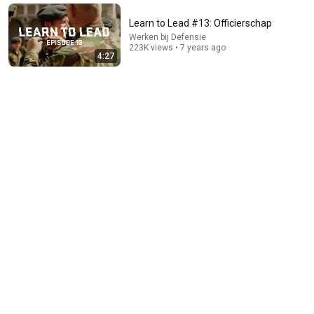
Learn to Lead #13: Officierschap
Werken bij Defensie
223K views • 7 years ago
4:27
11:57
The road to NLMARSOF operator | Royal Netherlands
Navy
Koninklijke Marine
•
82K views