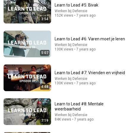
Learn to Lead #5: Bivak
Werken bij Defensie
152K views • 7 years ago
3:54
Learn to Lead #6: Varen moet je leren
Werken bij Defensie
130K views • 7 years ago
16:03
5:07
What New Army Cadets Go Through During The First
Six Weeks At West Point | Boot Camp
Learn to Lead #7: Vrienden en vrijheid
Business Insider
•
3.2M views
Werken bij Defensie
130K views • 7 years ago
4:48
Learn to Lead #8: Mentale
weerbaarheid
Werken bij Defensie
84K views • 7 years ago
7:19