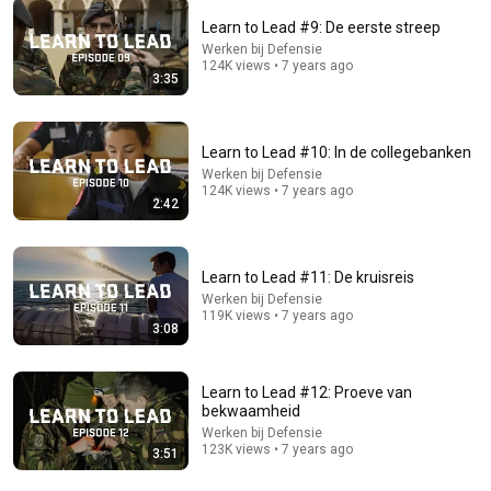
Learn to Lead #9: De eerste streep
Werken bij Defensie
34:46
124K views • 7 years ago
3:35
Van burger tot marinier
Ministerie van Defensie
•
460K views
Learn to Lead #10: In de collegebanken
Werken bij Defensie
124K views • 7 years ago
2:42
Learn to Lead #11: De kruisreis
Werken bij Defensie
119K views • 7 years ago
3:08
Learn to Lead #12: Proeve van
14:22
bekwaamheid
Werken bij Defensie
🪖 Van burger naar militair | Serie: Voorwaarts Mars!
123K views • 7 years ago
3:51
Ik word militair | Aflevering 1
Koninklijke Landmacht
•
190K views