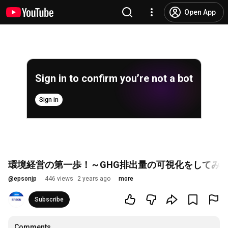
Open App
Sign in to confirm you’re not a bot
Sign in
環境経営の第一歩！～GHG排出量の可視化をしてみよう～_
@
epsonjp
446 views
2 years ago
more
Subscribe
Comments