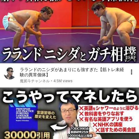
23:43
ラランドのニシダがあまりにも強すぎた【筋トレ未経
験の異常個体】
魔裟斗チャンネル
•
4.5M views