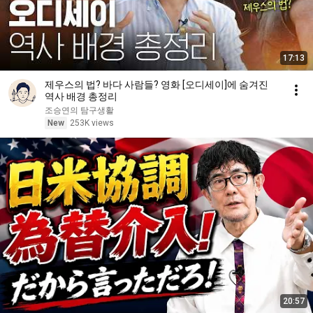
17:13
제우스의 법? 바다 사람들? 영화 [오디세이]에 숨겨진
역사 배경 총정리
조승연의 탐구생활
New
253K views
20:57