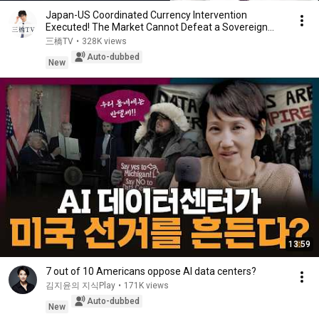
Japan-US Coordinated Currency Intervention
Executed! The Market Cannot Defeat a Sovereign
Currenc...
三橋TV
•
328K views
Auto-dubbed
New
13:59
7 out of 10 Americans oppose AI data centers?
김지윤의 지식Play
•
171K views
Auto-dubbed
New