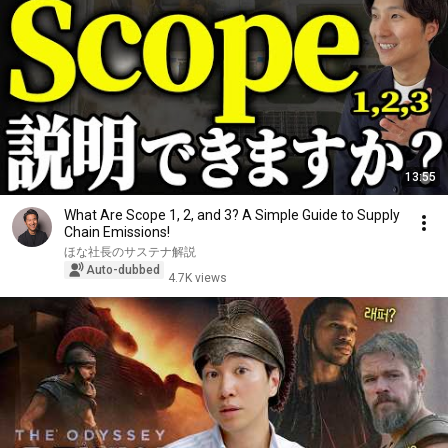
13:55
What Are Scope 1, 2, and 3? A Simple Guide to Supply
Chain Emissions!
ほな社長のサステナ解説
Auto-dubbed
4.7K views