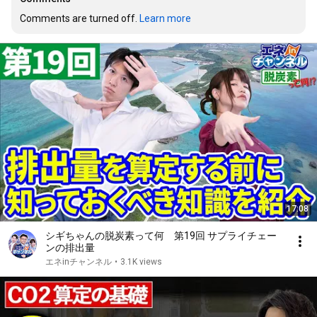
Comments are turned off. 
Learn more
17:08
シギちゃんの脱炭素って何 第19回 サプライチェー
ンの排出量
エネinチャンネル
•
3.1K views