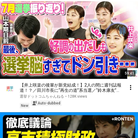
59:41
【井上咲楽の後輩が新党結成！】2人の間に週刊誌報
道！？／田川市長に“再生の道”系当選／“鈴木康友”氏
が事務所侵入で辞職願【井上咲楽×山本期日前】｜選
選挙ドットコムちゃんねる
•
128K views
挙ドットコムちゃんねる
Auto-dubbed
New