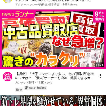
ドクターハッシー/内科医 橋本将吉
•
849K views
12:06
【調査】「大手コンビニより多い」街の“買取店”急増
のワケは？ “素人”オーナーも増加 経営できるカラ
クリは 「プロの目利き」は本社任せ 一方でトラブ
カンテレNEWS
•
112K views
ルも増加｜newsランナー〈カンテレNEWS〉
Auto-dubbed
New