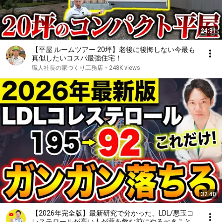
24:31
【平屋 ルームツアー 20坪】老後に後悔しない今最も
真似したいコスパ最強住宅！
職人社長の家づくり工務店
•
248K views
32:40
【2026年完全版】最新研究で分かった、LDL/悪玉コ
レステロールが高い人が薬を飲む前にやるべきこと