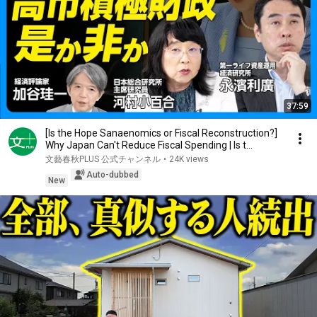
37:59
[Is the Hope Sanaenomics or Fiscal Reconstruction?]
Why Japan Can't Reduce Fiscal Spending | Is t...
文藝春秋PLUS 公式チャンネル
•
24K views
Auto-dubbed
New